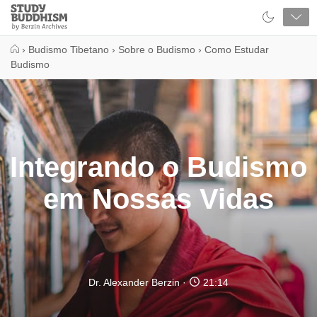
Close
Study
Buddhism
Home
›
Budismo Tibetano
›
Sobre o Budismo
›
Como Estudar
Budismo
Integrando o Budismo
em Nossas Vidas
Dr. Alexander Berzin
21:14