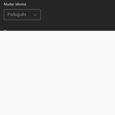
Mudar idioma
Siga-nos no
on
on
on
on
facebook
X
soundcloud
youtube
Subscribe to our newsletter
Enter
Subscribe
your
email
Study
© 2003-2026 Berzin Archives e.V.
Impressum
Buddhism
Home