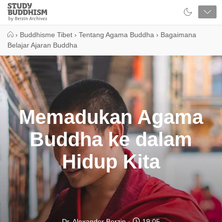
Close
Study
Buddhism
Home
›
Buddhisme Tibet
›
Tentang Agama Buddha
›
Bagaimana
Belajar Ajaran Buddha
Memadukan Agama
Buddha ke dalam
Hidup Kita
Dr. Alexander Berzin
19:05