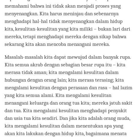
memahami bahwa ini tidak akan menjadi proses yang
menyenangkan. Kita harus meninjau dan sebenarnya
menghadapi hal-hal tidak menyenangkan dalam hidup
kita, kesulitan-kesulitan yang kita miliki – bukan lari dari
mereka, tetapi menghadapi mereka dengan sikap bahwa
sekarang kita akan mencoba menangani mereka.
Masalah-masalah kita dapat mewujud dalam banyak rupa.
Kita semua akrab dengan sebagian besar rupa itu – kita
merasa tidak aman; kita mengalami kesulitan dalam
hubungan dengan orang lain; kita merasa terasing; kita
mengalami kesulitan dengan perasaan dan rasa – hal lazim
yang kita semua alami. Kita mengalami kesulitan
menangani keluarga dan orang tua kita; mereka jatuh sakit
dan tua. Kita mengalami kesulitan menghadapi penyakit
dan usia tua kita sendiri. Dan jika kita adalah orang muda,
kita mengalami kesulitan dalam menentukan apa yang
akan kita lakukan dengan hidup kita, bagaimana menata