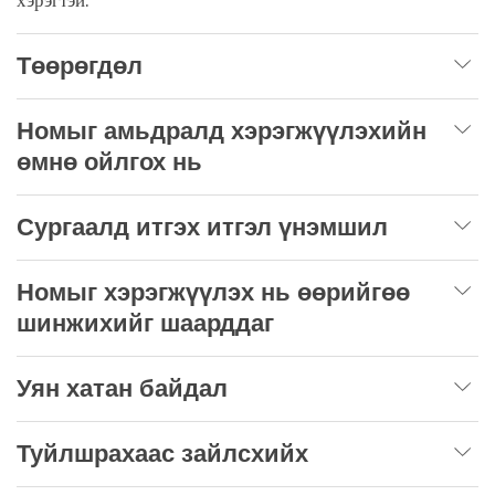
хэрэгтэй.
Төөрөгдөл
Номыг амьдралд хэрэгжүүлэхийн
өмнө ойлгох нь
Сургаалд итгэх итгэл үнэмшил
Номыг хэрэгжүүлэх нь өөрийгөө
шинжихийг шаарддаг
Уян хатан байдал
Туйлшрахаас зайлсхийх