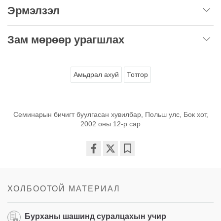
Эрмэлзэл
Зам мөрөөр урагшлах
Амьдрал ахуй
Тотгор
Семинарын бичигт буулгасан хувилбар, Польш улс, Бок хот,
2002 оны 12-р сар
Share
Bookmark
on
facebook
ХОЛБООТОЙ МАТЕРИАЛ
Бурханы шашинд суралцахын учир