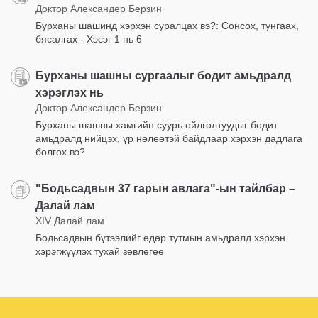
Доктор Александер Берзин
Бурханы шашинд хэрхэн суралцах вэ?: Сонсох, тунгаах,
бясалгах - Хэсэг 1 нь 6
Бурханы шашны сургаалыг бодит амьдралд
хэрэглэх нь
Доктор Александер Берзин
Бурханы шашны хамгийн суурь ойлголтуудыг бодит
амьдралд нийцэх, үр нөлөөтэй байдлаар хэрхэн дадлага
болгох вэ?
"Бодьсадвын 37 гарын авлага"-ын тайлбар –
Далай лам
XIV Далай лам
Бодьсадвын бүтээлийг өдөр тутмын амьдралд хэрхэн
хэрэгжүүлэх тухай зөвлөгөө