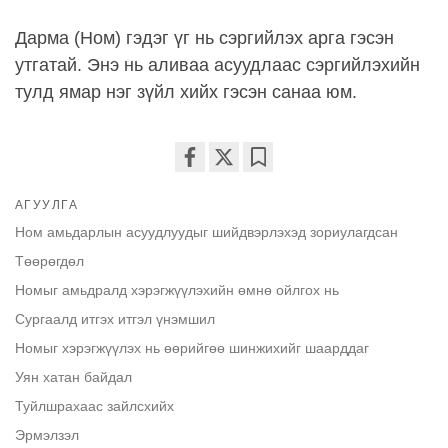
Дарма (Ном) гэдэг үг нь сэргийлэх арга гэсэн
утгатай. Энэ нь аливаа асуудлаас сэргийлэхийн
тулд ямар нэг зүйл хийх гэсэн санаа юм.
Share
Bookmark
АГУУЛГА
on
facebook
Ном амьдарлын асуудлуудыг шийдвэрлэхэд зориулагдсан
Төөрөгдөл
Номыг амьдралд хэрэгжүүлэхийн өмнө ойлгох нь
Сургаалд итгэх итгэл үнэмшил
Номыг хэрэгжүүлэх нь өөрийгөө шинжихийг шаарддаг
Уян хатан байдал
Туйлшрахаас зайлсхийх
Эрмэлзэл