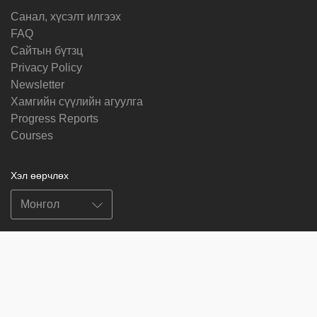
Санал, хүсэлт илгээх
FAQ
Cайтын бүтзц
Privacy Policy
Newsletter
Хамгийн сүүлийн агуулга
Progress Reports
Courses
Хэл өөрчлөх
Биднийг дагах
on
on
on
on
facebook
X
soundcloud
youtube