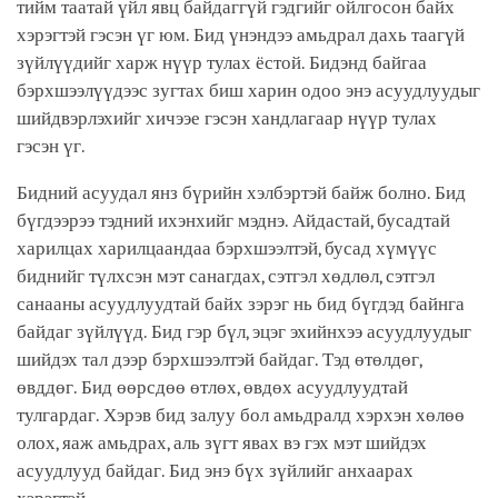
тийм таатай үйл явц байдаггүй гэдгийг ойлгосон байх
хэрэгтэй гэсэн үг юм. Бид үнэндээ амьдрал дахь таагүй
зүйлүүдийг харж нүүр тулах ёстой. Бидэнд байгаа
бэрхшээлүүдээс зугтах биш харин одоо энэ асуудлуудыг
шийдвэрлэхийг хичээе гэсэн хандлагаар нүүр тулах
гэсэн үг.
Бидний асуудал янз бүрийн хэлбэртэй байж болно. Бид
бүгдээрээ тэдний ихэнхийг мэднэ. Айдастай, бусадтай
харилцах харилцаандаа бэрхшээлтэй, бусад хүмүүс
биднийг түлхсэн мэт санагдах, сэтгэл хөдлөл, сэтгэл
санааны асуудлуудтай байх зэрэг нь бид бүгдэд байнга
байдаг зүйлүүд. Бид гэр бүл, эцэг эхийнхээ асуудлуудыг
шийдэх тал дээр бэрхшээлтэй байдаг. Тэд өтөлдөг,
өвддөг. Бид өөрсдөө өтлөх, өвдөх асуудлуудтай
тулгардаг. Хэрэв бид залуу бол амьдралд хэрхэн хөлөө
олох, яаж амьдрах, аль зүгт явах вэ гэх мэт шийдэх
асуудлууд байдаг. Бид энэ бүх зүйлийг анхаарах