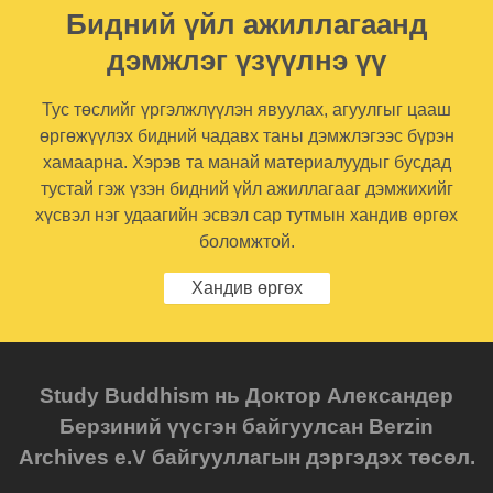
Бидний үйл ажиллагаанд
дэмжлэг үзүүлнэ үү
Тус төслийг үргэлжлүүлэн явуулах, агуулгыг цааш
өргөжүүлэх бидний чадавх таны дэмжлэгээс бүрэн
хамаарна. Хэрэв та манай материалуудыг бусдад
тустай гэж үзэн бидний үйл ажиллагааг дэмжихийг
хүсвэл нэг удаагийн эсвэл сар тутмын хандив өргөх
боломжтой.
Хандив өргөх
Study Buddhism нь Доктор Александер
Берзиний үүсгэн байгуулсан Berzin
Archives e.V байгууллагын дэргэдэх төсөл.