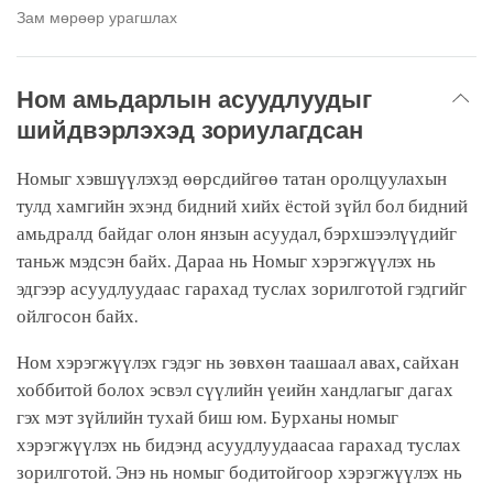
Зам мөрөөр урагшлах
Ном амьдарлын асуудлуудыг
шийдвэрлэхэд зориулагдсан
Номыг хэвшүүлэхэд өөрсдийгөө татан оролцуулахын
тулд хамгийн эхэнд бидний хийх ёстой зүйл бол бидний
амьдралд байдаг олон янзын асуудал, бэрхшээлүүдийг
таньж мэдсэн байх. Дараа нь Номыг хэрэгжүүлэх нь
эдгээр асуудлуудаас гарахад туслах зорилготой гэдгийг
ойлгосон байх.
Ном хэрэгжүүлэх гэдэг нь зөвхөн таашаал авах, сайхан
хоббитой болох эсвэл сүүлийн үеийн хандлагыг дагах
гэх мэт зүйлийн тухай биш юм. Бурханы номыг
хэрэгжүүлэх нь бидэнд асуудлуудаасаа гарахад туслах
зорилготой. Энэ нь номыг бодитойгоор хэрэгжүүлэх нь