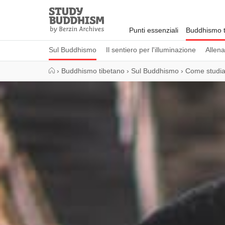
Close
Study
Buddhism
Punti essenziali
Buddhismo t
Home
Sul Buddhismo
Il sentiero per l'illuminazione
Allen
›
Buddhismo tibetano
›
Sul Buddhismo
›
Come studia