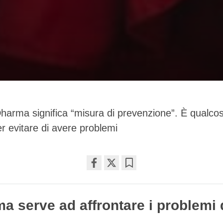
harma significa “misura di prevenzione”. È qualco
r evitare di avere problemi
Share
Bookmark
on
ma serve ad affrontare i problemi 
facebook