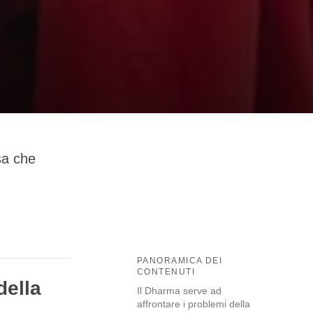
sa che
PANORAMICA DEI
CONTENUTI
della
Il Dharma serve ad
affrontare i problemi della