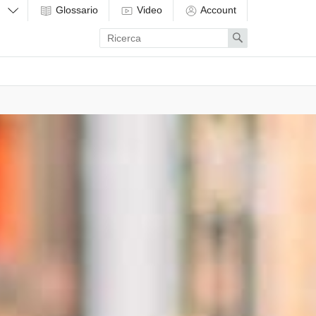
Glossario
Video
Account
Enter
Search
search
term