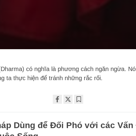
Dharma) có nghĩa là phương cách ngăn ngừa. Nó l
 ta thực hiện để tránh những rắc rối.
Share
Bookmark
on
háp Dùng để Đối Phó với các Vấn
facebook