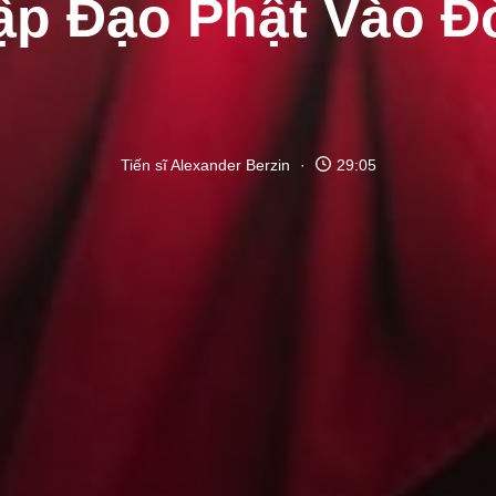
ập Đạo Phật Vào Đ
Tiến sĩ Alexander Berzin
29:05