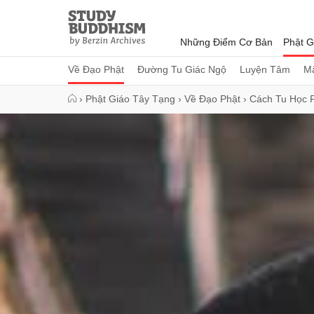
Close
Study
Buddhism
Những Điểm Cơ Bản
Phật G
Home
Về Đạo Phật
Đường Tu Giác Ngộ
Luyện Tâm
Mậ
›
Phật Giáo Tây Tạng
›
Về Đạo Phật
›
Cách Tu Học 