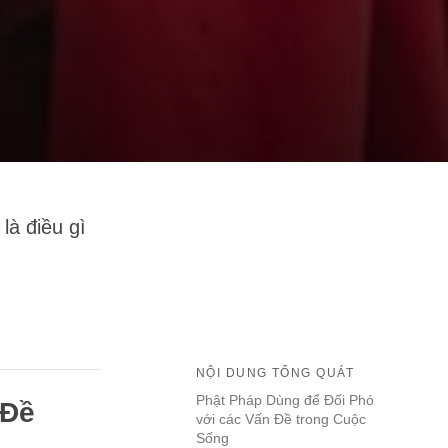
à điều gì
NỘI DUNG TỔNG QUÁT
Phật Pháp Dùng để Đối Phó
 Đề
với các Vấn Đề trong Cuộc
Sống