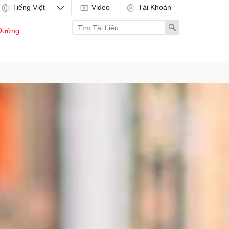
Video
Tài Khoản
Enter
Search
Dường
search
term