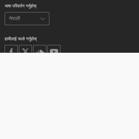
भाषा परिवर्तन गर्नुहोस्
हामीलाई फलो गर्नुहोस्
on
on
on
on
facebook
X
soundcloud
youtube
Subscribe to our newsletter
Enter
Subscribe
your
email
Study
© 2003-2026 Berzin Archives e.V.
Impressum
Buddhism
Home