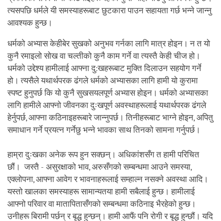
त्यसपछि धर्मले यी समस्याहरूबाट छुटकारा पाउन सहायता गर्छ भन्ने जान्नु
आवश्यक हुन्छ।
धर्मको अभ्यास केहीबेर सुखको अनुभव गर्नका लागि मात्र होइन। न त यो
कुनै रमाइलो सोख वा चल्तीको कुनै काम गर्ने वा त्यस्तै केही चीज हो।
धर्मको उद्देश्य हामीलाई आफ्ना दु:खहरूबाट मुक्ति दिलाउन सहयोग गर्ने
हो। त्यसैले यथार्थपरक ढंगले धर्मको अभ्यासका लागि हामी यो कुरामा
स्पष्ट हुनुपर्छ कि यो कुनै सुखसयलपूर्ण अभ्यास होइन। धर्मको अभ्यासका
लागि हामीले आफ्नो जीवनका दुःखपूर्ण अवस्थाहरूलाई यथार्थपरक ढंगले
हेर्नुपर्छ, आफ्ना कठिनाइहरूबारे जान्नुपर्छ। तिनीहरूबाट भाग्ने होइन, अपितु
समाधान गर्ने प्रयत्न गर्नेछु भन्ने भावका साथ तिनको सामना गर्नुपर्छ।
हाम्रा दुःखका अनेक रूप हुन सक्छन्। अधिकांशसँग त हामी परिचित
छौं। जस्तै - असुरक्षाको भाव, अरुसँगको सम्बन्धमा आउने समस्या,
एक्लोपना, आफ्ना आवेग र भावनाहरूलाई सम्हाल्न नसक्ने अवस्था आदि।
यस्तो खालका समस्याहरू सामान्यतया हामी सबैलाई हुन्छ। हामीलाई
आफ्नो परिवार वा मातापितासँगको सम्बन्धमा कठिनाइ भैरहेको हुन्छ।
उनीहरू बिरामी पर्छन् र बृद्ध हुन्छन्। हामी आफैं पनि रोगी र बृद्ध हुन्छौं। यदि