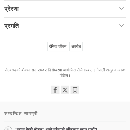
प्रेरणा
प्रगति
दैनिक जीवन
अवरोध
पोल्याण्डको बोकमा सन् २००२ डिसेम्बरमा आयोजित सेमिनारबाट। नेपाली अनुवाद अरुण
पौडेल।
Share
Bookmark
on
facebook
सम्बन्धित सामग्री
“खास केही होइन” भन्ने रवैयाले जीवनमा काम गर्ला?