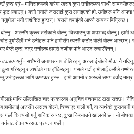
 कुरा गर्नु
– मानिसहरूको बारेमा खराब कुरा उनीहरूका साथी सम्बन्धीहरू
 फूट ल्याउनु। यसो गर्नाले जसलाई कुरा लगाइएको हो, उनीहरू पनि आफ्ना प
 गर्नुहोला भनी सशंकित हुन्छन्। यसले तपाईंको आफ्नै सम्बन्ध बिग्रिन्छ।
बोल्नु
– अरुसँग क्रूर तरीकाले बोल्नु, चिच्याउनु वा अपशब्द बोल्नु। हामी
चोट पुर्याउँछौं भने उनीहरू पनि हामीसँग त्यस्तै कठोर बोली बोल्न थाल्छन
ा भए बेग्लै कुरा, नत्र उनीहरू हाम्रो नजीक पनि आउन रुचाउँदैनन्।
 बकबक गर्नु
– सधैँभरी अनापसनाप बोलिरहनु, अरुलाई बोल्ने मौका नै नदिन
कुरा गरिरहनु र व्यर्थको गफ हाँकिरहनु। यसले गर्दा हामीलाई कसैले गम्भीरता
्नु उनीहरूका लागि कष्टकर हुन्छ। हामी आफ्नो र अरुको समय बर्वाद मात्र ग
ामीलाई माथि उल्लिखित चार प्रकारका अनुचित वचनबाट टाढा राख्छ। नैत
हामीलाई अरुसँग असत्य बोल्ने, चिच्याएर गाली गर्ने, वा व्यर्थको कुराकानी गर्न
स गर्छौं कि त्यसो गर्नु हानिकारक छ, दुःख निम्त्याउने खालको छ। यो बोधक
गर्नबाट रोक्न भरसक प्रयत्न गर्छौ।