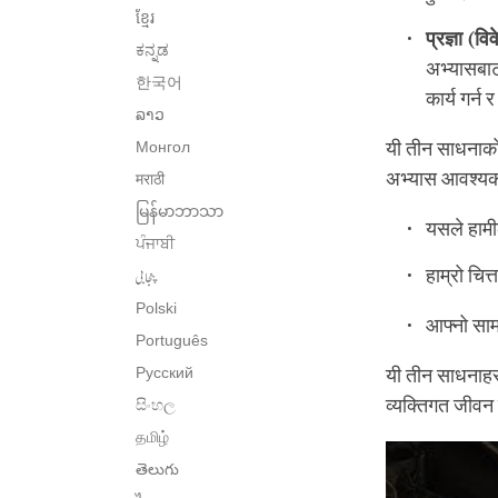
ខ្មែរ
प्रज्ञा
(
विव
ಕನ್ನಡ
अभ्यासबाट 
한국어
कार्य गर्न
ລາວ
Монгол
यी तीन साधनाको
अभ्यास आवश्यक ह
मराठी
မြန်မာဘာသာ
यसले हामी
ਪੰਜਾਬੀ
پنجابی
हाम्रो चित
Polski
आफ्नो सामा
Português
Русский
यी तीन साधनाहरू
व्यक्तिगत जीवन 
සිංහල
தமிழ்
తెలుగు