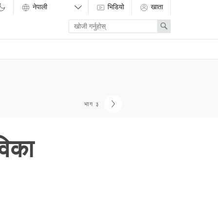
भिडियो
खाता
Enter
Search
search
term
भाग ३
विका