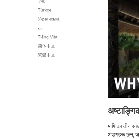
ไทย
Türkçe
Українська
اُردو
Tiếng Việt
简体中文
繁體中文
अष्टाङ्गिक
माथिका तीन साधन
अङ्गहरू छन्, ज