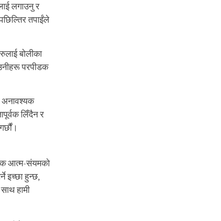
लाई लगाउनु र
छिल्तिर तपाईंले
 अरुलाई बोलीका
्। उनीहरू परपीडक
ु, अनावश्यक
पूर्वक लिँदैन र
र्छौं।
िक आत्म-संयमको
े इच्छा हुन्छ,
ा साथ हामी