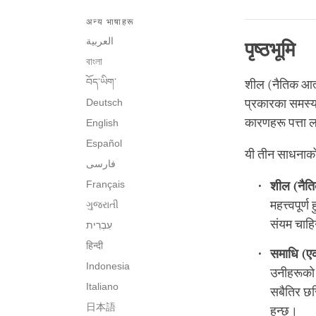
अन्य भाषाहरू
العربية
पृष्ठभूमि
বাংলা
བོད་ཡིག་
शील (नैतिक आत्म
Deutsch
प्रकारका समस्य
कारणहरू पत्ता लग
English
Español
यी तीन साधनाको 
فارسی
Français
शील
(
नैत
महत्त्वपूर
ગુજરાતી
संयम चाहि
हिन्दी
समाधि
(
ए
Indonesia
उनीहरूको क
Italiano
सबैतिर छर
日本語
हुन्छ।