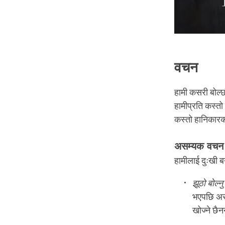
वचन
हामी कसरी बोल्छौ
हामीप्रति कस्तो 
कस्तो हानिकारक
असम्यक वचन
हामीलाई दुःखी ब
झूठो बोल्नु
भएपछि अरु 
खोज्ने छै