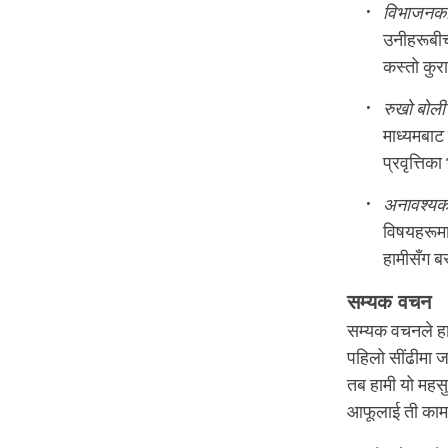
विभाजनकारी
उनीहरूबीच
कस्तो कुरा
रुखो बोली 
माध्यमबाट 
प्रवृत्तिक
अनावश्यक
विषयहरूमा 
हामीसँग बस
सम्यक वचन
सम्यक वचनले ह
पहिलो सींढीमा जब 
तब हामी यो महसु
आफूलाई ती काम 