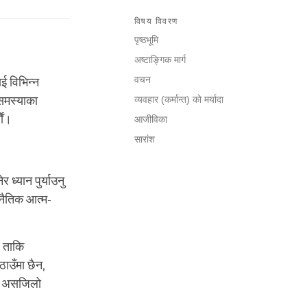
विषय विवरण
पृष्ठभूमि
अष्टाङ्गिक मार्ग
वचन
ई विभिन्न
समस्याका
व्यवहार (कर्मान्त) को मर्यादा
ौं।
आजीविका
सारांश
 ध्यान पुर्याउनु
ई नैतिक आत्म-
, ताकि
ठाउँमा छैन,
रै असजिलो