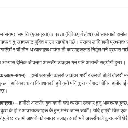
Share
Bookmark
on
facebook
-संयम), समाधि (एकाग्रता) र प्रज्ञा (विवेकपूर्ण होश) को साधनाले हामीला
ाहरू र दुःखहरूबाट मुक्ति पाउन सहयोग गर्छ। यसका लागि हामी प्रथमतः 
ाउँछौं र यी तीन अभ्यासहरू मार्फत ती कारणहरूलाई निर्मूल गर्ने प्रयास गर्छ
अभ्यास दैनिक जीवनमा अरूसँग व्यवहार गर्न पनि अत्यन्तै सहयोगी हुन्छ।
िक आ
त्म-संयम
)
– हामी अरूसँग कसरी व्यवहार गर्छौं र कस्तो बोली बोल्छौं भनेर
्ण हुन्छ। हानिकारक वा विनाशकारी हुने कुनै पनि कुरा गर्नबाट जोगिन हामीला
न्छ।
काग्रता
)
– हामीले अरूसँग कुराकानी गर्दा त्यसैमा एकाग्र हुनु आवश्यक हुन्छ
ुरा के हो र आवश्यकताहरू के हुन् भनेर जान्न सकौं। यदि हाम्रो चित्त एक 
िएको छ र हामी आफ्नो फोनमात्र चलाइरहन्छौं भने अरूसँगको कुराकानी धे