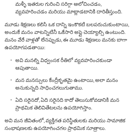
మళ్ళీ ఇతరుల గురించి సరిగ్గా ఆలోచించడం,
వ్యవహరించడం మరియు మాట్లాడటానికి దారితీస్తుంది.
మూడు శిక్షణలు కలిసి ఒక దాన్ని ఇంకొకటి బలపరుచుకుంటాయి,
అందుకే మనం వాటన్నిటినీ ఒకేసారి అప్లై చెయ్యాల్సి ఉంటుంది.
మనం వేరే వాళ్లతో లేనప్పుడు, ఈ మూడు శిక్షణలు మనకు బాగా
ఉపయోగపడతాయి:
అవి మనల్ని విధ్వంసక రీతిలో వ్యవహరించకుండా
ఆపుతాయి.
మన మనస్సులు కేంద్రీకృతమై ఉంటాయి, అలా మనం
అనుకున్నది సాధించగలుగుతాము.
ఏది సరైనదో, ఏది సరైనది కాదో తెలుసుకోవడానికి మన
ప్రాథమిక తెలివితేటలను ఉపయోగిస్తాం.
అవి మన జీవితంలో, వ్యక్తిగత పరిస్థితులకు మరియు సామాజిక
సంభాషణలకు ఉపయోగించగల ప్రాథమిక సూత్రాలు.