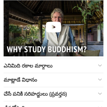
ఎనిమిది రకాల మార్గాలు
మాట్లాడే విధానం
చేసే పనికి సరిహద్దులు (ప్రవర్తన)