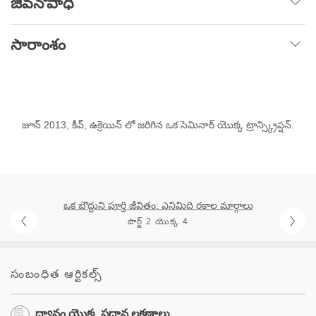
జీవనోపాధి
సారాంశం
జూన్ 2013, కీవ్, ఉక్రెయిన్ లో జరిగిన ఒక సెమినార్ యొక్క ట్రాన్స్క్రిప్షన్.
ఒక బౌద్దుని పూర్తి జీవితం: ఎనిమిది రకాల మార్గాలు
పార్ట్ 2 యొక్క 4
సంబంధిత ఆర్టికల్స్
ధ్యానం యొక్క ప్రధాన లక్షణాలు