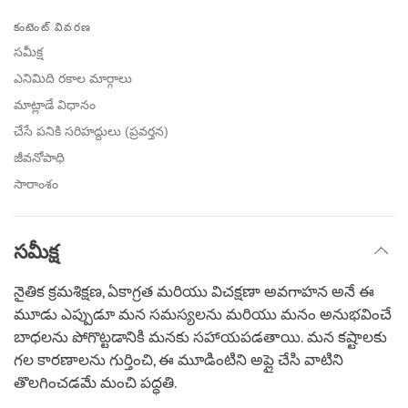
Share
Bookmark
on
కంటెంట్ వివరణ
facebook
సమీక్ష
ఎనిమిది రకాల మార్గాలు
మాట్లాడే విధానం
చేసే పనికి సరిహద్దులు (ప్రవర్తన)
జీవనోపాధి
సారాంశం
సమీక్ష
నైతిక క్రమశిక్షణ, ఏకాగ్రత మరియు విచక్షణా అవగాహన అనే ఈ
మూడు ఎప్పుడూ మన సమస్యలను మరియు మనం అనుభవించే
బాధలను పోగొట్టడానికి మనకు సహాయపడతాయి. మన కష్టాలకు
గల కారణాలను గుర్తించి, ఈ మూడింటిని అప్లై చేసి వాటిని
తొలగించడమే మంచి పద్ధతి.