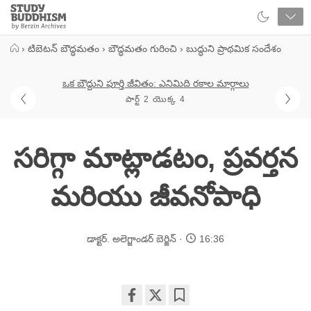
Close
Study
Buddhism
Home
›
టిబెటన్ బౌద్ధమతం
›
బౌద్ధమతం గురించి
›
బుద్ధుని ప్రాథమిక సందేశం
ఒక బౌద్దుని పూర్తి జీవితం: ఎనిమిది రకాల మార్గాలు
పార్ట్ 2 యొక్క 4
సరిగ్గా మాట్లాడటం, ప్రవర్తన
మరియు జీవనోపాధి
డాక్టర్. అలెగ్జాండర్ బెర్జిన్
16:36