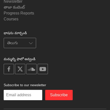
Newsletter
తాజా కంటెంట్
Progress Reports
Courses
భాషను మార్చండి
మమ్మల్ని ఫాలో అవ్వండి
on
on
on
on
facebook
X
soundcloud
youtube
Subscribe to our newsletter
Enter
Subscribe
your
email