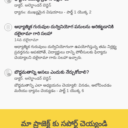
డాక్టర్. అలెగ్జాండర్ బెర్జిన్
ధ్యానం: ముఖ్యమైన విషయాలు - పార్ట్ 1 యొక్క 2
ఆధ్యాత్మిక గురువుల దుర్వినియోగ పనులను అరికట్టడానికి
దలైలామా గారి సలహా
14వ దలైలామా
ఆధ్యాత్మిక గురువులు దుర్వినియోగంగా ఉపయోగిస్తున్న తమ నిర్లక్ష్య
ప్రవర్తనను ఆపకపోతే, విద్యార్థులు దాన్ని పోలీసులకు ఫిర్యాదు
చెయ్యాలని దలైలామా గారు సలహా ఇచ్చారు.
బౌద్ధమతాన్ని అసలు ఎందుకు నేర్చుకోవాలి?
డాక్టర్. అలెగ్జాండర్ బెర్జిన్
బౌద్ధమతాన్ని ఎలా అధ్యయనం చెయ్యాలి: వినడం, ఆలోచించడం
మరియు ధ్యానం చెయ్యడం - పార్ట్ 1 యొక్క 6
మా ప్రాజెక్ట్ కు సపోర్ట్ చెయ్యండి