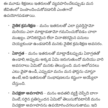
ఈ మూడు శిక్షణలు ఇతరులతో వ్యవహరించేటప్పుడు మన
జీవితంలో పెంపొందించుకోవడానికి ఎంతగానో
ఉపయోగపడతాయి.
నైతిక క్రమశిక్షణ
– మనం ఇతరులతో ఎలా ప్రవర్తిస్తామో
మరియు ఎలా మాట్లాడతామో గమనించుకోవడం చాలా
ముఖ్యం. హానికరమైన లేదా వినాశకరమైన పనులు
చెయ్యకుండా ఉండడానికి మనకు నైతిక క్రమశిక్షణ అవసరం.
ఏకాగ్రత
– మనం ఇతరులతో మాట్లాడేటప్పుడు ఏకాగ్రతతో
ఉండాలి, అప్పుడు అక్కడ ఏమి జరుగుతుందో మరియు వారి
అవసరాలు ఏమిటో మనకు తెలుస్తుంది. మన ఆలోచనలు
ఎటు వైపో ఉండి, ఎప్పుడూ మనం మన ఫోన్లను చూస్తూ
ఉంటే, అది ఇతరులతో సంభాషణలను కష్టంగా అయ్యేలా
చేస్తుంది.
విచక్షణా అవగాహన
– మనం అవతలి వ్యక్తి చెప్పేది బాగా
వింటే, సరైన ప్రతిస్పందన ఏమిటో తెలుసుకోవటానికి మనం
విచక్షణా అవగాహనను ఉపయోగించగలుగుతాము. ఇది