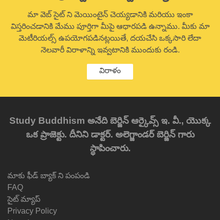
మా వెబ్ సైట్ ని మెయింటైన్ చెయ్యడానికి మరియు ఇంకా
విస్తరించడానికి మేము పూర్తిగా మీపై ఆధారపడి ఉన్నాము. మీకు మా
మెటీరియల్స్ ఉపయోగపడినట్లయితే, దయచేసి ఒక్కసారి లేదా
నెలవారీ విరాళాన్ని ఇవ్వటానికి ముందుకు రండి.
విరాళం
Study Buddhism అనేది బెర్జిన్ ఆర్కైవ్స్ ఇ. వీ., యొక్క
ఒక ప్రాజెక్టు. దీనిని డాక్టర్. అలెగ్జాండర్ బెర్జిన్ గారు
స్థాపించారు.
మాకు ఫీడ్ బ్యాక్ ని పంపండి
FAQ
సైట్ మ్యాప్
Privacy Policy