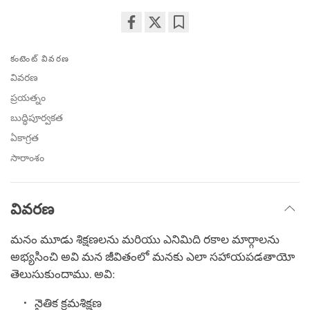
Share
Bookmark
on
కంటెంట్ వివరణ
facebook
వివరణ
ప్రయత్నం
బుద్ధిపూర్వకత
ఏకాగ్రత
సారాంశం
వివరణ
మనం మూడు శిక్షణలను మరియు ఎనిమిది రకాల మార్గాలను
అభ్యసించి అవి మన జీవితంలో మనకు ఎలా సహాయపడతాయో
తెలుసుకుందాము. అవి:
నైతిక క్రమశిక్షణ