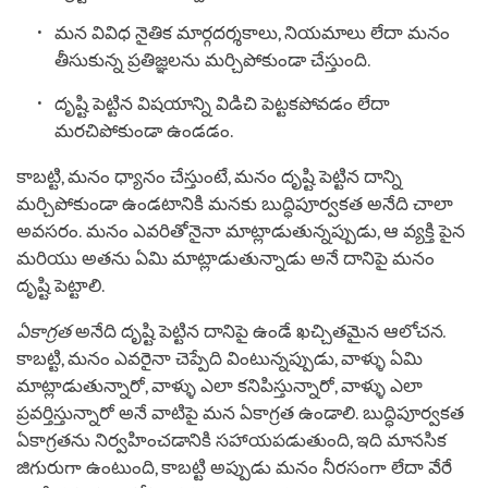
మన వివిధ నైతిక మార్గదర్శకాలు, నియమాలు లేదా మనం
తీసుకున్న ప్రతిజ్ఞలను మర్చిపోకుండా చేస్తుంది.
దృష్టి పెట్టిన విషయాన్ని విడిచి పెట్టకపోవడం లేదా
మరచిపోకుండా ఉండడం.
కాబట్టి, మనం ధ్యానం చేస్తుంటే, మనం దృష్టి పెట్టిన దాన్ని
మర్చిపోకుండా ఉండటానికి మనకు బుద్ధిపూర్వకత అనేది చాలా
అవసరం. మనం ఎవరితోనైనా మాట్లాడుతున్నప్పుడు, ఆ వ్యక్తి పైన
మరియు అతను ఏమి మాట్లాడుతున్నాడు అనే దానిపై మనం
దృష్టి పెట్టాలి.
ఏకాగ్రత
అనేది దృష్టి పెట్టిన దానిపై ఉండే ఖచ్చితమైన ఆలోచన
.
కాబట్టి, మనం ఎవరైనా చెప్పేది వింటున్నప్పుడు, వాళ్ళు ఏమి
మాట్లాడుతున్నారో, వాళ్ళు ఎలా కనిపిస్తున్నారో, వాళ్ళు ఎలా
ప్రవర్తిస్తున్నారో అనే వాటిపై మన ఏకాగ్రత ఉండాలి. బుద్ధిపూర్వకత
ఏకాగ్రతను నిర్వహించడానికి సహాయపడుతుంది, ఇది మానసిక
జిగురుగా ఉంటుంది, కాబట్టి అప్పుడు మనం నీరసంగా లేదా వేరే