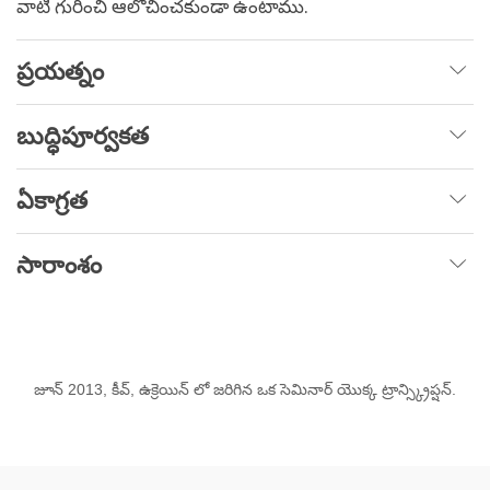
వాటి గురించి ఆలోచించకుండా ఉంటాము.
ప్రయత్నం
బుద్ధిపూర్వకత
ఏకాగ్రత
సారాంశం
జూన్ 2013, కీవ్, ఉక్రెయిన్ లో జరిగిన ఒక సెమినార్ యొక్క ట్రాన్స్క్రిప్షన్.