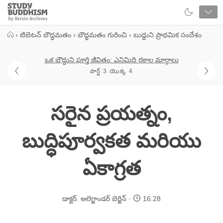
Close
Study
Buddhism
Home
›
టిబెటన్ బౌద్ధమతం
›
బౌద్ధమతం గురించి
›
బుద్ధుని ప్రాథమిక సందేశం
ఒక బౌద్దుని పూర్తి జీవితం: ఎనిమిది రకాల మార్గాలు
పార్ట్ 3 యొక్క 4
సరైన ప్రయత్నం,
బుద్ధిపూర్వకత మరియు
ఏకాగ్రత
డాక్టర్. అలెగ్జాండర్ బెర్జిన్
16:28