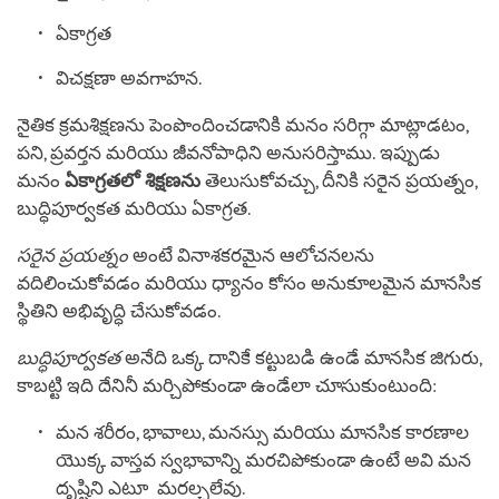
ఏకాగ్రత
విచక్షణా అవగాహన.
నైతిక క్రమశిక్షణను పెంపొందించడానికి మనం సరిగ్గా మాట్లాడటం,
పని, ప్రవర్తన మరియు జీవనోపాధిని అనుసరిస్తాము. ఇప్పుడు
మనం
ఏకాగ్రతలో శిక్షణను
తెలుసుకోవచ్చు, దీనికి సరైన ప్రయత్నం,
బుద్ధిపూర్వకత మరియు ఏకాగ్రత.
సరైన ప్రయత్నం
అంటే వినాశకరమైన ఆలోచనలను
వదిలించుకోవడం మరియు ధ్యానం కోసం అనుకూలమైన మానసిక
స్థితిని అభివృద్ధి చేసుకోవడం.
బుద్ధిపూర్వకత
అనేది ఒక్క దానికే కట్టుబడి ఉండే మానసిక జిగురు,
కాబట్టి ఇది దేనినీ మర్చిపోకుండా ఉండేలా చూసుకుంటుంది:
మన శరీరం, భావాలు, మనస్సు మరియు మానసిక కారణాల
యొక్క వాస్తవ స్వభావాన్ని మరచిపోకుండా ఉంటే అవి మన
దృష్టిని ఎటూ మరల్చలేవు.