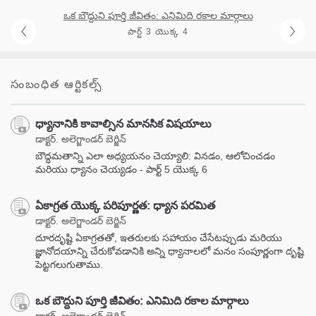
ఒక బౌద్దుని పూర్తి జీవితం: ఎనిమిది రకాల మార్గాలు
పార్ట్ 3 యొక్క 4
సంబంధిత ఆర్టికల్స్
ధ్యానానికి కావాల్సిన మానసిక విషయాలు
డాక్టర్. అలెగ్జాండర్ బెర్జిన్
బౌద్ధమతాన్ని ఎలా అధ్యయనం చెయ్యాలి: వినడం, ఆలోచించడం
మరియు ధ్యానం చెయ్యడం - పార్ట్ 5 యొక్క 6
ఏకాగ్రత యొక్క పరిపూర్ణత: ధ్యాన పరమిత
డాక్టర్. అలెగ్జాండర్ బెర్జిన్
దూరదృష్టి ఏకాగ్రతతో, ఇతరులకు సహాయం చేసేటప్పుడు మరియు
జ్ఞానోదయాన్ని చేరుకోవడానికి అన్ని ధ్యానాలలో మనం సంపూర్ణంగా దృష్టి
పెట్టగలుగుతాము.
ఒక బౌద్దుని పూర్తి జీవితం: ఎనిమిది రకాల మార్గాలు
డాక్టర్. అలెగ్జాండర్ బెర్జిన్