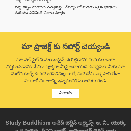
బౌద్ధ శాస్త్రం మరియు తత్వశాస్త్రం నేపధ్యంలో మూడు శిక్షణ భాగాలు
మరియు ఎనిమిది విధాల మార్గం.
మా ప్రాజెక్ట్ కు సపోర్ట్ చెయ్యండి
మా వెబ్ సైట్ ని మెయింటైన్ చెయ్యడానికి మరియు ఇంకా
విస్తరించడానికి మేము పూర్తిగా మీపై ఆధారపడి ఉన్నాము. మీకు మా
మెటీరియల్స్ ఉపయోగపడినట్లయితే, దయచేసి ఒక్కసారి లేదా
నెలవారీ విరాళాన్ని ఇవ్వటానికి ముందుకు రండి.
విరాళం
Study Buddhism అనేది బెర్జిన్ ఆర్కైవ్స్ ఇ. వీ., యొక్క
ఒక ప్రాజెక్టు. దీనిని డాక్టర్. అలెగ్జాండర్ బెర్జిన్ గారు