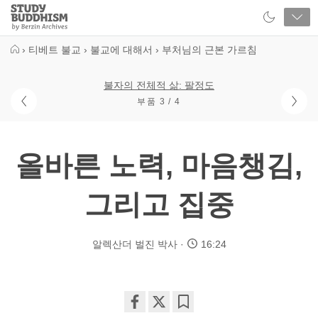
Close
Study
Buddhism
Home
›
티베트 불교
›
불교에 대해서
›
부처님의 근본 가르침
불자의 전체적 삶: 팔정도
부품 3 / 4
올바른 노력, 마음챙김,
그리고 집중
알렉산더 벌진 박사
16:24