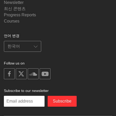
Newsletter
최신 콘텐츠
Progress Reports
Courses
언어 변경
Follow us on
on
on
on
on
facebook
X
soundcloud
youtube
Subscribe to our newsletter
Enter
Subscribe
your
email