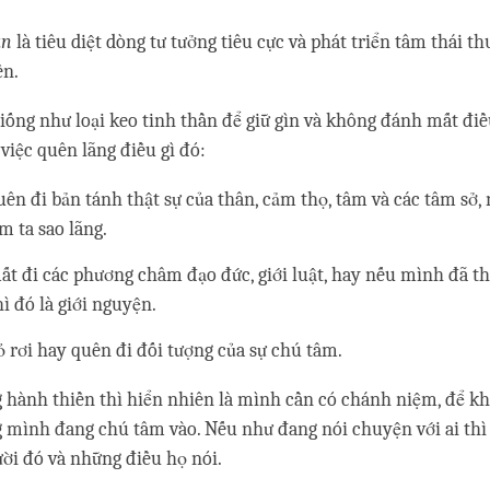
ấn
là tiêu diệt dòng tư tưởng tiêu cực và phát triển tâm thái th
ền.
iống như loại keo tinh thần để giữ gìn và không đánh mất điề
việc quên lãng điều gì đó:
ên đi bản tánh thật sự của thân, cảm thọ, tâm và các tâm sở,
m ta sao lãng.
t đi các phương châm đạo đức, giới luật, hay nếu mình đã t
ì đó là giới nguyện.
 rơi hay quên đi đối tượng của sự chú tâm.
 hành thiền thì hiển nhiên là mình cần có chánh niệm, để k
 mình đang chú tâm vào. Nếu như đang nói chuyện với ai thì
ời đó và những điều họ nói.