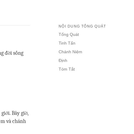
NỘI DUNG TỔNG QUÁT
Tổng Quát
Tinh Tấn
Chánh Niệm
ng đời sống
Định
Tóm Tắt
iới. Bây giờ,
iệm và chánh