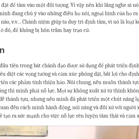
 đặt để tâm vào một đối tượng. Vì vậy nên khi lắng nghe ai nó
mình đang chú ý vào những điều họ nói, ngoại hình của họ ra 
 nào, v.v… Chánh niệm giúp ta duy trì định tâm, vì nó là loại 
ở đó, để không bị hôn trầm hay trạo cử.
ấn
 đầu tiên trong bát chánh đạo được sử dụng để phát triển đị
tiêu diệt các vọng tưởng và cảm xúc phóng dật, bất lợi cho địn
riển các phẩm tính thiện hảo. Nói chung, nếu muốn thành tựu
sống thì mình phải nỗ lực. Mọi sự không xuất xứ từ thinh khôn
 dễ thành tựu, nhưng nếu mình đã phát triển một chút năng lự
n quan đến cách mình hành động, nói năng và đối xử với người
sẽ tạo ra sức mạnh cho việc nỗ lực rèn luyện tâm thái và cảm