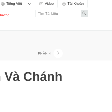
Video
Tài Khoản
Enter
Search
Dường
search
term
PHẦN 4
m Và Chánh