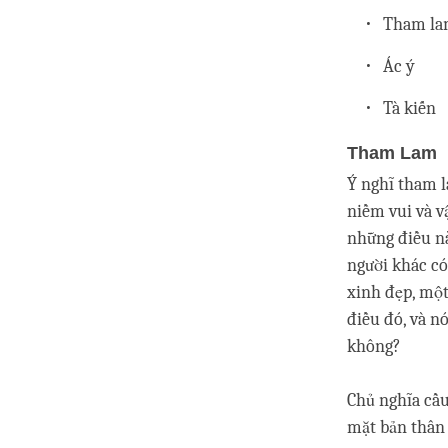
Tham l
Ác ý
Tà kiến
Tham Lam
Ý nghĩ tham l
niềm vui và v
những điều nà
người khác có
xinh đẹp, một 
điều đó, và n
không?
Chủ nghĩa cầu
mặt bản thân 