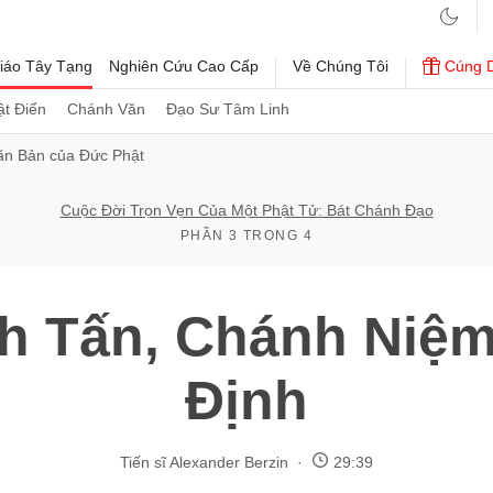
iáo Tây Tạng
Nghiên Cứu Cao Cấp
Về Chúng Tôi
Cúng 
t Điển
Chánh Văn
Đạo Sư Tâm Linh
ăn Bản của Đức Phật
Cuộc Đời Trọn Vẹn Của Một Phật Tử: Bát Chánh Đạo
PHẦN 3 TRONG 4
h Tấn, Chánh Niệ
Định
Tiến sĩ Alexander Berzin
29:39