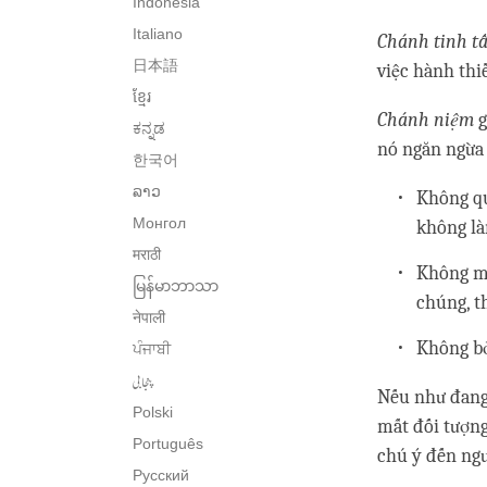
Indonesia
Italiano
Chánh tinh t
日本語
việc hành thi
ខ្មែរ
Chánh niệm
g
ಕನ್ನಡ
nó ngăn ngừa 
한국어
ລາວ
Không qu
Монгол
không là
मराठी
Không mấ
မြန်မာဘာသာ
chúng, th
नेपाली
Không bỏ
ਪੰਜਾਬੀ
پنجابی
Nếu như đang
Polski
mất đối tượng
Português
chú ý đến ngư
Русский