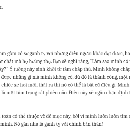
am
am gồm có sự ganh tỵ với những điều người khác đạt được, h
ật chất mà họ hưởng thụ. Bạn sẽ nghĩ rằng, “Làm sao mình có 
y?” Ý tưởng này sinh khởi từ tâm chấp thủ. Mình không chấp
 được những gì mà mình không có, dù đó là thành công, một 
chiếc xe hơi mới, thật ra thì nó có thể là bất cứ điều gì. Mìn
ó là một tâm trạng rất phiền não. Điều này sẽ ngăn chận định
 toàn có thể thuộc về đề mục này, bởi vì mình luôn luôn tìm
mình. Nó gần như là ganh tỵ với chính bản thân!