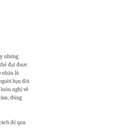
ay những
thể đạt được
 nhận là
người bạn đời
h luôn nghĩ về
 tâm, đúng
 cách để qua