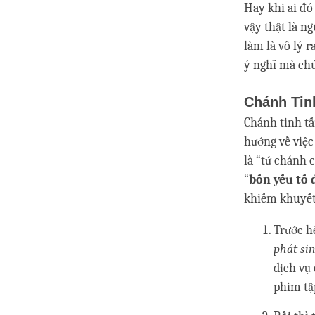
Hay khi ai đó
vậy thật là n
làm là vô lý 
ý nghĩ mà ch
Chánh Tin
Chánh tinh tấ
hướng về việc 
là “tứ chánh 
“
bốn yếu tố 
khiếm khuyết,
Trước hế
phát si
dịch vụ
phim tập