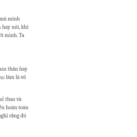
ì mà mình
 hay nói, khi
ới mình. Ta
 bản thân hay
họ làm là vô
hể thao và
iều hoàn toàn
nghĩ rằng đó