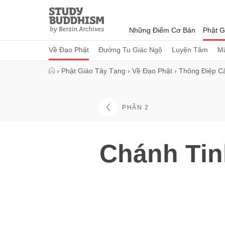
Close
Study
Buddhism
Những Điểm Cơ Bản
Phật G
Home
Về Đạo Phật
Đường Tu Giác Ngộ
Luyện Tâm
Mậ
›
Phật Giáo Tây Tạng
›
Về Đạo Phật
›
Thông Điệp C
PHẦN 2
Chánh Tin