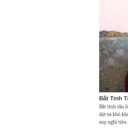
Bất Tinh T
Bất tinh tấn 
dật và khó kh
suy nghĩ tiêu