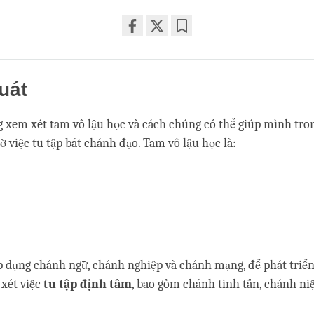
Share
Bookmark
on
facebook
uát
 xem xét tam vô lậu học và cách chúng có thể giúp mình tro
ờ việc tu tập bát chánh đạo. Tam vô lậu học là:
p dụng chánh ngữ, chánh nghiệp và chánh mạng, để phát triển g
 xét việc
tu tập định tâm
, bao gồm chánh tinh tấn, chánh n