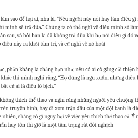
ĩ làm sao để hại ai, như là, “Nếu người này nói hay làm điều g
hì mình sẽ trả đũa.”. Chúng ta có thể nghĩ về điều mình sẽ làm
lần sau, và hối hận là đã không trả đũa khi họ nói điều gì đó v
điều này ra khỏi tâm trí, và cứ nghĩ về nó hoài.
lạc, phản kháng là chẳng hạn như, nếu có ai cố gắng cải thiện
 khác thì mình nghĩ rằng, “Họ đúng là ngu xuẩn, những điều 
bất cứ ai là điều lố bịch.”
không thích thể thao và nghĩ rằng những người yêu chuộng t
rên truyền hình, hay đi xem trận đấu của một đội banh là đ
 nhiên, chẳng có gì nguy hại về việc yêu thích thể thao cả. Ý 
uẩn hay tốn thì giờ là một tâm trạng rất đối nghịch.