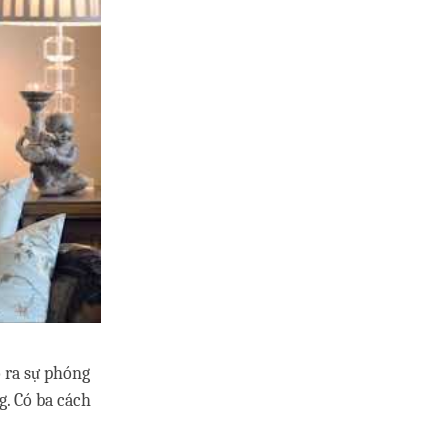
o ra sự phóng
g. Có ba cách