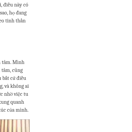
i, điều này có
sao, họ đang
keo tinh thần
nh tâm. Mình
h tâm, cũng
 bất cứ điều
g, và không ai
c nhờ việc tu
 xung quanh
 xúc của mình.