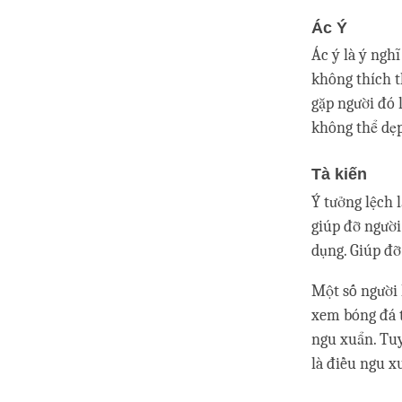
Ác Ý
Ác ý là ý ngh
không thích t
gặp người đó 
không thể dẹp 
Tà kiến
Ý tưởng lệch 
giúp đỡ người
dụng. Giúp đỡ 
Một số người 
xem bóng đá t
ngu xuẩn. Tuy
là điều ngu x