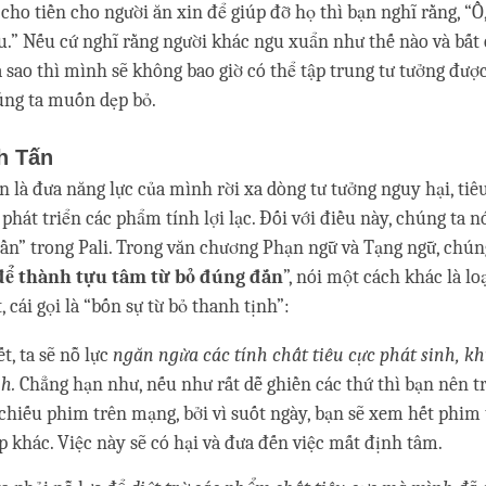
 cho tiền cho người ăn xin để giúp đỡ họ thì bạn nghĩ rằng, “
gu.” Nếu cứ nghĩ rằng người khác ngu xuẩn như thế nào và bất 
ra sao thì mình sẽ không bao giờ có thể tập trung tư tưởng đượ
úng ta muốn dẹp bỏ.
h Tấn
n là đưa năng lực của mình rời xa dòng tư tưởng nguy hại, tiêu
phát triển các phẩm tính lợi lạc. Đối với điều này, chúng ta nó
cần” trong Pali. Trong văn chương Phạn ngữ và Tạng ngữ, chún
để thành tựu tâm từ bỏ đúng đắn
”, nói một cách khác là lo
 cái gọi là “bốn sự từ bỏ thanh tịnh”:
t, ta sẽ nỗ lực
ngăn ngừa các tính chất tiêu cực phát sinh, k
nh.
Chẳng hạn như, nếu như rất dễ ghiền các thứ thì bạn nên t
 chiếu phim trên mạng, bởi vì suốt ngày, bạn sẽ xem hết phim
 khác. Việc này sẽ có hại và đưa đến việc mất định tâm.