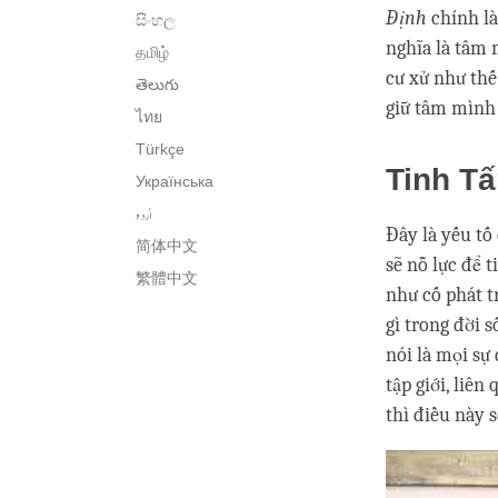
Định
chính là
සිංහල
nghĩa là tâm 
தமிழ்
cư xử như thế
తెలుగు
giữ tâm mình 
ไทย
Türkçe
Tinh T
Українська
اُردو
Đây là yếu tố
简体中文
sẽ nỗ lực để 
繁體中文
như cố phát t
gì trong đời 
nói là mọi sự
tập giới, liê
thì điều này 