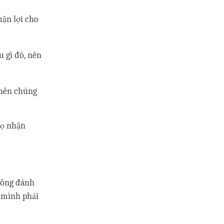
uận lợi cho
u gì đó, nên
 nên chúng
họ nhận
hông đánh
 mình phải