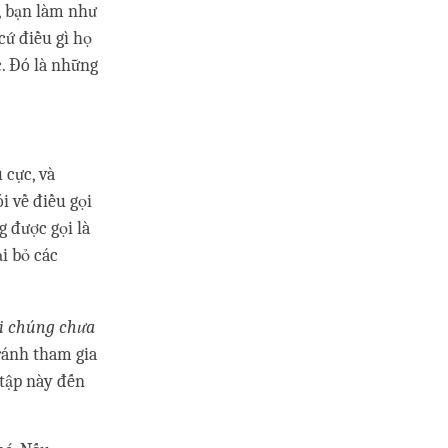
Ồ, bạn làm như
cứ điều gì họ
c. Đó là những
 cực, và
i về điều gọi
g được gọi là
ại bỏ các
hi chúng chưa
ránh tham gia
 tập này đến