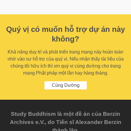
Quý vị có muốn hỗ trợ dự án này
không?
Khả năng duy trì và phát triển trang mạng này hoàn toàn
nhờ vào sự hỗ trợ của quý vị. Nếu nhận thấy tài liệu của
chúng tôi hữu ích thì xin quý vị cúng dường cho trang
mạng Phật pháp một lần hay hàng tháng.
Cúng Dường
Study Buddhism là một đề án của Berzin
Archives e.V., do Tiến sĩ Alexander Berzin
thành lập.