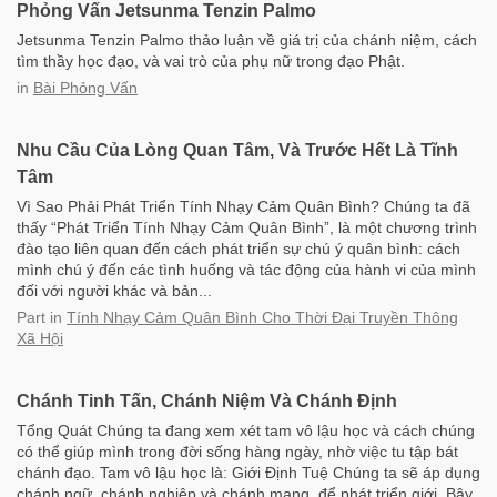
Phỏng Vấn Jetsunma Tenzin Palmo
Jetsunma Tenzin Palmo thảo luận về giá trị của chánh niệm, cách
tìm thầy học đạo, và vai trò của phụ nữ trong đạo Phật.
in
Bài Phỏng Vấn
Nhu Cầu Của Lòng Quan Tâm, Và Trước Hết Là Tĩnh
Tâm
Vì Sao Phải Phát Triển Tính Nhạy Cảm Quân Bình? Chúng ta đã
thấy “Phát Triển Tính Nhạy Cảm Quân Bình”, là một chương trình
đào tạo liên quan đến cách phát triển sự chú ý quân bình: cách
mình chú ý đến các tình huống và tác động của hành vi của mình
đối với người khác và bản...
Part
in
Tính Nhạy Cảm Quân Bình Cho Thời Đại Truyền Thông
Xã Hội
Chánh Tinh Tấn, Chánh Niệm Và Chánh Định
Tổng Quát Chúng ta đang xem xét tam vô lậu học và cách chúng
có thể giúp mình trong đời sống hàng ngày, nhờ việc tu tập bát
chánh đạo. Tam vô lậu học là: Giới Định Tuệ Chúng ta sẽ áp dụng
chánh ngữ, chánh nghiệp và chánh mạng, để phát triển giới. Bây