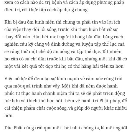
xem có cách nào để trị bệnh và cách áp dụng phương pháp
điều trị, rồi thực tập cách áp dụng chúng.
Khi bị đau ốm kinh niên thì chúng ta phải tin vào lợi ích
của việc thay đổi lối sống, trước khi thực hiện bất cứ sự
thay đổi nào. Hầu hết mọi người không bắt đầu bằng cách
nghiên cứu kỹ càng về dinh dưỡng và luyện tập thể lực, mà
sẽ ráng thử một chế độ ăn uống và tập thể dục. Tất nhiên,
họ cần có sự chỉ dẫn trước khi bắt đầu, nhưng một khi đã có
một vài kết quả tốt đẹp thì họ có thể hăng hái tiến xa hơn.
Việc nỗ lực để đem lại sự lành mạnh về cảm xúc cũng trải
qua một quá trình như vậy. Một khi đã nếm được hạnh
phúc từ thực hành chánh niệm thì ta sẽ dễ phát triển động
lực hơn và thích thú học hỏi thêm về hành trì Phật pháp, để
cải thiện phẩm chất cuộc sống, và giúp đỡ người khác nhiều
hơn.
Đức Phật cũng trải qua một thời như chúng ta, là một người