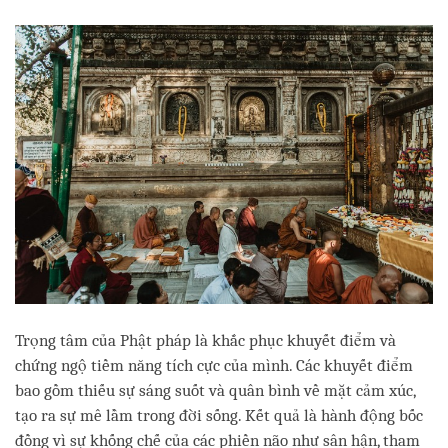
facebook
Trọng tâm của Phật pháp là khắc phục khuyết điểm và
chứng ngộ tiềm năng tích cực của mình. Các khuyết điểm
bao gồm thiếu sự sáng suốt và quân bình về mặt cảm xúc,
tạo ra sự mê lầm trong đời sống. Kết quả là hành động bốc
đồng vì sự khống chế của các phiền não như sân hận, tham