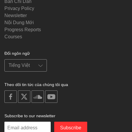
Bản Chỉ Dẫn
Privacy Policy
Newsletter
Nội Dung Mới
Progress Reports
Courses
Đổi ngôn ngữ
Theo dõi tin tức của chúng tôi qua
on
on
on
on
facebook
X
soundcloud
youtube
Subscribe to our newsletter
Enter
Subscribe
your