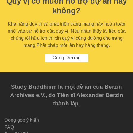
Quý vị có muốn hỗ trợ dự án này
không?
Khả năng duy trì và phát triển trang mạng này hoàn toàn
nhờ vào sự hỗ trợ của quý vị. Nếu nhận thấy tài liệu của
chúng tôi hữu ích thì xin quý vị cúng dường cho trang
mạng Phật pháp một lần hay hàng tháng.
Cúng Dường
Study Buddhism là một đề án của Berzin
Archives e.V., do Tiến sĩ Alexander Berzin
thành lập.
Đóng góp ý kiến
FAQ