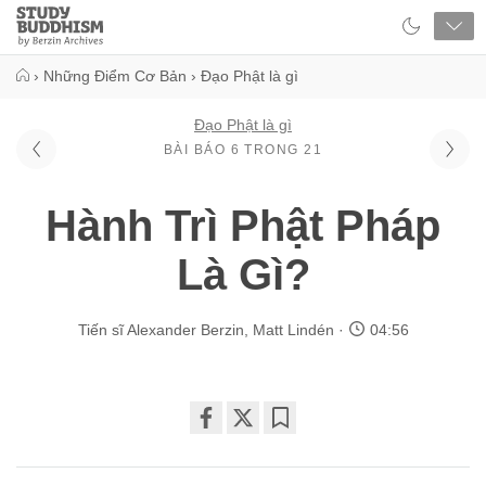
Close
Study
Buddhism
Home
›
Những Điểm Cơ Bản
›
Đạo Phật là gì
Đạo Phật là gì
BÀI BÁO 6 TRONG 21
Hành Trì Phật Pháp
Là Gì?
Tiến sĩ Alexander Berzin
,
Matt Lindén
04:56
Share
Bookmark
on