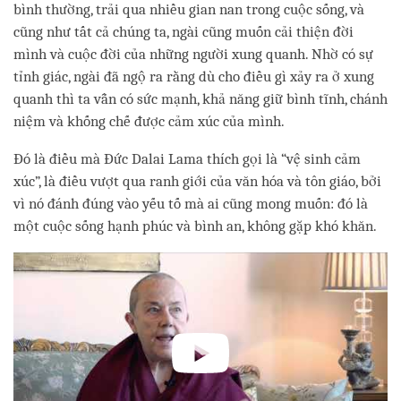
bình thường, trải qua nhiều gian nan trong cuộc sống, và
cũng như tất cả chúng ta, ngài cũng muốn cải thiện đời
mình và cuộc đời của những người xung quanh. Nhờ có sự
tỉnh giác, ngài đã ngộ ra rằng dù cho điều gì xảy ra ở xung
quanh thì ta vẫn có sức mạnh, khả năng giữ bình tĩnh, chánh
niệm và khống chế được cảm xúc của mình.
Đó là điều mà Đức Dalai Lama thích gọi là “vệ sinh cảm
xúc”, là điều vượt qua ranh giới của văn hóa và tôn giáo, bởi
vì nó đánh đúng vào yếu tố mà ai cũng mong muốn: đó là
một cuộc sống hạnh phúc và bình an, không gặp khó khăn.