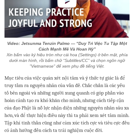
Video: Jetsunma Tenzin Palmo — “Duy Trì Việc Tu Tập Một
Cách Mạnh Mẽ Và Hoan Hỷ”
Xin bấm vào ký hiệu tròn như cái hoa (Settings) ở bên mặt, phía
dưới màn hình, rồi bấm chữ “Subtitles/CC” và chọn ngôn ngữ
"Vietnamese" để xem phụ đề tiếng Việt.
Mục tiêu của việc quán xét nội tâm và ý thức tự giác là để
truy tầm ra nguyên nhân của vấn đề. Chắc chắn là các yếu
tố bên ngoài và những người xung quanh có góp phần vào
hoàn cảnh tạo ra khó khăn cho mình, nhưng cách tiếp cận
của đạo Phật là nỗ lực nhận diện những nguyên nhân sâu xa
hơn, và để thực hiện điều này thì ta phải xem xét tâm mình.
Tập khí tinh thần cũng như cảm xúc tích cực và tiêu cực đều
có ảnh hưởng đến cách ta trải nghiệm cuộc đời.