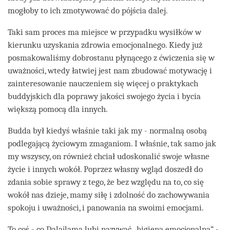
mogłoby to ich zmotywować do pójścia dalej.
Taki sam proces ma miejsce w przypadku wysiłków w
kierunku uzyskania zdrowia emocjonalnego. Kiedy już
posmakowaliśmy dobrostanu płynącego z ćwiczenia się w
uważności, wtedy łatwiej jest nam zbudować motywację i
zainteresowanie nauczeniem się więcej o praktykach
buddyjskich dla poprawy jakości swojego życia i bycia
większą pomocą dla innych.
Budda był kiedyś właśnie taki jak my - normalną osobą
podlegającą życiowym zmaganiom. I właśnie, tak samo jak
my wszyscy, on również chciał udoskonalić swoje własne
życie i innych wokół. Poprzez własny wgląd doszedł do
zdania sobie sprawy z tego, że bez względu na to, co się
wokół nas dzieje, mamy siłę i zdolność do zachowywania
spokoju i uważności, i panowania na swoimi emocjami.
To coś - co Dalajlama lubi nazywać „higieną emocjonalną” -