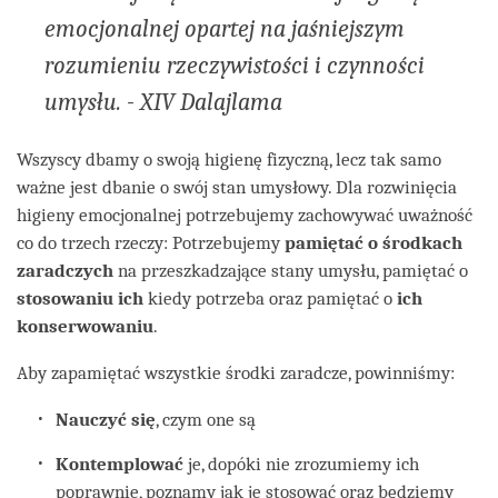
emocjonalnej opartej na jaśniejszym
rozumieniu rzeczywistości i czynności
umysłu. - XIV Dalajlama
Wszyscy dbamy o swoją higienę fizyczną, lecz tak samo
ważne jest dbanie o swój stan umysłowy. Dla rozwinięcia
higieny emocjonalnej potrzebujemy zachowywać uważność
co do trzech rzeczy: Potrzebujemy
pamiętać
o
środk
ach
zaradcz
ych
na przeszkadzające stany umysłu, pamiętać o
stosowaniu ich
kiedy potrzeba oraz pamiętać o
ich
konserwowaniu
.
Aby zapamiętać wszystkie środki zaradcze, powinniśmy:
Nauczyć się
, czym one są
Kontemplować
je, dopóki nie zrozumiemy ich
poprawnie, poznamy jak je stosować oraz będziemy