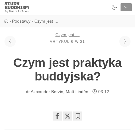
Close
Study
Buddhism
Home
›
Podstawy
›
Czym jest …
Czym jest …
ARTYKUŁ 6 W 21
Czym jest praktyka
buddyjska?
dr Alexander Berzin
,
Matt Lindén
03:12
Share
Bookmark
on