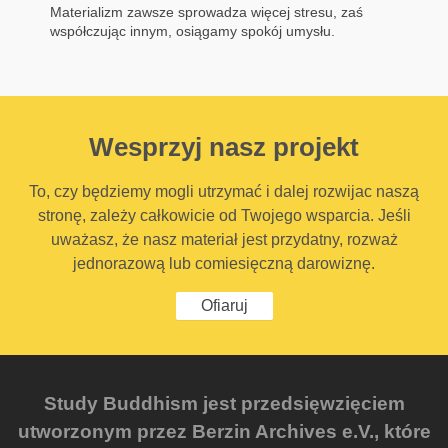
Materializm zawsze sprowadza więcej stresu, zaś
współczując innym, osiągamy spokój umysłu.
Wesprzyj nasz projekt
To, czy będziemy mogli utrzymać i dalej rozwijac naszą
stronę, zależy całkowicie od Twojego wsparcia. Jeśli
uważasz, że nasz materiał jest przydatny, rozważ
jednorazową lub comiesięczną darowiznę.
Ofiaruj
Study Buddhism jest przedsięwzięciem
utworzonym przez Berzin Archives e.V., które