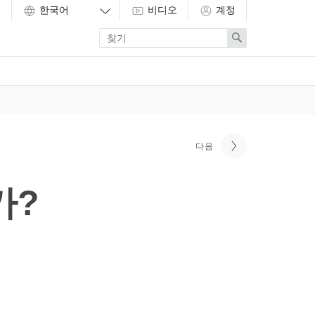
비디오
계정
Enter
Search
search
term
다음
가?