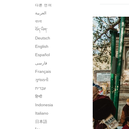
다른 언어
العربية
বাংলা
བོད་ཡིག་
Deutsch
English
Español
فارسی
Français
ગુજરાતી
हिन्दी
Indonesia
Italiano
日本語