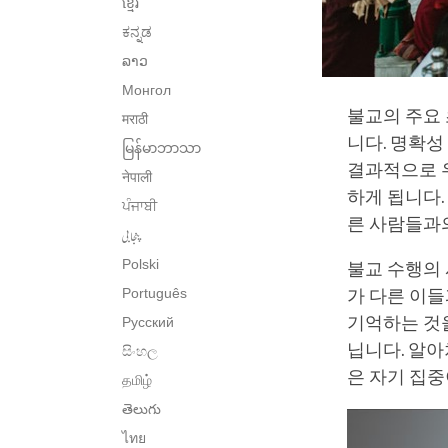
ខ្មែរ
ಕನ್ನಡ
ລາວ
Монгол
불교의 주요
मराठी
니다. 명확성
မြန်မာဘာသာ
결과적으로 
नेपाली
하게 됩니다.
ਪੰਜਾਬੀ
른 사람들과
پنجابی
Polski
불교 수행의
Português
가 다른 이들
기억하는 것
Русский
닙니다. 알아
සිංහල
은 자기 집중
தமிழ்
తెలుగు
ไทย