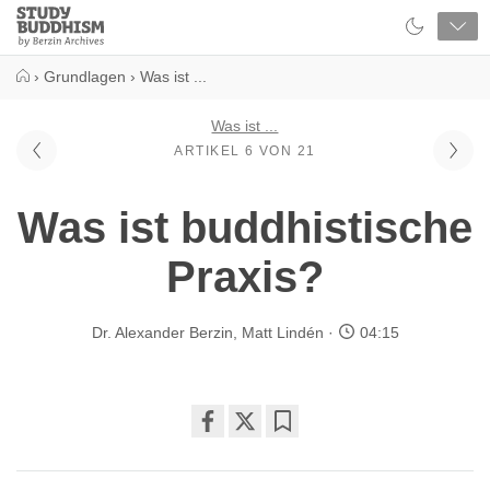
Close
Study
Buddhism
Home
›
Grundlagen
›
Was ist ...
Was ist ...
ARTIKEL 6 VON 21
Was ist buddhistische
Praxis?
Dr. Alexander Berzin
,
Matt Lindén
04:15
Share
Bookmark
on