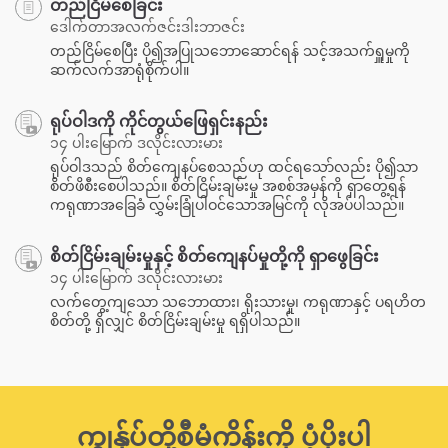
တည်ငြိမ်စေခြင်း
ဒေါက်တာအလက်ဇင်းဒါးဘာဇင်း
တည်ငြိမ်စေပြီး ပို၍အပြုသဘောဆောင်ရန် သင့်အသက်ရှူမှုကို
ဆက်လက်အာရုံစိုက်ပါ။
ရုပ်ဝါဒကို ကိုင်တွယ်ဖြေရှင်းနည်း
၁၄ ပါးမြောက် ဒလိုင်းလားမား
ရုပ်ဝါဒသည် စိတ်ကျေနပ်စေသည်ဟု ထင်ရသော်လည်း ပို၍သာ
စိတ်ဖိစီးစေပါသည်။ စိတ်ငြိမ်းချမ်းမှု အစစ်အမှန်ကို ရှာတွေ့ရန်
ကရုဏာအခြေခံ လွှမ်းခြုံပါဝင်သောအမြင်ကို လိုအပ်ပါသည်။
စိတ်ငြိမ်းချမ်းမှုနှင့် စိတ်ကျေနပ်မှုတို့ကို ရှာဖွေခြင်း
၁၄ ပါးမြောက် ဒလိုင်းလားမား
လက်တွေ့ကျသော သဘောထား၊ ရိုးသားမှု၊ ကရုဏာနှင့် ပရဟိတ
စိတ်တို့ ရှိလျှင် စိတ်ငြိမ်းချမ်းမှု ရရှိပါသည်။
ကျွန်ုပ်တို့စီမံကိန်းကို ပံ့ပိုးပါ