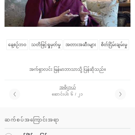
နေ့စဉ်ဘဝ
သတိဖြင့်ရှုမှတ်မှု
အတားအဆီးများ
စိတ်ငြိမ်းချမ်းမှု
အက်ရှာလင်း မြန်မာဘာသာသို့ ပြန်ဆိုသည်။
အဓိပ္ပာယ်
ဆောင်းပါး ၆ / ၂၁
ဆက်စပ်အကြောင်းအရာ