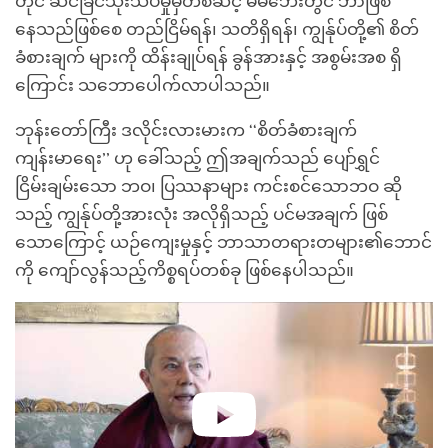
တိုင် ဆင်ခြင်သုံးသပ်မှုမှတစ်ဆင့် မိမိဘေးတွင် ဘာဖြစ်
နေသည်ဖြစ်စေ တည်ငြိမ်ရန်၊ သတိရှိရန်၊ ကျွန်ုပ်တို့၏ စိတ်
ခံစားချက် များကို ထိန်းချုပ်ရန် ခွန်အားနှင့် အစွမ်းအစ ရှိ
ကြောင်း သဘောပေါက်လာပါသည်။
ဘုန်းတော်ကြီး ဒလိုင်းလားမားက ‘‘စိတ်ခံစားချက်
ကျန်းမာရေး’’ ဟု ခေါ်သည့် ဤအချက်သည် ပျော်ရွှင်
ငြိမ်းချမ်းသော ဘဝ၊ ပြဿနာများ ကင်းစင်သောဘဝ ဆို
သည့် ကျွန်ုပ်တို့အားလုံး အလိုရှိသည့် ပင်မအချက် ဖြစ်
သောကြောင့် ယဉ်ကျေးမှုနှင့် ဘာသာတရားတများ၏ဘောင်
ကို ကျော်လွန်သည့်ကိစ္စရပ်တစ်ခု ဖြစ်နေပါသည်။