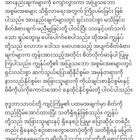
အားနည်းချက်များကို ကျော်လွှားကာ အပြုသဘော
အစွမ်းအစများ သိရှိလာရေးအတွက် ကြိုးပမ်းခြင်း ဖြစ်
ပါသည်။ အားနည်းချက်များတွင် ရှင်းလင်းစွာ မသိခြင်း၊
စိတ်ခံစားချက် မညီမျှခြင်းတို့ ပါဝင်ပြီး ဘဝနှင့်ပတ်သက်
သော ရှုပ်ထွေးမှု ပေါ်ပေါက်စေပါသည်။ ထိုအခါ ကျွန်ုပ်
တို့သည် လောဘ၊ ဒေါသ၊ မောဟစသည့် အပျက်စိတ်ခံစား
ချက်များက တွန်းအားသည့်အတိုင်း စိတ်လိုက်မာန်ပါ ပြုမူ
ကြပါသည်။ ကျွန်ုပ်တို့၏ အပြုသဘော အစွမ်းအစများတွင်
ရှင်းလင်းစွာ ဆက်သွယ်ပြောဆိုနိုင်စွမ်း၊ အမှန်တရားကို
နားလည်နိုင်စွမ်း၊ အခြားသူများကို ကိုယ်ချင်းစာနိုင်စွမ်းနှင့်
မိမိကိုယ်ကိုကောင်းအောင် နေထိုင်နိုင်စွမ်းတို့ ပါဝင်ပါသည်။
ဗုဒ္ဓဘာသာဝင်တို့ ကျင့်ကြံမှု၏ ပထမအချက်မှာ စိတ်ကို
တည်ငြိမ်အောင်ထားပြီး သတိရှိရန်ဖြစ်သည်။ ကျွန်ုပ်
တို့သည် အခြားသူများနှင့် ရှိနေစဉ် ပြုမူ၊ ပြောဆိုပုံ၊ တစ်ဉီး
တည်း ရှိနေစဉ် စဉ်းစားတွေးတောပုံတို့ကို သတိရှိရန် မပြတ်
အမှတ်ရနေရမည်ဟု ဆိုလိုပါသည်။ ယင်းတို့ကို စောင့်ကြည့်