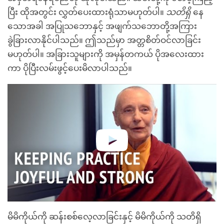
ပြီး ထိုအတွင်း လွှတ်ပေးထားရုံသာမဟုတ်ပါ။
သတိရှိ
နေ
သောအခါ အပြုသဘောနှင့် အဖျက်သဘောတို့အကြား
ခွဲခြားလာနိုင်ပါသည်။ ဤသည်မှာ အတ္တစိတ်ဝင်လာခြင်း
မဟုတ်ပါ။ အခြားသူများကို အမှန်တကယ် ပိုအလေးထား
ကာ ပိုပြီးလမ်းဖွင့်ပေးမိလာပါသည်။
မိမိကိုယ်ကို ဆန်းစစ်လေ့လာခြင်းနှင့် မိမိကိုယ်ကို သတိရှိ