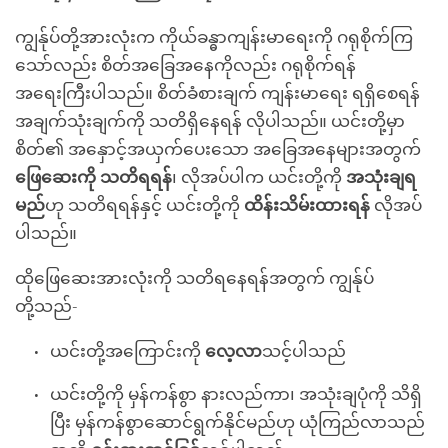
ကျွန်ုပ်တို့အားလုံးက ကိုယ်ခန္ဓာကျန်းမာရေးကို ဂရုစိုက်ကြ
သော်လည်း စိတ်အခြေအနေကိုလည်း ဂရုစိုက်ရန်
အရေးကြီးပါသည်။ စိတ်ခံစားချက် ကျန်းမာရေး ရရှိစေရန်
အချက်သုံးချက်ကို သတိရှိနေရန် လိုပါသည်။ ယင်းတို့မှာ
စိတ်၏ အနှောင့်အယှက်ပေးသော အခြေအနေများအတွက်
ဖြေဆေးကို သတိရရန်
၊ လိုအပ်ပါက ယင်းတို့ကို
အသုံးချရ
မည်
ဟု သတိရရန်နှင့် ယင်းတို့ကို
ထိန်းသိမ်းထားရန်
လိုအပ်
ပါသည်။
ထိုဖြေဆေးအားလုံးကို သတိရနေရန်အတွက် ကျွန်ုပ်
တို့သည်-
ယင်းတို့အကြောင်းကို
လေ့လာ
သင့်ပါသည်
ယင်းတို့ကို မှန်ကန်စွာ နားလည်ကာ၊ အသုံးချပုံကို သိရှိ
ပြီး မှန်ကန်စွာဆောင်ရွက်နိုင်မည်ဟု ယုံကြည်လာသည်