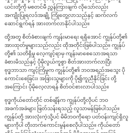
ယင်းတို့ကို မစတင်မီ ညွှန်ကြားချက် လိုသော်လည်း
အကျိုးပြုရလဒ်အချို့ ကြုံတွေ့လာသည်နှင့် ဆက်လက်
ဆောင်ရွက်ရန် အားတက်လာနိုင်ပါသည်။
ထို့အတူ စိတ်ခံစားချက် ကျန်းမာရေး ရရှိအောင် ကျွန်ုပ်တို့၏
အားထုတ်မှုများသည်လည်း ထိုအတိုင်းဖြစ်ပါသည်။ ကျွန်ုပ်
တို့၏ သတိရှိမှု လေ့ကျင့်ရာမှ ကျန်းမာစေသောအရသာ
ခံစားမိသည်နှင့် ပိုမိုလွယ်ကူစွာ စိတ်အားတက်လာပြီး
ဗုဒ္ဓဘာသာ ကျင့်ကြံမှုက ကျွန်ုပ်တို့၏ ဘဝအရည်အသွေး ပို
ကောင်းစေခြင်း၊ အခြားသူများကို ပို၍ကူညီနိုင်ခြင်း တို့
အကြောင်း ပိုမိုလေ့လာရန် စိတ်ဝင်စားလာပါသည်။
ဗုဒ္ဓကိုယ်တော်တိုင် တစ်ချိန်က ကျွန်ုပ်တို့လိုပင် ဘဝ
အခက်အခဲများ ဖြတ်သန်းရသည့် လူသာမန်ဖြစ်ပါသည်။
ကျွန်ုပ်တို့ အားလုံးကဲ့သို့ပင် မိမိဘဝကိုရော ပတ်ဝန်းကျင်ရှိလူ
များကိုပါ တိုးတက်ကောင်းမွန်စေလိုပါသည်။ ကိုယ်တော်