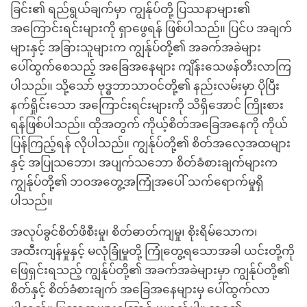
ခြင်း၏ ရည်ရွယ်ချက်မှာ ကျွန်ုပ်တို့ ပြဿနာများ၏
အကြောင်းရင်းများကို ရှာဖွေရန် ဖြစ်ပါသည်။ ပြင်ပ အချက်
များနှင့် အခြားသူများက ကျွန်ုပ်တို့၏ အခက်အခဲများ
ပေါ်ထွက်စေသည့် အခြေအနေများ ကျိန်းသေဖန်တီးလာကြ
ပါသည်။ သို့သော် ဗုဒ္ဓဘာသာဝင်တို့၏ နည်းလမ်းမှာ ပိုပြီး
နက်ရှိုင်းသော အကြောင်းရင်းများကို သိရှိအောင် ကြိုးစား
ရန်ဖြစ်ပါသည်။ ထိုအတွက် ကိုယ့်စိတ်အခြေအနေကို ကိုယ်
ပြန်ကြည့်ရန် လိုပါသည်။ ကျွန်ုပ်တို့၏ စိတ်အလေ့အထများ
နှင့် အပြုသဘော၊ အပျက်သဘော စိတ်ခံစားချက်များက
ကျွန်ုပ်တို့၏ ဘဝအတွေ့အကြုံအပေါ် သက်ရောက်မှုရှိ
ပါသည်။
အလုပ်ခွင်စိတ်ဖိစီးမှု၊ စိတ်ဓာတ်ကျမှု၊ စိုးရိမ်သောက၊
အထီးကျန်မှုနှင့် မလုံခြုံမှုတို့ ကြုံတွေ့ရသောအခါ ယင်းတို့ကို
ဖြေရှင်းရသည့် ကျွန်ုပ်တို့၏ အခက်အခဲများမှာ ကျွန်ုပ်တို့၏
စိတ်နှင့် စိတ်ခံစားချက် အခြေအနေများမှ ပေါ်ထွက်လာ