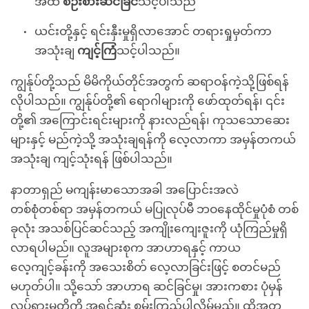
အထိ
စဉ်းစားဆင်ခြင်
သင့်ပါသည်
ယင်းတို့နှင့် ရင်းနှီးမှုရှိလာအောင် တရားရှုမှတ်ကာ
အသုံးချ
ကျင့်ကြံ
သင့်ပါသည်။
ကျွန်ုပ်တို့သည် မိမိကိုယ်တိုင်အတွက် ဆရာဝန်ကဲ့သို့ဖြစ်ရန်
လိုပါသည်။ ကျွန်ုပ်တို့၏ ရောဂါများကို ဖော်ထုတ်ရန်၊ ၎င်း
တို့၏ အကြောင်းရင်းများကို နားလည်ရန်၊ ကုသသောဆေး
များနှင့် မည်ကဲ့သို့ အသုံးချရန်ကို လေ့လာကာ အမှန်တကယ်
အသုံးချ ကျင့်သုံးရန် ဖြစ်ပါသည်။
နာတာရှည် မကျန်းမာသောအခါ အပြောင်းအလဲ
တစ်စုံတစ်ရာ အမှန်တကယ် မပြုလုပ်မီ ဘဝနေထိုင်မှုပုံစံ တစ်
ခုလုံး အသစ်ပြင်ဆင်သည့် အကျိုးကျေးဇူးကို ယုံကြည်မှုရှိ
လာရပါမည်။ လူအများစုက အာဟာရနှင့် ကာယ
လေ့ကျင့်ခန်းကို အသေးစိတ် လေ့လာခြင်းဖြင့် စတင်မည်
မဟုတ်ပါ။ သို့သော် အာဟာရ ဆင်ခြင်မှု၊ အားကစား ပုံမှန်
လှုပ်ရှားမှုတို့ကို အရင်ဆုံး စမ်းကြည့်ပါလိမ့်မည်။ ထို့အတူ