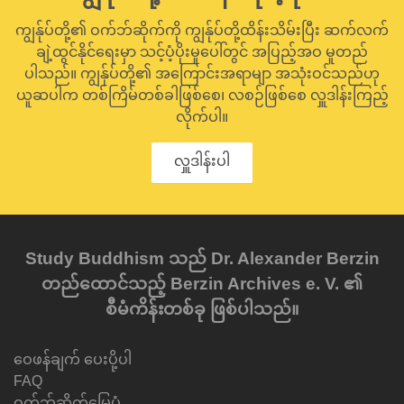
ကျွန်ုပ်တို့၏ ဝက်ဘ်ဆိုက်ကို ကျွန်ုပ်တို့ထိန်းသိမ်းပြီး ဆက်လက်
ချဲ့ထွင်နိုင်ရေးမှာ သင့်ပံ့ပိုးမှုပေါ်တွင် အပြည့်အဝ မူတည်
ပါသည်။ ကျွန်ုပ်တို့၏ အကြောင်းအရာမျာ အသုံးဝင်သည်ဟု
ယူဆပါက တစ်ကြိမ်တစ်ခါဖြစ်စေ၊ လစဉ်ဖြစ်စေ လှူဒါန်းကြည့်
လိုက်ပါ။
လှူဒါန်းပါ
Study Buddhism သည် Dr. Alexander Berzin
တည်ထောင်သည့် Berzin Archives e. V. ၏
စီမံကိန်းတစ်ခု ဖြစ်ပါသည်။
ဝေဖန်ချက် ပေးပို့ပါ
FAQ
ဝက်ဘ်ဆိုက်မြေပုံ