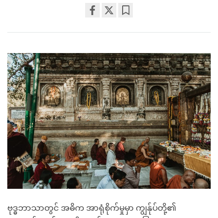
Share
Bookmark
on
facebook
ဗုဒ္ဓဘာသာတွင် အဓိက အာရုံစိုက်မှုမှာ ကျွန်ုပ်တို့၏