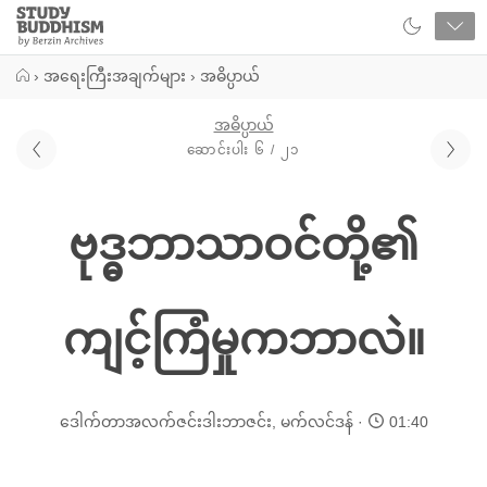
Close
Study
Buddhism
Home
›
အရေးကြီးအချက်များ
›
အဓိပ္ပာယ်
အဓိပ္ပာယ်
ဆောင်းပါး ၆ / ၂၁
ဗုဒ္ဓဘာသာဝင်တို့၏
ကျင့်ကြံမှုကဘာလဲ။
ဒေါက်တာအလက်ဇင်းဒါးဘာဇင်း
,
မက်လင်ဒန်
01:40