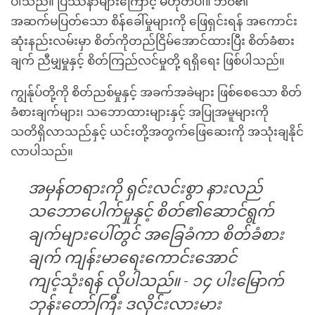
ပါသည်။ ပြဿနာများကြောင့် မဟုတ်ပါ။ ဘဝ၏
အဆက်မပြတ်သော စိန်ခေါ်မှုများကို ဖြေရှင်းရန် အကောင်း
ဆုံးနည်းလမ်းမှာ စိတ်ကိုတည်ငြိမ်အောင်ထားပြီး စိတ်ခံစား
ချက် ညီမျှမှုနှင့် စိတ်ကြည်လင်မှုတို့ ရရှိရေး ဖြစ်ပါသည်။
ကျွန်ုပ်တို့ကို စိတ်ညစ်မှုနှင့် အခက်အခဲများ ဖြစ်စေသော စိတ်
ခံစားချက်များ၊ သဘောထားများနှင့် အပြုအမူများကို
သတိရှိလာသည်နှင့် ယင်းတို့အတွက်ဖြေဆေးကို အသုံးချနိုင်
လာပါသည်။
အမှန်တရားကို ရှင်းလင်းစွာ နားလည်
သဘောပေါက်မှုနှင့် စိတ်၏ဆောင်ရွက်
ချက်များပေါ်တွင် အခြေခံကာ စိတ်ခံစား
ချက် ကျန်းမာရေးကောင်းအောင်
ကျင့်သုံးရန် လိုပါသည်။
-
၁၄ ပါးမြောက်
ဘုန်းတော်ကြီး ဒလိုင်းလားမား