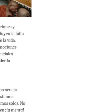
aciones y
luyen la falta
 la vida.
emociones
enciales
der la
 presencia
estamos
mos solos. No
sencia mental