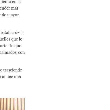
miento en la
prender más
er de mayor
atallas de la
uellos que lo
ortar lo que
 calmados, con
ue trasciende
eseamos: una