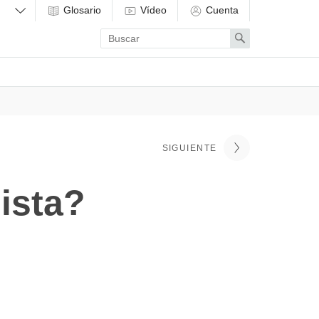
Glosario
Vídeo
Cuenta
Enter
Search
search
term
SIGUIENTE
ista?