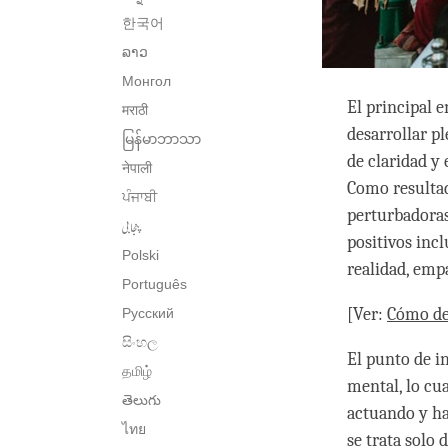
한국어
ລາວ
Монгол
El principal 
मराठी
desarrollar p
မြန်မာဘာသာ
de claridad y
नेपाली
Como resulta
ਪੰਜਾਬੀ
perturbadoras
پنجابی
positivos inc
Polski
realidad, emp
Português
[Ver:
Cómo de
Русский
සිංහල
El punto de i
தமிழ்
mental, lo cu
తెలుగు
actuando y h
ไทย
se trata solo