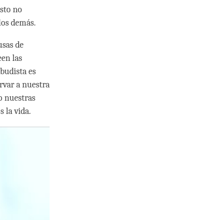
Esto no
los demás.
usas de
een las
budista es
rvar a nuestra
o nuestras
 la vida.