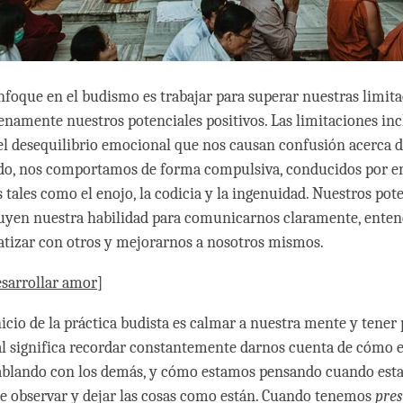
enfoque en el budismo es trabajar para superar nuestras limit
lenamente nuestros potenciales positivos. Las limitaciones inc
 el desequilibrio emocional que nos causan confusión acerca de
do, nos comportamos de forma compulsiva, conducidos por 
 tales como el enojo, la codicia y la ingenuidad. Nuestros pot
luyen nuestra habilidad para comunicarnos claramente, enten
atizar con otros y mejorarnos a nosotros mismos.
sarrollar amor
]
nicio de la práctica budista es calmar a nuestra mente y tener
al significa recordar constantemente darnos cuenta de cómo 
ablando con los demás, y cómo estamos pensando cuando esta
 de observar y dejar las cosas como están. Cuando tenemos
pre