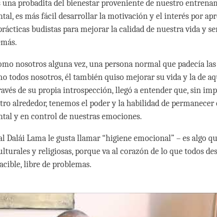
una probadita del bienestar proveniente de nuestro entrena
tal, es más fácil desarrollar la motivación y el interés por a
prácticas budistas para mejorar la calidad de nuestra vida y s
emás.
omo nosotros alguna vez, una persona normal que padecía las b
mo todos nosotros, él también quiso mejorar su vida y la de aq
ravés de su propia introspección, llegó a entender que, sin imp
tro alrededor, tenemos el poder y la habilidad de permanecer
tal y en control de nuestras emociones.
 al Dalái Lama le gusta llamar “higiene emocional” – es algo q
ulturales y religiosas, porque va al corazón de lo que todos d
pacible, libre de problemas.