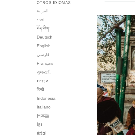
OTROS IDIOMAS
العربية
বাংলা
བོད་ཡིག་
Deutsch
English
فارسی
Français
ગુજરાતી
हिन्दी
Indonesia
Italiano
日本語
ខ្មែរ
ಕನ್ನಡ