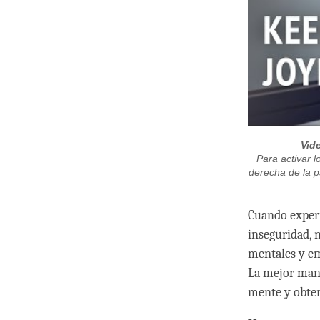
Vid
Para activar l
derecha de la p
Cuando experi
inseguridad, n
mentales y em
La mejor mane
mente y obten