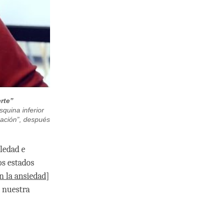
rte”
squina inferior
ración”, después
ledad e
os estados
n la ansiedad
]
a nuestra