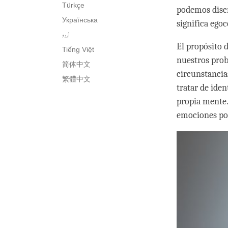
Türkçe
podemos discr
Українська
significa ego
اُردو
El propósito 
Tiếng Việt
nuestros prob
简体中文
circunstancia
繁體中文
tratar de ide
propia mente.
emociones pos