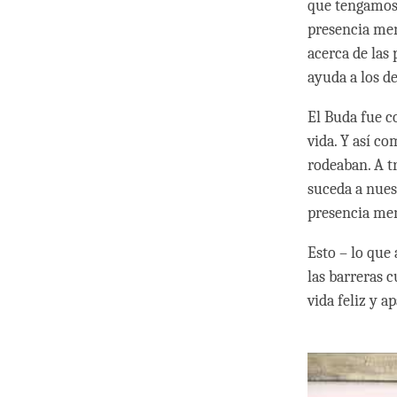
que tengamos 
presencia men
acerca de las 
ayuda a los d
El Buda fue c
vida. Y así co
rodeaban. A t
suceda a nues
presencia men
Esto – lo que
las barreras c
vida feliz y a