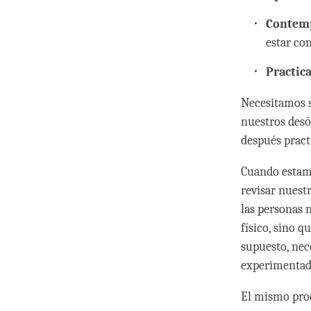
Contemp
estar co
Practic
Necesitamos s
nuestros desó
después practi
Cuando estam
revisar nuest
las personas 
físico, sino q
supuesto, nec
experimentado
El mismo proc