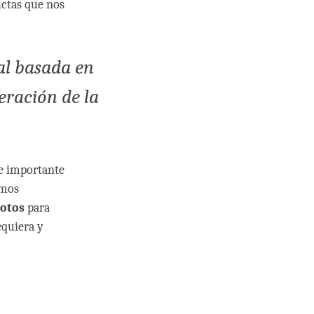
uctas que nos
al basada en
eración de la
de importante
amos
dotos
para
quiera y