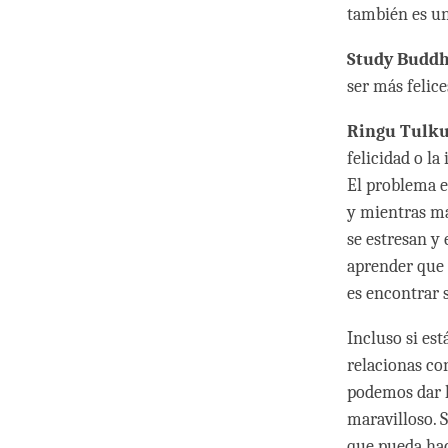
también es un
Study Budd
ser más felic
Ringu Tulku
felicidad o l
El problema e
y mientras má
se estresan y
aprender que 
es encontrar 
Incluso si est
relacionas con
podemos dar l
maravilloso. 
que pueda hac