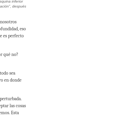
squina inferior
ración”, después
 nosotros
fundidad, eso
 es perfecto
por qué no?
 todo sea
ero en donde
 perturbada.
ptar las cosas
emos. Esta