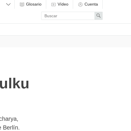
Glosario
Vídeo
Cuenta
Enter
Search
search
term
Tulku
charya,
 Berlín.