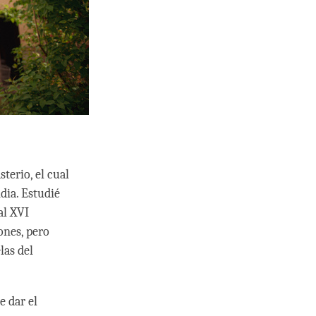
erio, el cual
dia. Estudié
al XVI
ones, pero
las del
 dar el