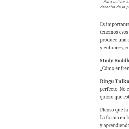
Para activar l
derecha de la p
Es importante
tenemos esos 
produce una c
y entonces, c
Study Budd
¿Cómo enfrent
Ringu Tulku
perfecto. No 
quiera que es
Pienso que la
La forma en l
y aprendiendo