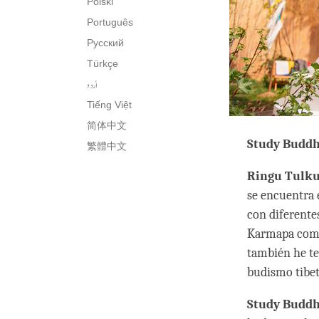
Polski
Português
Русский
Türkçe
اُردو
Tiếng Việt
简体中文
Study Budd
繁體中文
Ringu Tulku
se encuentra 
con diferente
Karmapa como 
también he te
budismo tibe
Study Budd