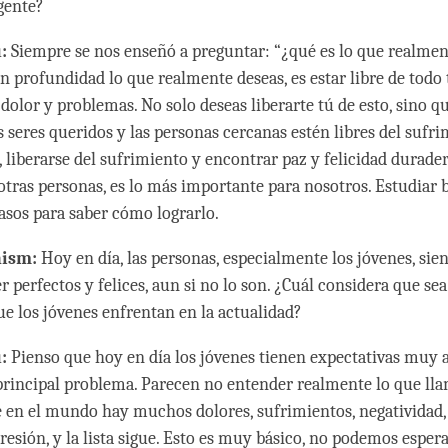
gente?
:
Siempre se nos enseñó a preguntar: “¿qué es lo que realment
n profundidad lo que realmente deseas, es estar libre de todo 
 dolor y problemas. No solo deseas liberarte tú de esto, sino 
 seres queridos y las personas cercanas estén libres del sufri
, liberarse del sufrimiento y encontrar paz y felicidad durade
a otras personas, es lo más importante para nosotros. Estudiar
asos para saber cómo lograrlo.
hism:
Hoy en día, las personas, especialmente los jóvenes, si
r perfectos y felices, aun si no lo son. ¿Cuál considera que sea
e los jóvenes enfrentan en la actualidad?
:
Pienso que hoy en día los jóvenes tienen expectativas muy a
 principal problema. Parecen no entender realmente lo que l
e en el mundo hay muchos dolores, sufrimientos, negatividad, 
resión, y la lista sigue. Esto es muy básico, no podemos esper