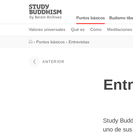
Close
Study
Buddhism
Puntos básicos
Budismo tib
Home
Valores universales
Qué es
Cómo
Meditaciones
›
Puntos básicos
›
Entrevistas
ANTERIOR
Entr
Study Budd
uno de sus