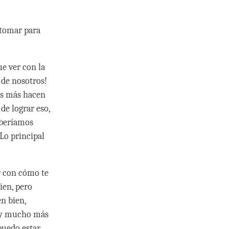
 tomar para
e ver con la
 de nosotros!
as más hacen
de lograr eso,
eberíamos
Lo principal
er con cómo te
ien, pero
n bien,
hay mucho más
puedo estar