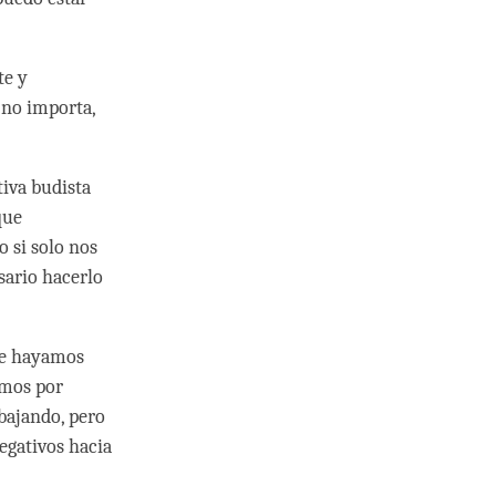
te y
, no importa,
iva budista
que
o si solo nos
sario hacerlo
que hayamos
amos por
bajando, pero
egativos hacia