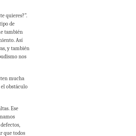
e quieres?”.
tipo de
que también
miento. Así
ras, y también
 budismo nos
enten mucha
 el obstáculo
ltas. Ese
lamamos
defectos,
ar que todos