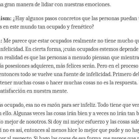
a gran manera de lidiar con nuestras emociones.
hism:
¿Hay algunos pasos concretos que las personas puedan
es en este mundo tan ocupado y frenético?
:
Me parece que estar ocupados realmente no tiene mucho qu
a infelicidad. En cierta forma, ¡cuán ocupados estemos depende
n realidad es que las personas a menudo piensan que mientr
s posesiones adquieren, más felices serán. Pero en el proceso 
 entonces todo se vuelve una fuente de infelicidad. Primero d
tener muchas cosas o hacer muchas cosas no es la respuesta. 
satisfacción en nuestra mente.
ás ocupado, esa no es razón para ser infeliz. Todo tiene que v
 ello. Algunas veces las cosas irán bien y a veces no irán tan b
o mejor de nosotros. Si doy mi mejor esfuerzo y las cosas sale
Si no es así, entonces al menos hice lo mejor que pude y no 
er al respecto. Si hago las cosas de esa forma, me parece que 