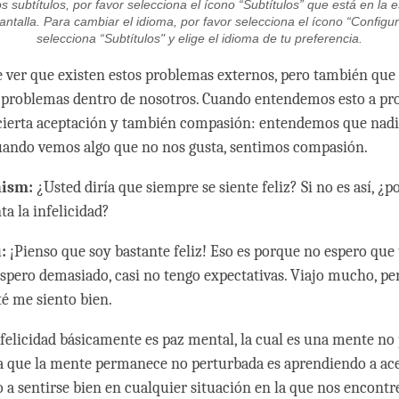
os subtítulos, por favor selecciona el ícono “Subtítulos” que está en la e
antalla. Para cambiar el idioma, por favor selecciona el ícono “Configu
selecciona “Subtítulos" y elige el idioma de tu preferencia.
 ver que existen estos problemas externos, pero también que
problemas dentro de nosotros. Cuando entendemos esto a pro
ierta aceptación y también compasión: entendemos que nadie
uando vemos algo que no nos gusta, sentimos compasión.
hism:
¿Usted diría que siempre se siente feliz? Si no es así, ¿
a la infelicidad?
:
¡Pienso que soy bastante feliz! Eso es porque no espero que
espero demasiado, casi no tengo expectativas. Viajo mucho, p
té me siento bien.
 felicidad básicamente es paz mental, la cual es una mente no
a que la mente permanece no perturbada es aprendiendo a ace
 a sentirse bien en cualquier situación en la que nos encontr