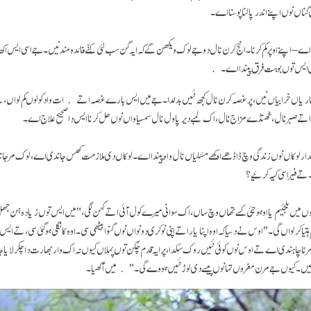
گناں نوں اپنے اندر پالنا پوسنا اے۔
 – اپنے اوپر کم کرنا۔ انج کرن نال دوجے لوک ویکھن گے کہ ایہ گن سب لئی کِنّے فائدہ مند نیں۔ جے اسی ایس اکھ
 وی ایس توں بوہت فرق پیندا اے۔
ریاں خرابیاں نیں، پر غصہ کرن نال کجھ نئیں بدلدا۔ جے میں ایس بارے غصہ اتے ات واد کولوں کم لواں، تے
تے صبر نال، ٹھنڈے مزاج نال، اک لمبے دیرپا ول نال سمسیاواں نوں حل کرنا ایس دا صحیح علاج اے۔
دار لوکاں نوں زندگی وچ ڈاڈھے اوکھے مسٔلیاں نال واہ پیندا اے۔ لوکاں دی ملازمت کھس جاندی اے، لوک مر ج
 تے فیر اسی کیہ کرئیے؟
ں میں بلجئیم یا اوہو جئی کسے تھاں وچ ساں، اک سوانی میرے کول آئی اتے کہن لگی،"میں ایس توں زیادہ ہن ج
تیا کر لواں گی۔" اوس نے دسیا کہ اوہ اپنا یار اتے اپنی نوکری دونواں نوں گنوا بیٹھی سی۔ اوہ کانگلی ہو گئی سی، تے ای
مرنا چاہندی اے تے اوس نوں کوئی نئیں روک سکدا، پر ایہ قدم چُکن توں پہلاں کیوں نہ اک وار بھارت دا چکر لایا 
 نئیں۔ کیوں جے مرن مغروں تہانوں پیسے دی لوڑ نئیں ہووے گی۔" میں آکھیا۔