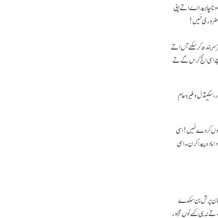
ا چاہیدا اے اتے اپنی
ا ضروری نئیں!
ر سربندھ کر سکنے آں اتے
جے اسی انج کراں گے تے
ر، سکینڈل وغیرہ عام
س نوں کردے نئیں! اسی
 مادہ پیدا کرن۔ اسی
 مہان پرش بن سکدے
ے نہ ہی کسے نوں مجبور