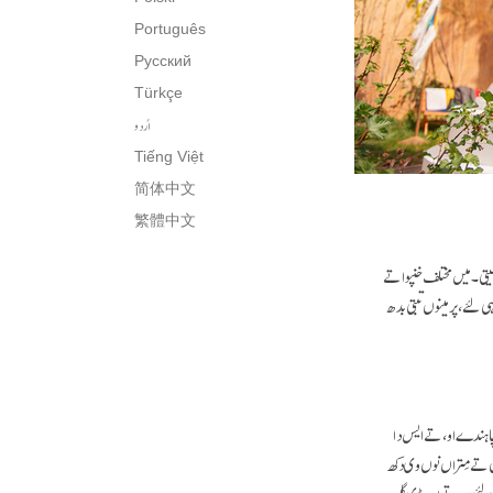
Português
Русский
Türkçe
اُردو
Tiếng Việt
简体中文
繁體中文
یتی۔ میں مختلف خنپو اتے
لئے ، پر مینوں تبتی بدھ
چاہندے او، تے ایس دا
 تے مِتراں نوں وی دکھ
ڈے لئی سب توں وڈی گل