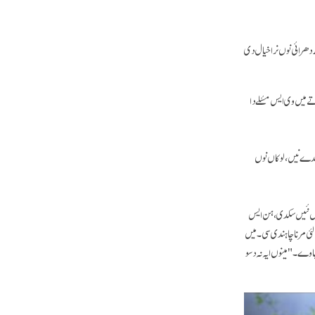
 دھرائی نوں نرا خیال دی
 میں وی ایس مسٔلے دا
اندے نیں، لوکاں نوں
ھل نئیں سکدی، ہن ایس
س لئی مرنا چاہندی سی۔ میں
جاوے۔ "مینوں ایہ نہ دسو