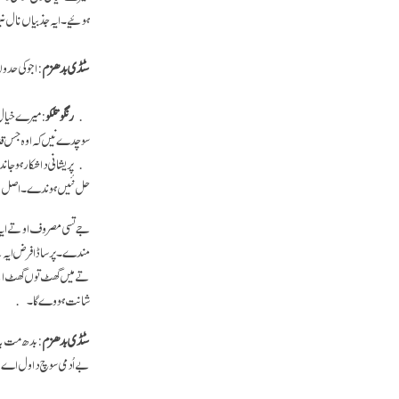
ہوئیے۔ ایہ جذبیاں نال 
سٹڈی بدھزم
: اجوکی حد
رنگو تلکو
: میرے خیال 
سوچدے نیں کہ اوہ جس قدر
پریشانی دا شکار ہو جاندے
حل نئیں ہو ندے۔ اص
جے تسی مصروف او تے ایہ 
مندے۔ پر ساڈا فرض ایہ ہ
تے میں گھٹ توں گھٹ اپنے
شانت ہووے گا۔
سٹڈی بدھزم
: بدھ مت با
بےاُدمی سوچ دا ول اے: ج