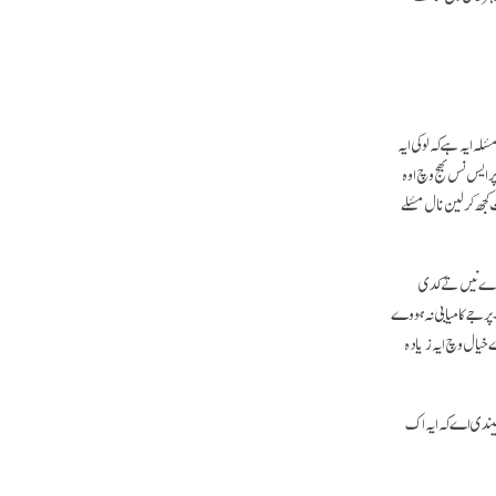
ہ ایہ ہے کہ لوکی ایہ
ر ایس نس بھج وچ اوہ
کجھ کر لین نال مسٔلے
وندے نیں تے کدی
ر جے کامیابی نہ ہووے
 خیال وچ ایہ زیادہ
لیندی اے کہ ایہ اک