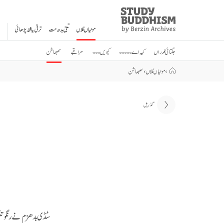
Study
Clos
Buddhism
موٹیاں گلاں
تبتی بدھ مت
ترقی یافتہ پڑھائی
Home
جگتائی قدراں
کیہ اے ۔۔۔۔۔
کیویں ۔۔۔
مراقبے
سمبھاشن
›
موٹیاں گلاں
›
سمبھاشن
گذریل
سٹڈی بدھزم نے رنگو ت