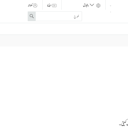
ویڈیو
کھاتہ
Enter
Search
search
term
 کیتی۔