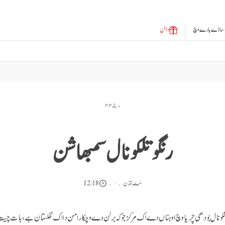
ساڈے بارے وچ
دانن
وشے ۳ / ۳
رنگو تلکو نال سمبھاشن
مَیٹ لِنڈن
12:18
لکو نال بودھی چریا وچ اوہناں دے اک مرکز جوکہ برلن دے وچکار امن دا اک نخلستان ہے، بات چیت