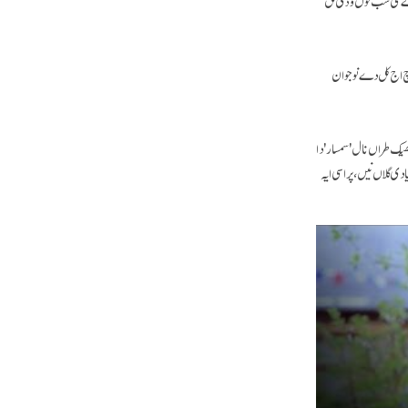
وچ اج کل دے نوجوان
یک طراں نال 'سمسار' دا
ی گلاں نیں، پر اسی ایہ