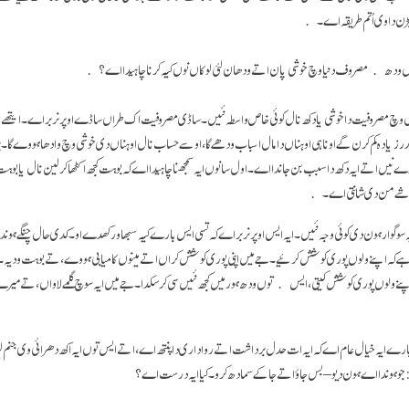
نبڑن دا وی اُتم طریقہ اے۔
وں ودھ مصروف دنیا وچ خوشی پان اتے ودھان لئی لوکاں نوں کیہ کرنا چاہیدا اے؟
وچ مصروفیت دا خوشی یا دکھ نال کوئی خاص واسطہ نئیں۔ ساڈی مصروفیت اک طراں ساڈے اوپر نربر اے۔ ایتھے مسٔل
 زیادہ کم کرن گے اونا ہی اوہناں دا مال اسباب ودھے گا، اوسے حساب نال اوہناں دی خوشی وچ وادھا ہووے گا۔ پ
 نیں اتے ایہ دکھ دا سبب بن جاندا اے۔ اول سانوں ایہ سمجھنا چاہیدا اے کہ بوہت کجھ اکٹھا کر لین نال یا بوہت 
ل شے من دی شانتی اے۔
سوگوار ہون دی کوئی وجہ نئیں۔ ایہ ایس اوپر نربر اے کہ تسی ایس بارے کیہ سبھاو رکھدے او۔ کدی حال چنگے ہ
ے کہ اپنے ولوں پوری کوشش کرئیے۔ جے میں اپنی پوری کوشش کراں اتے مینوں کامیابی ہووے، تے بوہت ودیہ۔ پ
 ولوں پوری کوشش کیتی، ایس توں ودھ ہور میں کجھ نئیں سی کر سکدا۔ جے میں ایہ سوچ گلمے لاواں، تے میرے
رے ایہ خیال عام اے کہ ایہ ات حدل برداشت اتے رواداری دا پنتھ اے، اتے ایس توں ایہ اکھ دھرائی وی جنم 
و ہوندا اے ہون دیو – بس جاؤ اتے جا کے سمادھ کرو۔ کیا ایہ درست اے؟