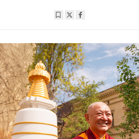
Bookmark
Share
on
facebook