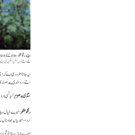
ویڈیو: رنگو تلکو – «اجوکے نوجو
نکے وشے نوں سنن/تکن لئی ویڈیو س
ایہ جاننا ضروری اے کہ اج
اتے درد مندی پیدا ہوندی
سٹڈی بدھزم
: کیا تسی ہ
رنگو تلکو
: میرے خیال وچ م
کردا – میریاں بھاوناں ن
میرے خیال وچ خوشی دا م