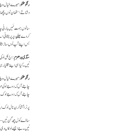
رنگو تلکو
: میرے خیال وچ ا
دشا تے استھان نوں پچھانن
سانوں ہمت نئیں ہارنی چاہی
کردے چلئیے، پر پریشانی 
بس اپنے آپ نوں ساڑ بیٹ
سٹڈی بدھزم
: اج کل لوک
نیں۔ کیا اسی اینے مختیار
رنگو تلکو
: میرے خیال وچ اس
چاہنے آں کہ دوجے لوکی م
چاہنے آں کہ دوجے لو
پر نرا آشا کرن نال لوک
ساڈے کول چھ گن نیں –اُ
نیں۔ جے اجیہے لوکاں دی 