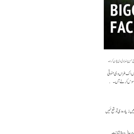
ی من پسند بولی دی چون کرو۔
توں اک طراں دی منوتی
مندی محسوس کرنے آں۔
یں زیادہ دی توقع نئیں
 ہر حال وچ شانت