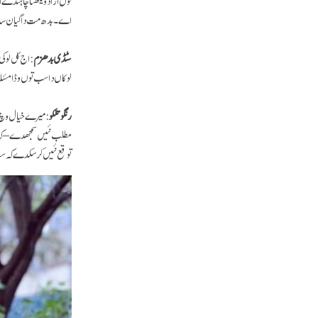
اے۔ بدھ مت دا گیان سا
سٹڈی بدھزم
: اج کل لوک
لوکاں دا سب توں وڈا مسٔ
رنگو تلکو
: میرے خیال وچ ا
مطلب نئیں سمجھدے – کہ ای
توقع نئیں کر سکدے کہ 