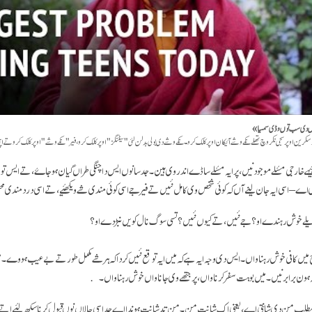
اناں دی سب توں وڈی سمسیا»
کرین اوپر سجی نکر وچ تھلے نکے وشے آئیکان اوپر کلک کرو۔ نکے وشے دی بولی بدلن لئی "سیٹنگز" اوپر کلک کرو، فیر "نکے وشے" اوپر کلک کرو تے اپن
یہے خارجی مسٔلے موجود نیں، پر ایہ مسٔلے ساڈے اندر وی ہین۔ جد سانوں ایس دا چنگی طراں گیان ہو جاۓ، تے ایس 
 اے – اسی ایہ جان لینے آں کہ کوئی شخص وی کامل نئیں تے فیر جے اسی کوئی مندی شے ویکھئیے، تے اسی درد 
ر ویلے خوش رہندے او؟ جے نئیں، تے کیوں نئیں؟ تسی سوگ نال کویں نبڑدے او ؟
یں کافی خوش رہنا واں۔ ایس دی وجہ ایہ ہے کہ میں ایہ توقع نئیں کردا کہ ہر شے مکمل طور تے بےعیب ہووے۔ م
ہ ہون برابر نیں۔ میں بوہت سفر کرنا واں، پر جتھے وی جانا واں خوش رہنا واں۔
طلب من دی شانتی اے، یعنی اک شانت من۔ من تد شانت ہوندا اے جد اسی حالاں نوں قبول کرنا سکھ لئیے اتے