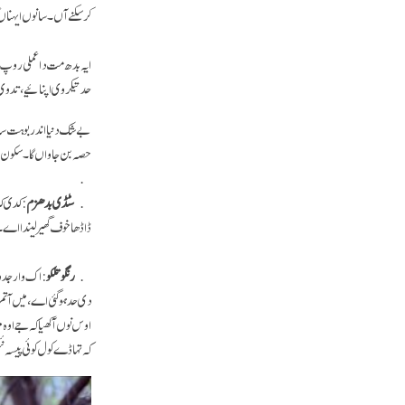
کر سکنے آں۔ سانوں ایہناں 
ایہ بدھ مت داعملی روپ اے
حد تیکر وی اپنائیے، تد
بےشک دنیا اندر بوہت سا
حصہ بن جاواں گا۔ سکون ا
سٹڈی بدھزم
: کدی ک
ڈاڈھا خوف گھیر لیندا اے۔
رنگو تلکو
: اک وار جدو
دی حد ہو گئی اے، میں آتم ہ
اوس نوں آکھیا کہ جے اوہ 
کہ تہاڈے کول کوئی پیسہ