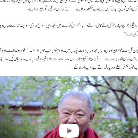
نوں ایس نوں پراپت کرن دے ول سکھلاندا اے اتے سانوں اوتھے تیکر اپڑاندا اے۔
ی، اچیچ نوجوان طبقہ، خوش اتے کامل ہونے دا دباو محسوس کردے نیں، بھاویں اوہ انج نہ وی ہوون۔ تہاڈے خیال 
لہ کیہ اے؟
ج کل دے نوجوان لوکاں دیاں بھاوناں بوہت اُچیاں نیں۔اوہ مینوں سب توں وڈا مسٔلہ معلوم ہوندا اے۔ اوہ ٹھ
س جہان اندر بوہت سارا دکھ، پِیڑ، بھَیڑ، کمزوریاں، جہالت، ات واد وغیرہ وغیرہ پائیاں جاندیاں نیں۔ ایہ بنیاد
سب لوکی ہمیش بھلے، دریا دل اتے بےعیب ہون گے۔