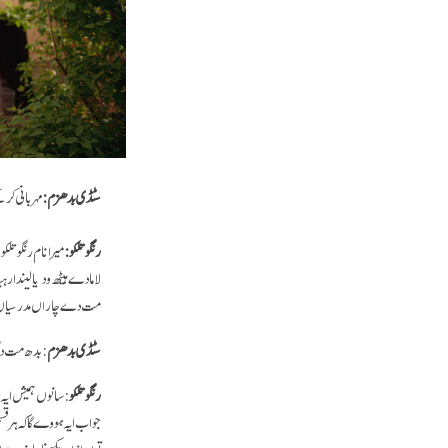
سٹڈی بدھزم:
مہربانی کر ک
رنگو تلکو:
میرا نام رنگو ت
لاما دے ہیٹھ ودیا لیندا ر
مت دے چاراں مدرسیاں ک
سٹڈی بدھزم
: بدھ مت د
رنگو تلکو
: سانوں ہمیش ایہ
جواب ایہ ہووے گا کہ ہر 
توں ازاد ویکھنا چاہندے 