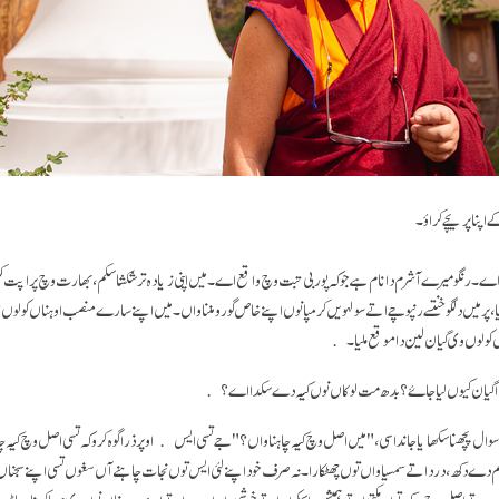
ے اپنا پریچے کراؤ۔
لکو اے۔ رنگو میرے آشرم دا نام ہے جو کہ پوربی تبت وچ واقع اے۔ میں اپنی زیادہ تر شکشا سکم، بھارت وچ پراپت ک
ہیا، پر میں دلگو خنتسے رنپوچے اتے سولہویں کرمپا نوں اپنے خاص گورو مننا واں۔ میں اپنے سارے منصب اوہناں کولوں ہی 
ولوں وی گیان لین دا موقع ملیا۔
ا گیان کیوں لیا جاۓ؟ بدھ مت لوکاں نوں کیہ دے سکدا اے؟
 سوال پچھنا سکھایا جاندا سی،"میں اصل وچ کیہ چاہنا واں؟" جے تسی ایس اوپر ذرا گوہ کرو کہ تسی اصل وچ کیہ 
قسم دے دکھ، درد اتےسمسیاواں توں چھٹکارا۔ نہ صرف خود اپنے لئی ایس توں نجات چاہنے آں سغوں تسی اپنے سجناں
او۔ تے اصل وچ، دکھ توں مکتی اتے ہمیش دا سکون اتے خوشی دا پراپت، اتے ایہ ہور سبناں نوں وی مہیا کرنا، سا