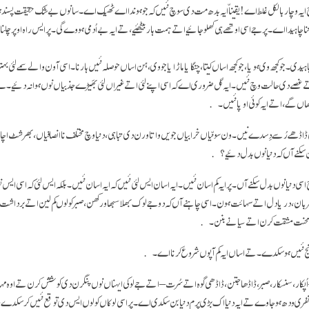
یہ وچار بالکل غلط اے! یقیناّ ایہ بدھ مت دی سوچ نئیں کہ جو ہوندا اے ٹھیک اے۔ سانوں بےشک حقیقت پسند ہون
ا چاہیدا اے۔ پر جے اسی اوتھے ہی کھلو جائیے اتے ہمت ہار بیٹھئیے، تے ایہ بےاُدمی ہووے گی۔ پر ایس راہ اوپر چلن
دی۔ جو کجھ وی ہویا، جو کجھ اساں کیتا، چنگا یا ماڑا یا جو وی، ہن اساں حوصلہ نئیں ہارنا۔ اسی آون والے سمے لئی بہت
اتے غصے دی حالت وچ نئیں۔ ایہ گل ضروری اے کہ اسی اپنے لئی اتے غیراں لئی بھَیڑے جذبیاں نوں ہوا نہ دئیے۔ 
ھاں گے، اتے ایہ کوئی اوپا نئیں۔
ی ڈاڈھے رُسے دِسدے نیں۔ ون سونّیاں خرابیاں جویں واتا ورن دی تباہی، دنیا وچ مختلف نا انصافیاں، بھرشٹ اچا
 بن سکنے آں کہ دنیا نوں بدل دئیے؟
ی دنیا نوں بدل سکنے آں۔ پر ایہ کم اسان نئیں۔ ایہ اسان ایس لئی نئیں کہ ایہ اسان نئیں۔ بلکہ ایس لئی کہ اسی ای
ہربان، دریا دل اتے سہائت ہون۔ اسی چاہنے آں کہ دوجے لوک بھلا سبھاو رکھن، صبر کولوں کم لین اتے برداشت دا
ک محنت مشقت کرن اتے سیانے بنن۔
 انج نئیں ہو سکدے۔ تے اساں ایہ کم آپوں شروع کرنا اے۔
پکار،سنسکار ، صبر، ڈاڈھا جتن، ڈاڈھی گوہ اتےسُرت– اتے جے لوکی ایہناں نوں پنگرن دی کوشش کرن تے اوہ
نفری ودھ ہو جاوے تے ایہ دنیا اک بڑی پرم دنیا بن سکدی اے۔ پر اسی لوکاں کولوں ایس دی توقع نئیں کرسکدے، ت