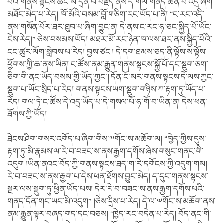
པའི་གནས་སྟངས་ཚང་མ་དྲན་པ་བརྗེད་ནས་དེ་གལ་གནད་ཆེན་པོ་འདྲ་ཞིག་
མཐོང་མེད་པ་རེད། ཁོ་མོའི་བསམ་བློ་གཅིག་རང་ཡོད་པ་ནི། “ང་རང་འདི་
ནས་གསོན་པོར་ཐར་ཐུབ་པ་ཞིག་བྱུང་ན། དེ་ནས་ང་རང་ཧ་ཅང་སྐྱིད་པོ་ཡོང་
ངེས་རེད།” ཅེས་བསམས་ཡོད། མཐར་མོ་རང་ཉེན་ཁ་ལས་ཐར་ནས་སྐྱིད་པོའི་
ངང་ཚུར་ལོག་སླེབས་པ་རེད། བྱས་ཙང་། དེ་དག་ཐམས་ཅད་ནི་ལྟོས་ས་ལྟོས་
ཕྱོགས་ཀྱི་ཆ་ནས་ཡིན། ང་ཚོས་ནམ་རྒྱུན་གནས་སྟངས་སྐྱོ་པོ་དང་སྡུག་ཅག་
ཅིག་གི་ནང་ཡོད་བསམ་གྱི་ཡོད་ཀྱང་། དོན་ངོ་མར་གནས་སྟངས་དེ་ལས་ཀྱང་
སྡུག་པ་ཡོང་སྲིད་པ་རེད། གནས་སྟངས་ཡག་སྡུག་གཉིས་ཀ་རྟག་ཏུ་ཡོད་པ་
རེད། གལ་ཏེ་ང་ཚོས་དེ་འདྲ་ཡོད་པ་དེ་གསལ་པོ་ཧ་གོ་བ་ཡིན་ན། དེས་ཕན་
ཐོགས་ཀྱི་ཡོད།
ཐེངས་ཤིག་གསར་འགོད་པ་ཞིག་གིས་༧གོང་ས་མཆོག་ལ། “ཁྱེད་ཀྱིས་དུས་
རྟག་ཏུ་མི་རྣམས་ལ་རེ་བ་བཟང་ས་ནས་རྒྱག་དགོས་ཞེས་གསུང་གནང་གི་
འདུག །ཡིན་ནའང་བོད་ཀྱི་གནས་སྟངས་ཐད་ག་རེ་དགོངས་ཀྱི་འདུག་གམ།
རེ་བ་བཟང་ས་ནས་རྒྱག་པ་དེས་ཕན་ཐོགས་བྱུང་མེད། ད་དུང་གནས་སྟངས་
སྔར་ལས་སྡུག་ཏུ་ཕྱིན་ཡོད་པས། དེར་རེ་བ་བཟང་ས་ནས་རྒྱག་དགོས་པའི་
གནད་དོན་གང་ཡང་མི་འདུག” །ཅེས་དྲིས་པ་རེད། དེ་ལ་༧གོང་ས་མཆོག་ནས་
ནམ་རྒྱུན་ལྟར་བཞད་གད་དང་བཅས། “ཁྱེད་རང་བདེན་པ་རེད། བོད་ནང་གི་