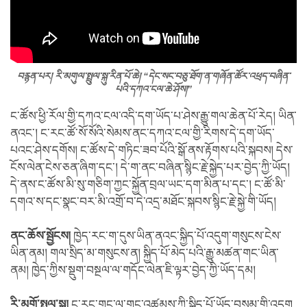
བརྙན་པར།
རི་མགུལ་སྤྲུལ་སྐུ་རིན་པོ་ཆེ།
“དེང་སང་བཅུ་ཐོག་ན་གཞོན་ཚོར་འཕྲད་བཞིན་
པའི་དཀའ་ངལ་ཆེ་ཤོས།”
ང་ཚོས་ཕྱི་རོལ་གྱི་དཀའ་ངལ་འདི་དག་ཡོད་པ་ཤེས་རྒྱུ་གལ་ཆེན་པོ་རེད། ཡིན་
ནའང་། ང་རང་ཚོ་སོ་སོའི་སེམས་ནང་དཀའ་ངལ་གྱི་རིགས་དེ་དག་ཡོད་
པའང་ཤེས་དགོས། ང་ཚོས་དེ་གཏིང་ཟབ་པོའི་སྒོ་ནས་རྟོགས་པའི་སྐབས། དེས་
ངོས་ལེན་ངེས་ཅན་ཞིག་དང་། དེ་ག་ནང་བཞིན་སྙིང་རྗེ་སྐྱེད་པར་བྱེད་ཀྱི་ཡོད།
དེ་ནས་ང་ཚོས་མི་སུ་གཅིག་ཀྱང་སྐྱོན་བྲལ་ཡང་དག་མིན་པ་དང་། ང་ཚོ་མི་
དགའ་ས་དང་སྣང་བར་མི་འགྲོ་བ་དེ་འདྲ་མཐོང་སྐབས་སྙིང་རྗེ་སྐྱེ་གི་ཡོད།
ནང་ཆོས་སྦྱོངས།
ཁྱེད་རང་ག་དུས་ཡིན་ནའང་སྐྱིད་པོ་འདུག་གསུངས་ངེས་
ཡིན་ནམ། གལ་སྲིད་མ་གསུངས་ན། སྐྱིད་པོ་མེད་པའི་རྒྱུ་མཚན་གང་ཡིན་
ནམ། ཁྱེད་ཀྱིས་སྡུག་བསྔལ་ལ་གདོང་ལེན་ཇི་ལྟར་བྱེད་ཀྱི་ཡོད་དམ།
རི་མགོ་སྤྲུལ་སྐུ།
ང་རང་གང་ལ་གང་འཚམས་ཀྱི་སྐྱིད་པོ་ཡོད་བསམ་གྱི་འདུག