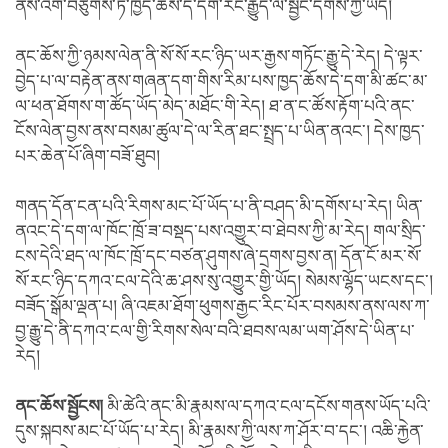
ནས་འགོ་བཙུགས་ཏེ་ཁྱད་ཆོས་དེ་དག་རང་རྒྱུད་ལ་སྦྱོང་དགོས་ཀྱི་ཡོད།
ནང་ཆོས་ཀྱི་ཉམས་ལེན་ནི་སོ་སོ་རང་ཉིད་ཡར་རྒྱས་གཏོང་རྒྱུ་དེ་རེད། དེ་ལྟར་
བྱེད་པ་ལ་བརྟེན་ནས་གཞན་དག་གིས་རིམ་པས་ཁྱད་ཆོས་དེ་དག་མི་ཚང་མ་
ལ་ཕན་ཐོགས་ག་ཚོད་ཡོད་མེད་མཐོང་གི་རེད། ཐ་ན་ང་ཚོས་རྟོག་པའི་ནང་
ངོས་ལེན་བྱས་ནས་བསམ་ཚུལ་དེ་ལ་རིན་ཐང་སྤྲད་པ་ཡིན་ནའང་། དེས་ཁྱད་
པར་ཆེན་པོ་ཞིག་བཟོ་ཐུབ།
གནད་དོན་ངན་པའི་རིགས་མང་པོ་ཡོད་པ་ནི་བཤད་མི་དགོས་པ་རེད། ཡིན་
ནའང་དེ་དག་ལ་ཁོང་ཁྲོ་ཟ་བསྡད་པས་འགྱུར་བ་ཐེབས་ཀྱི་མ་རེད། གལ་སྲིད་
ངས་དེའི་ཐད་ལ་ཁོང་ཁྲོ་དང་བཙན་ཤུགས་ཞེ་དྲགས་བྱས་ན། དོན་ངོ་མར་སོ་
སོ་རང་ཉིད་དཀའ་ངལ་དེའི་ཆ་ཤས་སུ་འགྱུར་གྱི་ཡོད། སེམས་ལྷོད་ཡངས་དང་།
བཟོད་སྒོམ་ལྡན་པ། ཞི་འཇམ་ཐོག་ཕུགས་རྒྱང་རིང་པོར་བསམས་ནས་ལས་ཀ་
བྱ་རྒྱུ་དེ་ནི་དཀའ་ངལ་གྱི་རིགས་སེལ་བའི་ཐབས་ལམ་ཡག་ཤོས་དེ་ཡིན་པ་
རེད།
ནང་ཆོས་སྦྱོངས།
མི་ཚེའི་ནང་མི་རྣམས་ལ་དཀའ་ངལ་དངོས་གནས་ཡོད་པའི་
དུས་སྐབས་མང་པོ་ཡོད་པ་རེད། མི་རྣམས་ཀྱི་ལས་ཀ་ཤོར་བ་དང་། འཆི་རྐྱེན་