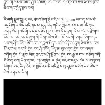
བྱུང་བ། སེམས་འཚབ་ཤུགས་ཆེན་ཡོང་གི་ཡོད། དེ་འདྲའི་གནས་སྐབས་སུ་ང་
ཚོས་གང་བྱེད་ཐུབ་བམ།
རི་མགོ་སྤྲུལ་སྐུ།
ང་རང་ཐེངས་ཤིག་བྷེལ་ཇིམ་ Belgium ཡང་ན་ས་ཆ་དེ་
འདྲ་ཞིག་ལ་ཡོད་པའི་སྐབས། བུད་མེད་གཅིག་སླེབས་ནས་ང་ལ་འདི་ལྟར་
བཤད་སོང་། “ཨོའོ། ད་ངས་བཟོད་ཐུབ་ཐབས་མི་འདུག །རེ་བ་ཚང་མ་རྫོགས་
སོང་། ང་རང་རང་ཤི་རྒྱག་གི་ཡིན།” ཞེས་ཟེར། མོ་རང་གི་དགའ་རོགས་དང་
ལས་ཀ་ཤོར་སོང་། མོ་རང་ལ་དངུལ་མེད་པས་ཤི་འདོད་འདུག་ཅེས་ཟེར། ངས་
མོ་རང་ལ། གལ་ཏེ་ཁྱེད་རང་ཤི་འདོད་ཡོད་ན། སུས་ཀྱང་ཁྱེད་རང་བཀག་
འགོག་བྱེད་མི་ཐུབ། ཡིན་ནའང་མ་ཤི་སྔོན་ལ་ཁྱེད་རང་རྒྱ་གར་ལ་གཅིག་འགྲོ་
གི་མིན་པས། ཡིན་ནའང་། “སྐུ་མཁྱེན། ད་ཁྱེད་རང་ལ་དངུལ་མེད་མ་གསུངས་
རོགས། གང་ཡིན་ཟེར་ན། ཁྱེད་རང་ཤི་བའི་རྗེས་སུ་དངུལ་དགོས་ཡག་མེད།”
ཅེས་བཤད་པ་ཡིན།