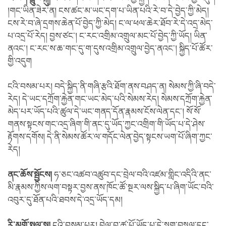
།གང་ཡིན་ཟེར་ན། ངས་ཚང་མ་ཡང་དག་པ་ཡིན་པའི་རེ་བ་དེ་བྱེད་ཀྱི་མེད།
ངས་རེ་བ་ཞེ་དྲགས་ཆེན་པོ་བྱེད་ཀྱི་མེད། ང་ལ་ཕལ་ཆེར་ཐོབ་རེ་དེ་འདྲ་མེད་
པ་འདྲ་པོ་རེད། བྱས་ཙང་། ང་རང་འགྲིམ་འགྲུལ་མང་པོ་བྱེད་ཀྱི་ཡོད། ཡིན་
ནའང་། ང་རང་ས་ཆ་གང་དུ་ག་དུས་འགྲིམ་འགྲུལ་བྱེད་ནའང་། སྐྱིད་པོ་ཚོར་
གྱི་འདུག
ངའི་བསམ་པར། བདེ་སྐྱིད་ནི་གཞི་རྩའི་ཐོག་ནས་བཤད་ན། སེམས་ཀྱི་ཞི་བདེ་
རེད། དེ་ཡང་དཀྲོག་རྐྱེན་གང་ཡང་མེད་པའི་སེམས་རེད། སེམས་དཀྲོག་རྐྱེན་
མེད་པར་ཡོད་པའི་ཚུལ་དེ་ཡང་གནད་དོན་རྣམས་ངོས་ལེན་དང་། སོ་སོ་
གནས་སྟངས་གང་འདྲ་ཞིག་གི་ནང་དུ་ཡོད་ཀྱང་འགྲིག་གི་ཡོད་པ་དེ་ཤེས་
རྟོགས་དགོས། དེ་ནི་སེམས་ཚོར་ལ་གདོང་ལེན་བྱེད་སྟངས་ཡག་པོ་ཞིག་ཀྱང་
རེད།
ནང་ཆོས་སྦྱོངས།
ཧ་ཅང་འཚབ་འཚུབ་དང་བྲེལ་བའི་འཛམ་གླིང་འདིའི་ནང་
མི་རྣམས་ཀྱིས་ལག་བསྟར་བྱས་ནས་ཁོང་ཚོ་སྔར་ལས་སྐྱིད་པ་ཞིག་ཡོང་བའི་
འབུར་དུ་ཐོན་པའི་ཐབས་དེ་འདྲ་ཡོད་དམ།
རི་མགོ་སྤྲུལ་སྐུ།
ངའི་བསམ་པར། བྲེལ་བ་ཚ་པོ་ཡོད་པ་དེ་སྡུག་བསྔལ་དང་