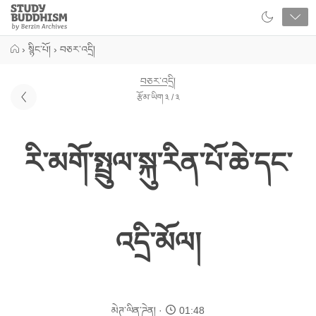
Close
Study
Buddhism
Home
›
སྙིང་པོ།
›
བཅར་འདྲི།
བཅར་འདྲི།
རྩོམ་ཡིག ༣ / ༣
རི་མགོ་སྤྲུལ་སྐུ་རིན་པོ་ཆེ་དང་
འདྲི་མོལ།
མེཊ་ལིན་ཌེན།
01:48