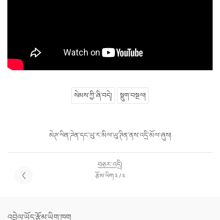
སེམས་ཀྱི་ཞི་བདེ།
སྡུག་བསྔལ།
མེཊ་ལིན་ཌེན་དང་ཡུ་ར་མིལ་ཡུ་ཊིན་ནས་འདྲི་མོལ་ཞུས།
བཅར་འདྲི།
རྩོམ་ཡིག ༣ / ༣
འབྲེལ་ཡོད་རྩོམ་ཡིག་ཁག