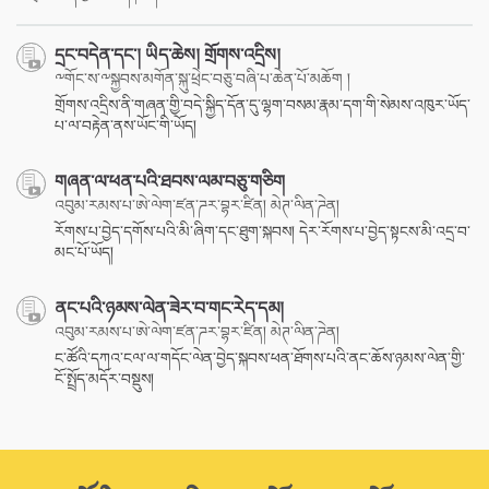
དྲང་བདེན་དང་། ཡིད་ཆེས། གྲོགས་འདྲིས།
༸གོང་ས་༸སྐྱབས་མགོན་སྐུ་ཕྲེང་བཅུ་བཞི་པ་ཆེན་པོ་མཆོག །
གྲོགས་འདྲིས་ནི་གཞན་གྱི་བདེ་སྐྱིད་དོན་དུ་ལྷག་བསམ་རྣམ་དག་གི་སེམས་འཁུར་ཡོད་
པ་ལ་བརྟེན་ནས་ཡོང་གི་ཡོད།
གཞན་ལ་ཕན་པའི་ཐབས་ལམ་བཅུ་གཅིག
འབུམ་རམས་པ་ཨེ་ལེག་ཛན་ཌར་བྷར་ཛིན། མེཊ་ལིན་ཌེན།
རོགས་པ་བྱེད་དགོས་པའི་མི་ཞིག་དང་ཐུག་སྐབས། དེར་རོགས་པ་བྱེད་སྟངས་མི་འདྲ་བ་
མང་པོ་ཡོད།
ནང་པའི་ཉམས་ལེན་ཟེར་བ་གང་རེད་དམ།
འབུམ་རམས་པ་ཨེ་ལེག་ཛན་ཌར་བྷར་ཛིན། མེཊ་ལིན་ཌེན།
ང་ཚོའི་དཀའ་ངལ་ལ་གདོང་ལེན་བྱེད་སྐབས་ཕན་ཐོགས་པའི་ནང་ཆོས་ཉམས་ལེན་གྱི་
ངོ་སྤྲོད་མདོར་བསྡུས།