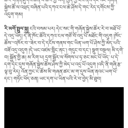
ཚོར་གནོན་ཤུགས་ཆེན་པོ་ཚོར་གྱི་ཡོད། ཁྱེད་ཀྱི་ངོས་ནས་དེང་སང་གཞོན་
སྐྱེས་ཚོ་ལ་འཕྲད་བཞིན་པའི་དཀའ་ངལ་ཆེ་ཤོས་དེ་གང་རེད་དགོངས་ཀྱི་
འདུག་གམ།
རི་མགོ་སྤྲུལ་སྐུ།
ངའི་བསམ་པར། དེང་སང་གི་གཞོན་སྐྱེས་ཚོར་རེ་བ་མཐོ་པོ་
དེ་འདྲ་ཡོད། དེ་ནི་ཁོང་ཚོའི་དཀའ་ངལ་གཙོ་བོ་འདྲ་པོ་མཐོང་གི་འདུག །ཁོང་
ཚོས་“འཁོར་བ་”ཟེར་བ་དེ་དངོས་གནས་གང་ཡིན་ཡག་པོ་ཤེས་ཀྱི་མེད་པའི་
བཟོ་འདྲ་འདུག །དེ་ཡང་འཛམ་གླིང་ནང་། གདུང་བ་དང་། སྡུག་བསྔལ། མི་དགེ་
བ། སྐྱོན་གྱི་ཆ། མ་རིག་པ། དྲག་སྦྱོར་ལ་སོགས་པ་ཧ་ཅང་མང་པོ་ཡོད་ པ་དེ་
དག་དེང་དུས་གཞོན་སྐྱེས་ཚོས་ཤེས་ཀྱི་མེད་པ་འདྲ་པོ་འདུག །འདི་ནི་གཞི་རྩ་
ལྟ་བུ་རེད། འོན་ཀྱང་ང་ཚོས་མི་གཞན་ཚང་མ་ག་དུས་ཡིན་ནའང་ཡག་པོ་
དང་། གཏོང་ཕོད་ཅན། ཡང་དག་པ་ཡིན་པའི་རེ་བ་བྱེད་མི་ཐུབ།