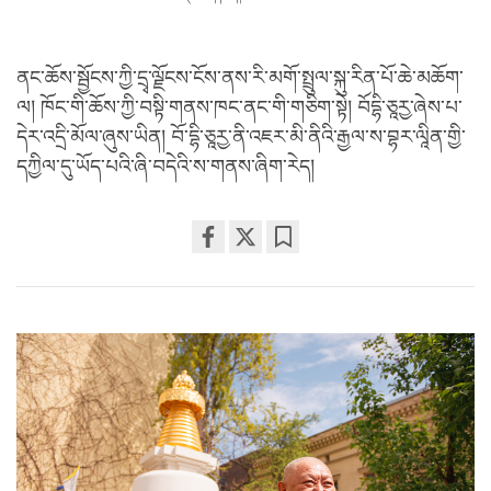
ནང་ཆོས་སྦྱོངས་ཀྱི་དྲྭ་ལྗོངས་ངོས་ནས་རི་མགོ་སྤྲུལ་སྐུ་རིན་པོ་ཆེ་མཆོག་
ལ། ཁོང་གི་ཆོས་ཀྱི་བསྟི་གནས་ཁང་ནང་གི་གཅིག་སྟེ། བོདྷི་ཅཱརྱ་ཞེས་པ་
དེར་འདྲི་མོལ་ཞུས་ཡིན། བོ་དྷི་ཅཱརྱ་ནི་འཇར་མི་ནིའི་རྒྱལ་ས་བྷར་ལཱིན་གྱི་
དཀྱིལ་དུ་ཡོད་པའི་ཞི་བདེའི་ས་གནས་ཞིག་རེད།
Share
Bookmark
on
facebook