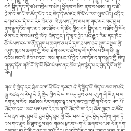
བདེ་སྐྱིད་དང་དེ་ཙམ་འབྲེལ་བ་མེད། ཕྱོགས་གཅིག་ནས་བསམས་ན། ང་ཚོ་
བྲེལ་བ་ཚ་པོ་ག་ཚོད་ཡོད་དང་མེད་དེ་ཆ་ཚང་སོ་སོ་ལ་རག་ལུས་ཡོད། འདིར་
དཀའ་ངལ་དེ་གང་རེད་ཟེར་ན། མི་རྣམས་ཀྱིས་ལས་ཀ་གང་མང་མང་བྱས་
ནས་རྒྱུ་དངོས་གང་མང་མང་ཐོབ་པ་དེ་ཚོད་ཀྱིས་བདེ་སྐྱིད་མང་བ་ཐོབ་ཀྱི་ཡོད་
ཅེས་ཡང་སེ་བསམ་གྱི་ཡོད། འོན་ཀྱང་། དེ་ལྟར་བྱེད་པའི་རྒྱུད་རིམ་ནང་ཁོང་
ཚོ་སེམས་ངལ་གནོན་ཤུགས་ཆགས་ནས་དེ་དག་ཐམས་ཅད་སྡུག་བསྔལ་གྱི་
འབྱུང་ཁུངས་ཆགས་ཀྱི་ཡོད། ཐོག་མར་ང་ཚོས་ཧ་གོ་དགོས་པ་ཞིག་ནི། རྒྱུ་
དངོས་མང་པོ་ཐོབ་པ་དང་། ལས་ཀ་མང་པོ་བྱེད་པས་དོན་དག་བསྒྲུབ་ཀྱི་མེད།
གནད་དོན་གཙོ་བོ་ནི་སོ་སོའི་སེམས་ནང་ཆོག་ཤེས་རྙེད་པར་བྱེད་དགོས་ཀྱི་
ཡོད།
གལ་ཏེ་ཁྱེད་རང་བྲེལ་བ་ཚ་པོ་ཡོད་ནའང་། དེ་ནི་སྐྱིད་པོ་མེད་པ་ཆགས་པའི་
རྒྱུ་མཚན་མ་རེད། དེ་ནི་ཁྱེད་ཀྱིས་དེ་ལ་ག་འདྲ་བྱས་ནས་འཇུག་གི་ཡིན་པ་ལ་
རག་ལུས་ཡོད། མཚམས་རེར་གནས་སྟངས་ཧ་ཅང་གྲ་འགྲིག་པོ་དང་ཡག་པོ་
ཡོང་བ་དང་། ཡང་མཚམས་རེར་ཡག་པོ་ཡོང་གི་མ་རེད། འོན་ཀྱང་། ང་ཚོའི་
ངོས་ནས་གང་ཐུབ་ཅི་ཐུབ་བྱེད་ཐུབ་ཀྱི་ཡོད་པས། དེ་ལྟར་བྱེད་དགོས། གལ་ཏེ་
ངས་གང་ཐུབ་ཅི་ཐུབ་བྱས་ནས་གནས་སྟངས་ཡག་པོ་ཆགས་པའམ། དོན་དག་