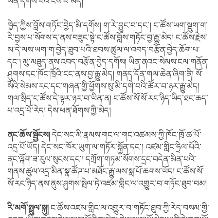
ཡིན་དགོས་པའི་ངེས་པ་མེད།
ཁྱེད་ཀྱིས་བློས་གཏོང་བྱེད་མི་དགོས། ག་རེ་བྱུང་བ་དང་། ང་ཚོས་ཡག་སྡུག་ག་
རེ་བྱས་པ་སོགས་ད་ནས་བཟུང་སྟེ་ང་ཚོས་བློས་གཏོང་བྱ་རྒྱུ་མེད། ང་ཚོས་རྗེས་
མ་དེ་ལས་ཡག་ག་བྱེད་ཐུབ་པའི་ཐབས་ཚུལ་ལ་འབད་བརྩོན་བྱེད་ཆོག་པ་
དང་། མུ་མཐུད་ནས་འབད་བརྩོན་བྱེད་དགོས། ཡིན་ནའང་སེམས་ངལ་གནོན་
ཤུགས་དང་ཁོང་ཁྲོའི་ངང་ནས་བྱ་རྒྱུ་མེད། གནད་དོན་གལ་ཆེན་ཞིག་ནི། སོ་
སོའི་སེམས་རང་དང་གཞན་གྱི་ཕྱོགས་སུ་མི་དགེ་བའི་ཚོར་བ་ཉར་རྒྱུ་མེད།
གལ་སྲིད་ང་ཚོས་དེ་ལྟར་ཉར་བ་ཡིན་ན། ང་ཚོས་སོ་སོ་རང་ཉིད་ཡིད་ཐང་ཆད་
པ་འདྲ་པོ་རེད། དེས་ཕན་ཐོགས་ཀྱི་མེད།
ནང་ཆོས་སྦྱོངས།
དེང་སང་མི་རྣམས་གང་ལ་གང་འཚམས་ཀྱི་ཁོང་ཁྲོ་ཚ་པོ་
འདྲ་པོ་ཡོད། དེང་སང་ཁོར་ཡུག་ལ་གཏོར་སྐྱོན་དང་། འཛམ་གླིང་ཧྲིལ་པོའི་
ནང་ལྐོག་ཟ་རུལ་སུངས་དང་། དཀྲོག་གཏམ་སོགས་དྲང་བདེན་མིན་པའི་
གནས་ཚུལ་འདྲ་མིན་སྣ་ཚོཌ་པ་མཐོང་རྒྱུ་ལས་སླ་པོ་ཆགས་ཡོད། ང་ཚོས་སོ་
སོ་རང་ཉིད་ནས་ནུས་ཤུགས་སྤེལ་ཏེ་འཛམ་གླིང་ལ་འགྱུར་བ་གཏོང་ཐུབ་བམ།
རི་མགོ་སྤྲུལ་སྐུ།
ང་ཚོས་འཛམ་གླིང་ལ་འགྱུར་བ་གཏོང་ཐུབ་ཀྱི་རེད་བསམ་གྱི་