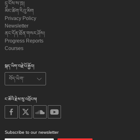
དྲྭ་ངོས་ས་ཁྲ།
མིང་ཚིག་རིའུ་མིག
Privacy Policy
Newsletter
ནང་དོན་ཐོན་གསར་ཤོས།
Progress Reports
Courses
སྐད་ཡིག་བརྗེ་པོ་རྒྱོབ།
ང་ཚོའི་རྗེས་སུ་འབྲོངས།
on
on
on
on
facebook
X
soundcloud
youtube
Subscribe to our newsletter