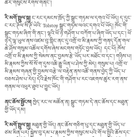
ཚོར་གསུངས་རོགས་གནང་།
རི་མགོ་སྤྲུལ་སྐུ།
ང་རང་དམངས་ཁྲོད་ཀྱི་སྒྲུང་གཏམ་ལ་དགའ་པོ་ཡོད། ད་དུང་
ང་རང་ཊོལ་སི་ཊོ་ཡེའི་ Tolstoy སྒྲུང་གཏམ་ལའང་དགའ་པོ་ཡོད། ཁོང་གི་
སྒྲུང་གཏམ་ཞིག་གི་ནང་། ལྷའི་ཕོ་ཉ་གཤོག་པ་བཀོག་པ་ཞིག་ཡོད་པ་དང་། ཕོ་
ཉ་དེ་ལྷ་ཡུལ་ནས་འཛམ་བུ་གླིང་ནང་དུ་འགྲོ་བ་མི་རྣམས་ཀྱི་གནད་དོན་གལ་
ཆེ་ཤོས་གསུམ་འཚོལ་དགོས་ཞེས་མངགས་གཏོང་བྱས་ཡོད། དང་པོ། ཁོས་
འགྲོ་བ་མི་རྣམས་ཀྱི་སེམས་ནང་བྱམས་རྩེ་ཡོད་པར་མཐོང་བ་དང་། གཉིས་པ།
མི་རྣམས་ཀྱིས་སོ་སོ་ག་དུས་འཆི་རྒྱུ་ཡིན་པ་ཤེས་ཀྱི་མེད། གསུམ་པ། འགྲོ་བ་
མི་རྣམས་གཞན་གྱི་བྱམས་བརྩེ་ལ་བརྟེན་ནས་འཚོ་གནས་བྱེད་ཀྱི་ཡོད་པ་
བཅས་ཤེས་པ་རེད། དེའི་རྗེས་ཁོང་གི་གཤོག་པ་རང་འཇགས་ཚུར་རག་ནས་
གནམ་ལ་འཕུར་ཐུབ་པ་བྱུང་ཡོད།
ནང་ཆོས་སྦྱོངས།
ཁྱེད་རང་ལ་མཚོན་ན། སྒྲུང་གཏམ་དེ་ནང་ཆོས་དང་མཐུན་
གྱི་ཡོད་དམ།
རི་མགོ་སྤྲུལ་སྐུ།
མཐུན་གྱི་ཡོད། ནང་ཆོས་གཅིག་པུ་དང་མཐུན་གྱི་ཡོད་པ་
ཙམ་མིན་པར། སྐྱེས་བུ་དམ་པ་རྣམས་ཀྱིས་གསུངས་པའི་གོ་ལ་སྤྱིའི་ཆོས་དང་