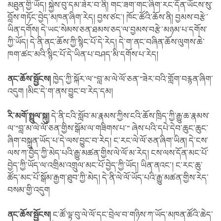
མཐུན་གྱི་ཡོད། སྐྱེས་བུ་དམ་ཟེར་བ་ནི། གང་ཟག་གང་ཞིག་རང་དོན་ཡོངས་སུ་
བློས་གཏོང་བྱེད་མཁན་ཞིག་རེད། བྱས་ཙང་། ཁོང་ཚོའི་ཆོས་ནི། བྱམས་བརྩེ་
ཡིན་དགོས། དེ་ཡང་སེམས་ཅན་ཐམས་ཅད་ལ་བྱམས་བརྩེ་མཉམ་པ་དགོས་
ཀྱི་ཡོད། དེ་ནི་ནང་ཆོས་ཀྱི་སྙིང་པོ་དེ་རེད། དེ་ག་ནང་བཞིན་ཆོས་ལུགས་ཆེ་
ཁག་ཚང་མའི་སྙིང་པོ་དེ་ཡིན་པ་བཤད་མི་དགོས་པ་རེད།
ནང་ཆོས་སྦྱོངས།
ཁྱེད་ཀྱི་སྐོར་ལ་“བླ་མ་ལེ་ལོ་ཅན་”ཟེར་བའི་གློག་བརྙན་ཞིག་
འདུག །མིང་དེ་ག་ནས་བྱུང་བ་རེད་དམ།
རི་མགོ་སྤྲུལ་སྐུ།
དེ་ནི་ངའི་སློབ་མ་རྣམས་ཀྱིས་ངའི་ཆོས་ཁྲིད་ཀྱི་རྒྱུ་ཆ་རྣམས་
ལ་“བླ་མ་ལེ་ལོ་ཅན་གྱིས་སྒོམ་ལ་གཟིགས་པ་” ཞེས་པའི་དཔེ་དེབ་ཆུང་ཆུང་
ཞིག་བསྐྲུན་ཡོད་པ་དེ་ལས་བྱུང་བ་རེད། ང་རང་ལེ་ལོ་ཅན་ཞིག་ཡིན། དེ་ངས་
ལས་ཀ་བྱེད་ཀྱི་མེད་པའི་རྒྱུ་མཚན་གྱིས་ལེ་ལོ་མ་རེད། ངས་ལས་དོན་མང་པོ་
བྱེད་ཀྱི་ཡོད་ལ་འགྲིམ་འགྲུལ་མང་པོ་བྱེད་ཀྱི་ཡོད། ཡིན་ནའང་། ང་རང་ཆུ་
ཚོད་མང་པོ་སྒོམ་རྒྱག་ཐུབ་ཀྱི་མེད། དེ་ནི་ལེ་ལོ་ཡོད་པའི་རྒྱུ་མཚན་གྱིས་རེད་
བསམ་གྱི་འདུག
ནང་ཆོས་སྦྱོངས།
ང་ཚོ་ལྟ་བུ་ལེ་ལོ་དང་བྲེལ་བ་གཉིས་ཀ་ཡོད་མཁན་ཚོའི་ཆེད་