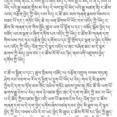
འདུག །ཡིན་ནའང་དེ་ལས་སླ་པོ་ཞིག་མེད། དེ་ལས་སླ་པོ་མེད་པ་ནི་དེ་ཁག་པོ་
ཡོད་པའི་རྒྱུ་མཚན་གྱིས་མ་རེད། དེ་ལས་སླ་པོ་མེད་པའི་རྒྱུ་མཚན་ནི། ང་ཚོས་
འབད་བརྩོན་བྱེད་ཀྱི་མེད་པས་རེད། ང་ཚོ་ཚང་མས་གཞན་རྣམས་སེམས་པ་
བཟང་པོ་དང་། གཏོང་ཕོད་ཆེ་བ། ཕན་ཐོགས་པོ་ཡོང་བར་འདོད་ཀྱི་ཡོད། ང་
ཚོས་མི་གཞན་དག་གིས་སྤྱོད་ཚུལ་ཡག་པོ་སྟོན་པ་དང་། བཟོད་སྒོམ་བྱེད་པ།
བཟོད་ཡངས་ལྡན་པ་ཞིག་དགོས་པར་འདོད་ཀྱི་ཡོད། ང་ཚོས་མི་གཞན་དག་
གིས་ལས་ཀར་ཧུར་བརྩོན་བྱེད་དགོས་པ་དང་བློ་གྲོས་དང་ལྡན་པ་བྱེད་དགོས་
པར་འདོད་ཀྱི་ཡོད། འོན་ཀྱང་དེ་ལྟར་འདོད་པ་ནང་བཞིན་ཚང་མ་དེ་ལྟར་
ཆགས་ཀྱི་མེད། བྱས་ཙང་། ང་ཚོས་སོ་སོ་རང་ཉིད་ནས་འགོ་འཛུགས་བྱེད་
དགོས་ཀྱི་ཡོད།
ང་ཚོ་ལ་སྦྱིན་པ་དང་། ཚུལ་ཁྲིམས། བཟོད་པ། བརྩོན་འགྲུས། བསམ་གཏན།
ཤེས་རབ་བཅས་ཕ་རོལ་ཏུ་ཕྱིན་པ་དྲུག་པོ་ཡོད་པ་རེད། གལ་ཏེ་མི་རྣམས་
ཀྱིས་དེ་དག་ལ་ཏོག་ཙམ་གོང་འཕེལ་གཏོང་ཐབས་བྱས་ན། ཁོང་ཚོ་མི་ཡག་པོ་
ཆགས་རྒྱུ་ངེས་པ་རེད། གལ་ཏེ་འཛམ་གླིང་ནང་དེ་དག་ག་ཚོད་ཀྱི་མང་བ་ཡོད་
པ་དེ་ཚོད་ཀྱིས་འཛམ་གླིང་འདི་ཡག་པོ་ཆགས་ངེས་རེད། འོན་ཀྱང་ང་ཚོས་
གཞན་དག་ལ་དེ་དག་བྱེད་དགོས་ཞེས་བཙན་དབང་བྱེད་མི་ཐུབ་ལ། དེ་ལྟར་
བྱེད་ཀྱི་རེད་བསམ་པའི་རེ་བ་ཡང་བྱེད་མི་ཐུབ། ང་ཚོས་སོ་སོ་རང་ཉིད་ཀྱི་རྒྱུད་