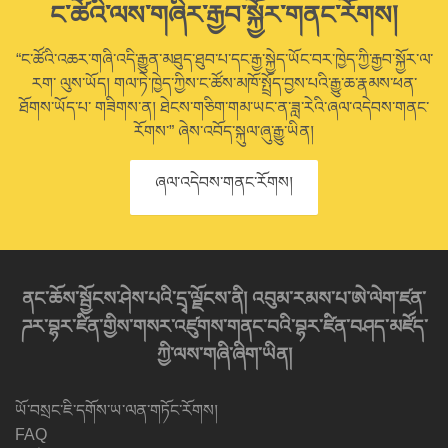
ང་ཚོའི་ལས་གཞིར་རྒྱབ་སྐྱོར་གནང་རོགས།
“ང་ཚོའི་འཆར་གཞི་འདི་རྒྱུན་མཐུད་ཐུབ་པ་དང་རྒྱ་སྐྱེད་ཡོང་བར་ཁྱེད་ཀྱི་རྒྱབ་སྐྱོར་ལ་
རག་ ལུས་ཡོད། གལ་ཏེ་ཁྱེད་ཀྱིས་ང་ཚོས་མཁོ་སྤྲོད་བྱས་པའི་རྒྱུ་ཆ་རྣམས་ཕན་
ཐོགས་ཡོད་པ་ གཟིགས་ན། ཐེངས་གཅིག་གམ་ཡང་ན་ཟླ་རེའི་ཞལ་འདེབས་གནང་
རོགས་” ཞེས་འབོད་སྐུལ་ཞུ་རྒྱུ་ཡིན།
ཞལ་འདེབས་གནང་རོགས།
ནང་ཆོས་སྦྱོངས་ཤེས་པའི་དྲྭ་ལྗོངས་ནི། འབུམ་རམས་པ་ཨེ་ལེག་ཛན་
ཌར་བྷར་ཛིན་གྱིས་གསར་འཛུགས་གནང་བའི་བྷར་ཛིན་བཤད་མཛོད་
ཀྱི་ལས་གཞི་ཞིག་ཡིན།
ཡོ་བསྲང་ཇི་དགོས་ཡ་ལན་གཏོང་རོགས།
FAQ