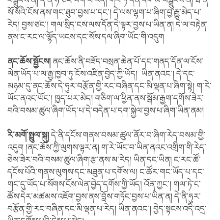
བསྒྲུབས་ན། དེ་ནི་ཧ་ཅང་ཡག་པོ་རེད། གལ་ཏེ་དོན་དག་མ་བསྒྲུབས་ན། ཐ་ན་
སོ་སོའི་ངོས་ནས་གང་ཐུབ་བྱས་པ་དང་། དེ་ལས་ལྷག་པ་ཞིག་བྱ་རྒྱུ་མེད་པ་
རེད། བྱས་ཙང་། གལ་སྲིད་ངས་ལས་དོན་དེ་ལྟར་བྱས་པ་ཡིན་ན། དེ་ལ་བརྟེན་
ནས་ང་རང་ལ་ལྷོད་ཡངས་དང་སོས་དལ་ཞིག་ཡོང་གི་འདུག
ནང་ཆོས་སྦྱོངས།
ནང་ཆོས་ནི་བཟོད་བསྲན་ཆེན་པོ་དང་གནད་དོན་ལ་ངོས་
ལེན་ཡོད་པ་ལ་རྒྱ་ཁྱབ་ཏུ་ངོས་འཛིན་བྱེད་ཀྱི་ཡོད། ཡིན་ནའང་། དེ་དང་
མཉམ་དུ་ནང་ཆོས་དེ་ཧུར་བརྩོན་གྱི་རང་བཞིན་དང་མི་ལྡན་པ་ཞིག་སྟེ། ག་རེ་
ཡོང་ནའང་ཡོང་། ཁྱད་པར་མེད། གཅིག་ལ་ཕྱིན་ནས་སྒོམ་རྒྱག་དགོས་ཟེར་
བའི་བསམ་ཚུལ་ཞིག་ཡོད་པ་དེ་བདེན་པ་དག་སྐྱེལ་བྱས་པ་ཞིག་ཡིན་ནམ།
རི་མགོ་སྤྲུལ་སྐུ།
དེ་ནི་དངོས་གནས་བསམ་ཚུལ་ནོར་བ་ཞིག་རེད་བསམ་གྱི་
འདུག །ནང་ཆོས་ཀྱི་ལུགས་ལྟར་ན། ག་རེ་ཡོང་བ་ཡིན་ནའང་འགྲིག་གི་རེད་
ཅེས་ཟེར་བའི་བསམ་ཚུལ་ཞིག་རྩ་ནས་མ་རེད། ཡིན་དང་ཡིན། ང་རང་ཚོ་
དངོས་པོའི་གནས་ལུགས་དང་མཐུན་པ་དགོས་ལ། ང་ཚོར་གང་ཡོད་པ་དང་
གང་དུ་ཡོད་པ་སོགས་ངོས་ལེན་བྱེད་དགོས་ཀྱི་ཡོད། འོན་ཀྱང་། གལ་ཏེ་ང་
ཚོས་དེར་མཚམས་འཇོག་བྱས་ནས་བློས་གཏོང་བྱས་པ་ཡིན་ན། དེ་ནི་ཧུར་
བརྩོན་གྱི་རང་བཞིན་དང་མི་ལྡན་པ་རེད། ཡིན་ནའང་། བྱེད་སྟངས་འདི་འདྲ་