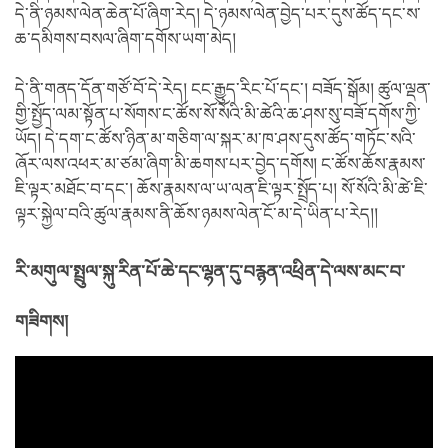
དེ་ནི་ཉམས་ལེན་ཆེན་པོ་ཞིག་རེད། དེ་ཉམས་ལེན་བྱེད་པར་དུས་ཚོད་དང་ས་
ཆ་དམིགས་བསལ་ཞིག་དགོས་ཡག་མེད།
དེ་ནི་གནད་དོན་གཙོ་བོ་དེ་རེད། ངང་རྒྱུད་རིང་པོ་དང་། བཟོད་སྒོམ། ཚུལ་ལྡན་
གྱི་སྤྱོད་ལམ་སྟོན་པ་སོགས་ང་ཚོས་སོ་སོའི་མི་ཚེའི་ཆ་ཤས་སུ་བཟོ་དགོས་ཀྱི་
ཡོད། དེ་དག་ང་ཚོས་ཉིན་མ་གཅིག་ལ་སྐར་མ་ཁ་ཤས་དུས་ཚོད་གཏོང་སའི་
ཞོར་ལས་འཕར་མ་ཙམ་ཞིག་མི་ཆགས་པར་བྱེད་དགོས། ང་ཚོས་ཆོས་རྣམས་
ཇི་ལྟར་མཐོང་བ་དང་། ཆོས་རྣམས་ལ་ཡ་ལན་ཇི་ལྟར་སྤྲོད་པ། སོ་སོའི་མི་ཚེ་ཇི་
ལྟར་སྐྱེལ་བའི་ཚུལ་རྣམས་ནི་ཆོས་ཉམས་ལེན་ངོ་མ་དེ་ཡིན་པ་རེད།།
རི་མགུལ་སྤྲུལ་སྐུ་རིན་པོ་ཆེ་དང་ལྷན་དུ་བརྙན་འཕྲིན་དེ་ལས་མང་བ་
གཟིགས།