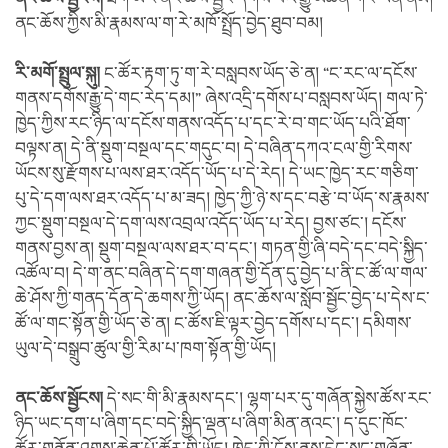
ནང་ཆོས་ཀྱིས་མི་རྣམས་ལ་ག་རེ་མཁོ་སྤྲོད་བྱེད་ཐུབ་བམ།
རི་མགོ་སྤྲུལ་སྐུ།
ང་ཚོར་རྟག་ཏུ་ག་རེ་བསླབས་ཡོད་ཅེ་ན། “ང་རང་ལ་དངོས་
གནས་དགོས་རྒྱུ་དེ་གང་རེད་དམ།” ཞེས་འདྲི་དགོས་པ་བསླབས་ཡོད། གལ་ཏེ་
ཁྱེད་ཀྱིས་རང་ཉིད་ལ་དངོས་གནས་འདོད་པ་དང་རེ་བ་གང་ཡོད་པའི་ཐོག་
བལྟས་ན། དེ་ནི་སྡུག་བསྔལ་དང་གདུང་བ། དེ་བཞིན་དཀའ་ངལ་གྱི་རིགས་
ཡོངས་སུ་རྫོགས་པ་ལས་ཐར་འདོད་ཡོད་པ་དེ་རེད། དེ་ཡང་ཁྱེད་རང་གཅིག་
པུ་དེ་དག་ལས་ཐར་འདོད་པ་མ་ཟད། ཁྱེད་ཀྱི་ཉེ་ས་དང་བརྩེ་བ་ཡོད་ས་རྣམས་
ཀྱང་སྡུག་བསྔལ་དེ་དག་ལས་འབྲལ་འདོད་ཡོད་པ་རེད། བྱས་ཙང་། དངོས་
གནས་བྱས་ན། སྡུག་བསྔལ་ལས་ཐར་བ་དང་། གཏན་གྱི་ཞི་བདེ་དང་བདེ་སྐྱིད་
འཚོལ་བ། དེ་ག་ནང་བཞིན་དེ་དག་གཞན་གྱི་དོན་དུ་བྱེད་པ་ནི་ང་ཚོ་ལ་གལ་
ཆེ་ཤོས་ཀྱི་གནད་དོན་དེ་ཆགས་ཀྱི་ཡོད། ནང་ཆོས་ལ་སློབ་སྦྱོང་བྱེད་པ་དེས་ང་
ཚོ་ལ་གང་སྟོན་གྱི་ཡོད་ཅེ་ན། ང་ཚོས་ཇི་ལྟར་བྱེད་དགོས་པ་དང་། དམིགས་
ཡུལ་དེ་བསྒྲུབ་ཚུལ་གྱི་རིམ་པ་ཁག་སྟོན་གྱི་ཡོད།
ནང་ཆོས་སྦྱོངས།
དེ་སང་གི་མི་རྣམས་དང་། ལྷག་པར་དུ་གཞོན་སྐྱེས་ཚོས་རང་
ཉིད་ཡང་དག་པ་ཞིག་དང་བདེ་སྐྱིད་ལྡན་པ་ཞིག་མིན་ནའང་། ད་དུང་ཁོང་