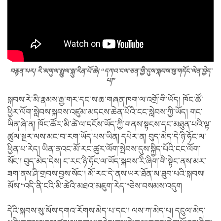
བརྙན་པར།
རི་མགུལ་སྤྲུལ་སྐུ་རིན་པོ་ཆེ།
“དཀའ་ངལ་ཅན་གྱི་དུས་སྐབས་སུ་གདོང་ལེན་བྱེད་
པ།”
སྐབས་རེ་མི་རྣམས་རྒྱ་གར་དང་ས་ཆ་གཞན་ཁག་ལ་འགྲོ་གི་ཡོད། ཁོང་ཚོ་
ཕྱིར་ལོག་སླེབས་སྐབས་འཛུམ་མདངས་ཆེན་པོའི་ངང་སླེབས་ཀྱི་ཡོད། གང་
ཡིན་ཞེ་ན། ཁོང་ཚོར་མི་ཚེ་ལ་དངོས་ཡོད་ཀྱི་གནས་སྟངས་དང་མཐུན་པའི་ལྟ་
ཚུལ་སྔར་ལས་མང་བ་རག་ཡོད་པས་ཡིན། དཔེར་ན། བུད་མེད་དེ་ཉི་ཧོང་ལ་
ཕྱིན་པ་རེད། ཡིན་ནའང་མོ་རང་ཚུར་ལོག་སྤེབས་དུས་སྐྱིད་པོའི་ངང་ལོག་
སོང་། བུད་མེད་དེས། ང་རང་ཉི་ཧོང་ལ་ཡོད་སྐབས་རི་ཞིག་གི་སྟེང་ནས་མར་
ཟག་ནས་ཤི་གྲབས་བྱས་སོང་། མོ་རང་དེ་ནས་ཡར་ཐོན་མ་ཐུབ་པའི་སྐབས།
མོས་“འདི་ནི་ངའི་མི་ཚེའི་མཐའ་མཇུག་རེད་”ཅེས་བསམས་འདུག
དེའི་སྐབས་སུ་མོས་དགའ་རོགས་མེད་པ་དང་། ལས་ཀ་མེད་པ། དངུལ་མེད་