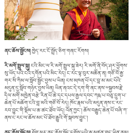
ནང་ཆོས་སྦྱོངས།
ཁྱེད་རང་ངོ་སྤྲོད་ཅིག་གནང་རོགས།
རི་མགོ་སྤྲུལ་སྐུ།
ངའི་མིང་ལ་རི་མགོ་སྤྲུལ་སྐུ་ཟེར། རི་མགོ་ནི་བོད་ཤར་ཕྱོགས་
སུ་ཡོད་པའི་ངའི་དགོན་པའི་མིང་རེད། ང་རང་ལྟ་བུར་མཚོན་ན། གཙོ་བོ་རྒྱ་
གར་སི་ཀིམ་ལ་སློབ་སྦྱོང་བྱས་པ་ཡིན། ངས་མཁན་པོ་དང་བླ་མ་མང་པོའི་
མདུན་དུ་སློབ་གཉེར་བྱས་ཡིན། ཡིན་ནའང་དེ་དག་གི་ནང་ནས་༧སྐྱབས་རྗེ་
དིལ་མགོ་མཁྱེན་བརྩེ་རིན་པོ་ཆེ་དང་དཔལ་རྒྱལ་དབང་ཀརྨ་པ་བཅུ་དྲུག་པ་
ཆེན་པོ་མཆོག་ངའི་བླ་མའི་གཙོ་བོ་རེད། ཁོང་རྣམ་པའི་མདུན་ནས་ང་རང་
རབ་བྱུང་གི་སྡོམ་པ་ཆ་ཚང་ཐོབ་ཡོད། འོན་ཀྱང་། ཆོས་བརྒྱུད་ཆེན་པོ་བཞི་ཀ་
ནས་ང་རང་ལ་ཆོས་མང་པོ་ཐོབ་རྒྱུའི་གོ་སྐབས་བྱུང་།
ནང་ཆོས་སྦྱོངས།
ཐོག་མར་ནང་ཆོས་སྦྱོང་དགོས་པའི་རྒྱུ་མཚན་གང་ཡིན་ནམ།