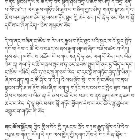
གནས་སྟངས་དེ་ཕལ་ཆེར་ད་བར་སྡུག་ཤོས་འདྲ་པོ་ཆགས་ཡོད། དེ་འདྲ་ཡིན་
པ་སོང་ཙང་། ཡར་རྒྱས་གཏོང་མི་ཐུབ་པ་གཅིག་ཀྱང་མེད། གནས་སྟངས་དེ་ང་
ཚོས་ཡར་རྒྱས་གཅིག་པུ་ལས་གཏོང་ཐུབ་ཀྱི་མེད་ཙང་། དེ་ནི་ཧ་ཅང་སེམས་སྐྱོ་
དགོས་པ་ཞིག་རེད།” ཅེས་གསུངས་ཡོད།
དེ་ག་ནང་བཞིན་ང་ཚོས་ག་རེ་ཡར་རྒྱས་གཏོང་ཐུབ་པའི་སྒང་ལ་དོ་སྣང་སྤྲོད་
དགོས། དེས་ང་ཚོ་རེ་བ་བཟང་ས་ནས་རྒྱག་མཁན་ཞིག་བཟོས་ཚར་བ་རེད།
བྱས་ཙང་། ༧གོང་ས་མཆོག་གི་བཀའ་ལན་དེ་ཧ་ཅང་ཡག་པོ་རེད། གང་ཡིན་
ཟེར་ན། གལ་ཏེ་ང་ཚོ་གནས་སྟངས་ཧ་ཅང་ཐབས་སྡུག་གི་ནང་དུ་ཡོད་པ་དང་།
ང་ཚོས། “ཨོའོ། འདི་ཧ་ཅང་སྡུག་ཅག་རེད། ང་རང་བློས་གཏོང་བྱེད་ཀྱི་ཡིན།”
ཞེས་བཤད་ན། ང་ཚོ་ཤོར་བ་རེད། དེ་ལས་ལྡོག་སྟེ། གལ་ཏེ་ང་ཚོས། “གནས་
སྟངས་འདི་ཐ་ན་ཏོག་ཙམ་ཞིག་ཡག་ཏུ་གཏོང་བར་ངས་གང་བྱེད་ཐུབ་བམ།”
ཞེས་བསམས་པ་ཡིན་ན། དེ་ནས་ང་ཚོ་རེ་བ་བཟང་ས་ནས་རྒྱག་མཁན་ཆགས་
ཚར་བ་རེད། དེ་ལྟ་བུའི་བསམ་བློ་གཏོང་ཕྱོགས་དེས་ང་རང་ཚོའི་ལྟ་ཚུལ་ལ་
འགྱུར་བ་གཏོང་གི་ཡོད།
ནང་ཆོས་སྦྱོངས།
ཁྱེད་ཀྱིས་བོད་ཀྱི་དམངས་ཁྲོད་གཏམ་རྒྱུད་སྐོར་དཔེ་དེབ་
བརྩམས་གནང་ཡོད། དེ་དག་ལས་ཁྱེད་ཀྱི་དགའ་ཤོས་དེ་གང་ཡིན་སྐོར་ང་