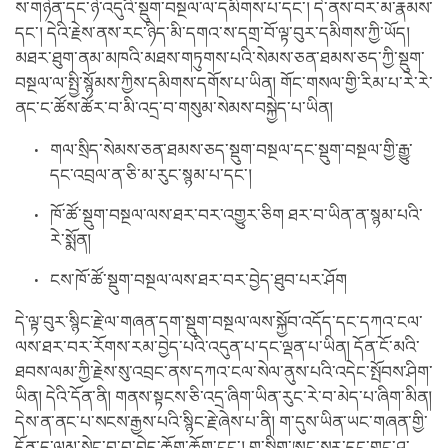
ས་གཉེན་དང་ཉེ་འདུའི་སྡུག་བསྔལ་ལ་དམིགས་པ་དང་། དེ་ནས་བར་མ་རྣམས་
དང་། དེའི་རྗེས་ནས་རང་ཉིད་མི་དགའ་ས་དགྲ་བོ་ལྟ་བུར་དམིགས་ཀྱི་ཡོད།
མཐར་ཐུག་ནམ་མཁའི་མཐས་གཏུགས་པའི་སེམས་ཅན་ཐམས་ཅད་ཀྱི་སྡུག་
བསྔལ་ལ་སྤྱི་སྙོམས་ཀྱིས་དམིགས་དགོས་པ་ཡིན། གོང་གསལ་གྱི་རིམ་པ་རེ་རེ་
ནང་ང་ཚོས་ཚོར་བ་མི་འདྲ་བ་གསུམ་སེམས་བསྐྱེད་པ་ཡིན།
གལ་སྲིད་སེམས་ཅན་ཐམས་ཅད་སྡུག་བསྔལ་དང་སྡུག་བསྔལ་གྱི་རྒྱུ་
དང་འབྲལ་ན་ཅི་མ་རུང་སྙམ་པ་དང་།
ཁོ་ཚོ་སྡུག་བསྔལ་ལས་ཐར་བར་འགྱུར་ཅིག ཐར་བ་ཡིན་ན་སྙམ་པའི་
རེ་སྨོན།
ངས་ཁོ་ཚོ་སྡུག་བསྔལ་ལས་ཐར་བར་བྱེད་ཐུབ་པར་ཤོག
དེ་ལྟ་བུར་སྙིང་རྗེ་ལ་གཞན་དག་སྡུག་བསྔལ་ལས་སྐྱོབ་འདོད་དང་དཀའ་ངལ་
ལས་ཐར་བར་རོགས་རམ་བྱེད་པའི་འདུན་པ་དང་ལྡན་པ་ཡིན། དོན་ངོ་མའི་
ཐབས་ལམ་ཀྱི་རྗེས་སུ་འབྲང་ནས་དཀའ་ངལ་སེལ་ནུས་པའི་འདེང་སྤོབས་ཤིག་
ཡིན། དེའི་དོན་ནི། གནས་སྟངས་ཅི་འདྲ་ཞིག་ཡིན་རུང་རེ་བ་མེད་པ་ཞིག་མིན།
དེས་ན་ནང་པ་སངས་རྒྱས་པའི་སྙིང་རྗེ་ཞེས་པ་ནི། ག་དུས་ཡིན་ཡང་གཞན་གྱི་
དོན་དུ་ལམ་སེང་བྱ་བ་བྱེད་ཆོག་ཆོག་ངང་། གྲ་སྒྲིག་ཨང་སར་དང་གྲུང་ཤ་