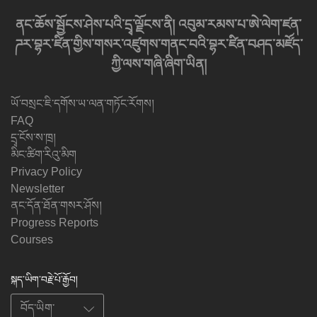
ནང་ཆོས་སྦྱོངས་ཤེས་པའི་དྲྭ་ལྗོངས་ནི། འབུམ་རམས་པ་ཨེ་ལེག་ཛན་
ཌར་བྷར་ཛིན་གྱིས་གསར་འཛུགས་གནང་བའི་བྷར་ཛིན་བཤད་མཛོད་
ཀྱི་ལས་གཞི་ཞིག་ཡིན།
ཡོ་བསྲང་ཇི་དགོས་ཡ་ལན་གཏོང་རོགས།
FAQ
དྲྭ་ངོས་ས་ཁྲ།
མིང་ཚིག་རིའུ་མིག
Privacy Policy
Newsletter
ནང་དོན་ཐོན་གསར་ཤོས།
Progress Reports
Courses
སྐད་ཡིག་བརྗེ་པོ་རྒྱོབ།