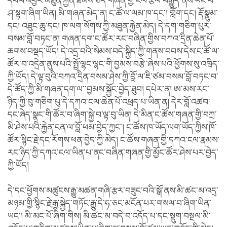
དཔལ་འབྱོར་མཐུན་རྐྱེན་ཐམས་ཅད་གཞན་གྱི་ངལ་རྩོལ་བརྒྱུད་ནས་ཡོང་བ་
ཤ་སྟག་ཞིག་ཡིན། མི་གཞན་མེད་ན། ང་ཚོ་ལ་ལམ་ཁ་དང་། གློག་དང། རྡོ་སྣུམ་
དང། འཐུང་ཆུ་དང། ཁ་ལག་སོགས་ཀྱི་མཐུན་རྐྱེན་མེད། དེ་དག་གཅིག་པུར་
བསམ་བློ་བཏང་ན། གཞན་དག་ང་ཚོར་རང་བཞིན་གྱིས་བཀའ་དྲིན་ཆེན་པོ་
ཆགས་བསྡད་ཡོད། དེ་འདྲ་བའི་སེམས་བདེ་སྐྱིད་ཀྱི་གནས་བབས་དེས་ང་ཚོ་ལ་
ཚོར་བ་འདྲེན་ནུས་པའི་སྤྲོ་ལྷང་ལྷང་གི་བྱམས་བརྩེ་ཞེས་པའི་ཕྱོགས་སུ་འཁྲིད་
ཀྱི་ཡོད། དེ་ལྟ་བུའི་བཀའ་དྲིན་བསམ་ཤེས་ཀྱི་བློ་ལ་ཇི་ཙམ་བསམ་བློ་བཏང་བ་
དེ་ཚོད་ཀྱི་མི་གཞན་དག་ལ་་བྱམས་སྐྱོང་བྱེད་ཐུབ། དཔེར་ན། ཨ་མས་རང་
ཉིད་ཀྱི་བུ་གཅིག་པུ་དེ་དཀའ་ངལ་ཆེན་པོ་འཕྲད་པ་ཡིན་ན། དེར་བློ་འཚབ་
དང་ཞེད་སྣང་གི་ཚོར་བ་ཞིག་སྐྱེ་བ་ལྟ་བུ་ཡིན། དེ་མིན་ང་ཚོས་གཞན་གྱི་བཀྲ་
མི་ཤེས་པའི་རྐྱེན་ངན་ལ་བློ་ཕམ་བྱེད་ཀྱང་། ང་ཚོས་ཁ་ཡོད་ལག་ཡོད་ཀྱིས་ཁོ་
ཚོར་སྙིང་རྗེ་དང་རོགས་ཕན་བྱེད་ཀྱི་མེད། ང་ཚོས་གཞན་གྱི་དཀའ་ངལ་རྣམས་
རང་ཉིད་ཀྱི་དཀའ་ངལ་ཡིན་པ་ནང་བཞིན་གཞན་གྱི་མྱོང་ཚོར་ཤེས་པར་བྱེད་
ཀྱི་ཡོད།
དེ་དང་ཕྱོགས་མཚུངས་རྒྱུ་མཚན་གཞི་རྩར་བཟུང་བའི་སྒོ་ནས་མི་ཚང་མ་འདྲ་
མཉམ་གྱི་སྙིང་རྗེ་རྒྱ་སྐྱེད་གཏོང་རྒྱུ་དེ་ཧ་ཅང་མངོན་པར་གསལ་བ་ཞིག་ཡིན་
ཡང་། མི་མང་པོ་ཞིག་གིས། མི་ཚང་མ་བདེ་བ་འདོད་པ་དང་སྡུག་བསྔལ་མི་