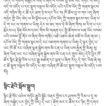
འདོད་པ་གཅིག་མཚུངས་ཡིན་པ་ཞིག་ལ་བསམ་བློ་ཙམ་ཡང་གཏོང་གི་མེད།
བདེ་བ་འདོད་པ་དང་སྡུག་བསྔལ་མི་འདོད་པའི་དངོས་ཡོད་ཀྱི་གནས་སྟངས་
འདི་གཉིས་ནི། ང་ཚོ་དང་ཐག་ཉེ་ས་དང་རིང་ས། ཁོ་ཚོས་བྱ་བ་གང་འདྲ་ཞིག་
གཉེར་གྱི་ཡོད་མེད་ལ་མི་ལྟོས་པར། དངོས་ཡོད་ཀྱི་གནས་སྟངས་གང་ཡིན་པ་
དེ་ག་རང་ལ་གནས་པ་ཡིན། དེར་མ་ཟད་གལ་ཏེ་མི་ཞིག་གིས། མ་རིག་པ་དང་
རྨོངས་པ། ཉོན་མོངས་དབང་གིས་མི་གཞན་དང་སྤྱི་ཚོགས་ལ་ཕན་ཡོང་བསམ་
པའི་བསམ་བློ་ནོར་བ་ཞིག་གིས་གནོད་འཚེ་འཚབ་ཆེན་བཟོ་བ་ཡིན་ནའང་།
དངོས་ཡོད་ཀྱི་གནས་སྟངས་དེ་རང་འཇགས་གནས་པ་ཡིན། དེ་ལྟར་བྱེད་པ་
ཡང་ཁོ་ཚོ་རང་བཞིན་ལྷན་སྐྱེས་ནས་མི་ངན་པ་ཡིན་པས་རྐྱེན་གྱི་མིན། སུ་
ཞིག་ཡིན་ཡང་རང་བཞིན་ལྷན་སྐྱེས་ནས་མི་ངན་པར་གྲུབ་མེད། དེའི་ཕྱིར་ཁོ་
ཚོར་སྙིང་རྗེ་སྐྱེ་འོས་པ་དང་རྒྱུ་མཚན་དང་ལྡན་པ་ཞིག་རེད། དེ་གང་ཡིན་ཞེ་ན།
ང་ཚོ་སྡུག་བསྔལ་མི་འདོད་པ་ནང་བཞིན་ཁོ་ཚོའང་སྡུག་བསྔལ་མི་འདོད་པས་
སོ།།
སྙིང་རྗེའི་སྒོམ་སྒྲུབ།
སྙིང་རྗེ་གོང་འཕེལ་གཏོང་རྒྱུའི་སྦྱོང་བརྡར་གྱིས་ངར་ཤུགས་ཀྱི་རིམ་པ་དུ་མ་
ཞིག་བསྐྱེད་པར་བྱེད་ཀྱི་ཡོད། དེ་ཡང་། ཐོག་མར་ང་ཚོས་རང་ཉིད་ཀྱི་དགའ་