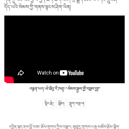
དོད་པའི་སེམས་ཀྱི་གནས་སྟངས་ཤིག་ཡིན།
བརྙན་པར། མེ་ཐིའུ་རི་ཁརྡ། “སེམས་སྐུལ་གྱི་བསླབ་བྱ།”
སྙིང་རྗེ།
སྒོམ།
སྡུག་བསྔལ།
དབྱིན་སྐད་ནས་བློ་བཟང་ཆོས་གྲགས་ཀྱིས་བསྒྱུར། ཨཱཙཱརྱ་གྲགས་པ་རྒྱ་མཚོས་རྩོམ་སྒྲིག་