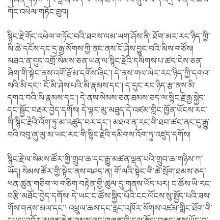
གོང་འཕེལ་གཏོང་ཐུབ།
སྙིང་རྗེ་གོང་འཕེལ་གཏོང་བའི་ཐབས་ལམ་ཡག་ཤོས་ནི། ཐོག་མར་རང་ཉིད་ཀྱི་
མི་ཚེ་དངོས་དང་དྲ་རྒྱ་སོགས་ཀྱི་ནང་ནས་ངོ་ཤེས་བྱུང་བའི་མིས་གཙོས།
མཐའ་ན་དུད་འགྲོ་སེམས་ཅན་ཡན་ལ་སྙིང་རྗེའི་དམིགས་པ་ཚད་ངེས་ཅན་
ཞིག་གི་སྟེང་ནས་འགོ་རྩོམ་དགོས་ཞིང་། དེ་ནས་གལ་ལེར་རང་ཉིད་ཀྱི་དགའ་
སའི་མི་དང་། ངོ་མི་ཤེས་པའི་མི་རྣམས་དང་། ད་དུང་རང་ཉིད་རྩ་ནས་མི་
དགའ་བའི་མི་རྣམས་དང་། དེ་ནས་སེམས་ཅན་ཐམས་ཅད་ལ་སྙིང་རྗེ་རྒྱ་སྐྱེད་
དང་སྦྱོང་བརྡར་བྱེད་དགོས། དེ་ལྟར་མུ་མཐུད་དེ་འཛམ་གླིང་ཁྱོན་ཡོངས་རང་
གི་སྙིང་རྗེའི་འོག་ཏུ་མ་འཚུད་བར་དང་། མཐའ་ན་རང་གི་ཐབ་ཚང་ནང་དུ་རྒྱུ་
བའི་འབུ་ཞུ་ལུ་མ་ཡང་རང་གི་སྙིང་རྗེའི་དམིགས་འོག་ཏུ་འཛུད་དགོས།
སྙིང་རྗེ་ལ་སེམས་ཚོར་གྱི་གྲུབ་ཆ་དང་རྒྱུ་མཚན་ལྡན་པའི་གྲུབ་ཆ་གཉིས་ཀ་
ཡོད། སེམས་ཚོར་གྱི་སྟེང་ནས་བཤད་ན། གོ་ལའི་སྟེང་གི་ཚེ་སྲོག་ཐམས་ཅད་
ཕན་ཚུན་གཅིག་ལ་གཅིག་བརྟེན་གྱི་ཚུལ་དུ་གནས་ཡོད་པར། ང་ཚོས་ཡི་རང་
བརྩི་མཐོང་བྱེད་དགོས། དེ་ཡང་ང་ཚོས་སྐྱིད་པོའི་ངང་ལོངས་སུ་སྤྱོད་པའི་ཟས་
གོས་གནས་མལ་དང་། འཕྲུལ་ཆས་དང་རླང་འཁོར་སོགས་འཛམ་གླིང་ཐོག་གི་