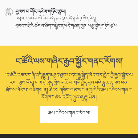
བྱམས་པ་གོང་འཕེལ་གཏོང་ཚུལ།
འབུམ་རམས་པ་ཨེ་ལེག་ཛན་ཌར་བྷར་ཛིན། མེཊ་ལིན་ཌེན།
བྱམས་བརྩེའི་ཚོར་བ་ཞིག་བསྐྱེད་ནས་དེ་གཞན་ཀུན་ལ་རྒྱ་སྐྱེད་གཏོང་ཚུལ།
ང་ཚོའི་ལས་གཞིར་རྒྱབ་སྐྱོར་གནང་རོགས།
“ང་ཚོའི་འཆར་གཞི་འདི་རྒྱུན་མཐུད་ཐུབ་པ་དང་རྒྱ་སྐྱེད་ཡོང་བར་ཁྱེད་ཀྱི་རྒྱབ་སྐྱོར་ལ་
རག་ ལུས་ཡོད། གལ་ཏེ་ཁྱེད་ཀྱིས་ང་ཚོས་མཁོ་སྤྲོད་བྱས་པའི་རྒྱུ་ཆ་རྣམས་ཕན་
ཐོགས་ཡོད་པ་ གཟིགས་ན། ཐེངས་གཅིག་གམ་ཡང་ན་ཟླ་རེའི་ཞལ་འདེབས་གནང་
རོགས་” ཞེས་འབོད་སྐུལ་ཞུ་རྒྱུ་ཡིན།
ཞལ་འདེབས་གནང་རོགས།