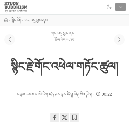
Close
Study
Buddhism
Home
›
སྙིང་པོ།
›
གང་འདྲ་བྱས་ནས་་་་
གང་འདྲ་བྱས་ནས་་་་
རྩོམ་ཡིག ༤ / ༡༡
སྙིང་རྗེ་གོང་འཕེལ་གཏོང་ཚུལ།
འབུམ་རམས་པ་ཨེ་ལེག་ཛན་ཌར་བྷར་ཛིན།
མེཊ་ལིན་ཌེན།
00:22
Share
Bookmark