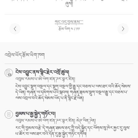
ཞུས།།
གང་འདྲ་བྱས་ནས་་་་
རྩོམ་ཡིག ༤ / ༡༡
འབྲེལ་ཡོད་རྩོམ་ཡིག་ཁག
ངེས་འབྱུང་ནས་སྙིང་རྗེར་འགྲོ་ཚུལ།
འབུམ་རམས་པ་ཨེ་ལེག་ཛན་ཌར་བྷར་ཛིན།
ངེས་འབྱུང་སྡུག་བསྔལ་དང་སྡུག་བསྔལ་གྱི་རྒྱུ་དང་བཅས་པ་ལས་ཐར་བའི་ཆོད་སེམས་
དེ་ཡིན། གཞན་ལ་དམིགས་པའི་སྐབས། གཞན་རྣམས་སྡུག་བསྔལ་རྒྱུ་དང་བཅས་པ་
ལས་འབྲལ་བའི་ཆོད་སེམས་ཡོད་པ་ནི་སྙིང་རྗེ་ཡིན།
བྱམས་པ་རྒྱ་སྐྱེད་གཏོང་བ།
འབུམ་རམས་པ་ཨེ་ལེག་ཛན་ཌར་བྷར་ཛིན། མེཊ་ལིན་ཌེན།
རང་གི་བྱམས་བརྩེ་དེ་གཞན་ཐམས་ཅད་ཀྱི་བདེ་སྐྱིད་དང་ལོགས་སུ་ཁེར་རྐྱང་དུ་ལུས་
པ་ཚོར་བ་ལས་ཐར་བའི་དོན་དུ་རྒྱ་སྐྱེད་གཏོང་དགོས།