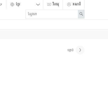
វីដេអូ
គណនី
Enter
Search
search
term
បន្ទាប់