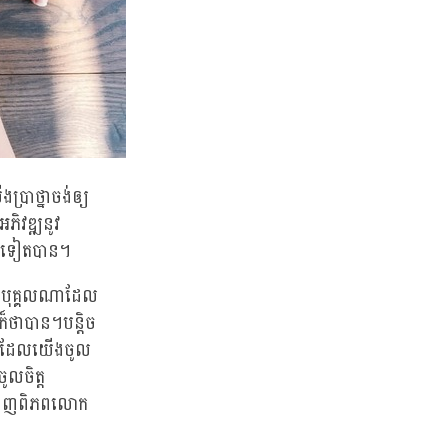
រាថ្នាចង់ឲ្យ
អភិវឌ្ឍនូវ
៏ទៃទៀតបាន។
ំពោះបុគ្គលណាដែល
៏ថាបាន។បន្តិច
អ្នកដែលយើងចូល
ូលចិត្ត
សពេញពិភពលោក