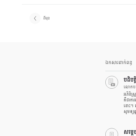
ពីមុន
ឯកសារពាក់ពន្ធ
បដិបត
លោកបណ្
អភិនិស្
គឺជាការប
នោះ។ ន
សូមឲ្យព
សម្តេច