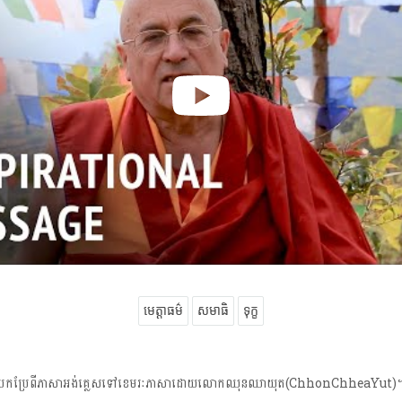
មេត្តាធម៌
សមាធិ
ទុក្ខ
បកប្រែពីភាសាអង់គ្លេសទៅខេមរៈភាសាដោយលោកឈុនឈាយុត(ChhonChheaYut)