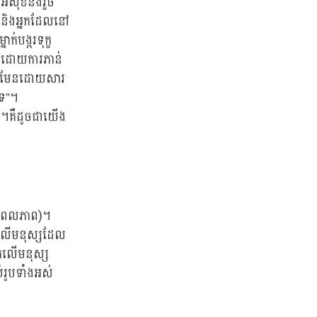
តពីអសុខនិងរួច
ើងនិងអ្នកដែលនៅ
់បង្ករទុក្ខ
ិងដោយការភាន់
មិនមែនដោយសារ
ទេ”។
េ។គឺដូចជាយើង
ប្រពលភាព)។
ោតលើមនុស្សដែល
ោតលើមនុស្ស
់រូបទាំងអស់