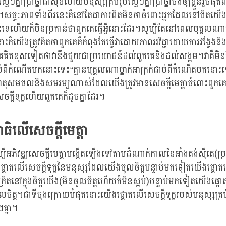
ិស្មើៗគ្នាប្រាថ្នាជាសុខហើយមនុស្សគ្រប់រូបស្មើៗគ្នាប្រាថ្នាចង់ឲ្យខ្លួនរួចផុ
ុក្ខ។សច្ចៈភាពទាំងពីរនេះគឺនៅតែជាការពិតមិនថាចំពោះអ្នកដែលនៅជិតយ
េហើយក៏មិនប្រកាន់ថាពួកគេធ្វើអ្វីនោះដែរ។សូម្បីតែនៅពេលបុគ្គលណាម្នាក
ក៏យើងត្រូវគិតថាពួកគេគឺកំពុងតែធ្វើវាដោយភាពអវិជ្ជាដោយការវង្វែងន
េគិតខុសទៀតថាវានឹងជួយជាប្រយោជន៍ដល់ពួកគេនិងដល់សង្គម។វាគឺ
ាប់ពីកំណើតមកនោះទេ៖“គ្មានបុគ្គលណាម្នាក់អាក្រក់ជាប់ពីកំណើតមកនោះ
មហេតុសមផលនិងសមរម្យណាស់ដែលយើងត្រូវមានសេចក្តីមេត្តាចំពោះពួកគ
ចក្តីទុក្ខហើយពួកគេក៏ដូចគ្នាដែរ។
ាធិលើសេចក្តីមេត្តា
ើម្បីអភិវឌ្ឍសេចក្តីមេត្តាបង្កើតឡើងទៅតាមដំណាក់កាលនៃអាំងតង់សុីតេ(
ផ្តោតលើសេចក្តីទុក្ខនៃមនុស្សដែលយើងចូលចិត្តបន្ទាប់មកទៀតយើងផ្ត
ក្រិតនៅក្នុងចិត្តយើង(មិនចូលចិត្តហើយក៏មិនស្អប់)បន្ទាប់មកទៀតយើងផ្ត
ិត្ត។ជាទីចុងក្រោយបំផុតនោះយើងផ្តោតលើសេចក្តីទុក្ខរបស់មនុស្សគ្រប
ៗគ្នា។