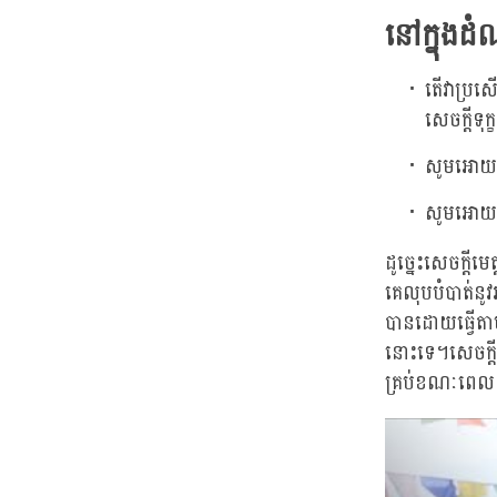
នៅក្នុងដ
តើវាប្រសើ
សេចក្តីទុ
សូមអោយពួ
សូមអោយខ
ដូច្នេះសេចក្តីម
គេលុបបំបាត់នូ
បានដោយធ្វើតា
នោះទេ។សេចក្តី
គ្រប់ខណៈពេលទា