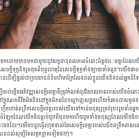
តមកដោយមានមកជាមួយនូវសក្កដានុពលភាពចំពោះចិត្តជាេមត្តាដែលយើងប្
ីសេចក្តីទុក្ខនិងរួចផុតពីបុព្វហេតុនៃសេចក្តីទុក្ខទាំងឡាយទាំងពួង។យើងអាច
នដើម្បីផ្តល់ជាប្រយោជន៍ដ៏មហិមាក្រៃលែងដល់ខ្លួនយើងនិងដល់អ្នកដ
ដើម្បីចាប់ផ្តើមអភិវឌ្ឍសេចក្តីមេត្តាគឺត្រូវកំណត់នូវវិសាលភាពរបស់យើងច
ក្នុងឆាកជីវិតពិតនិងនៅក្នុងពិភពនៃបណ្តាញសង្គមហើយក៏អាចជាសត្វផងក
រហ្វឹកហាត់ពង្រីកសេចក្តីមេត្តារបស់យើងទៅកាន់មនុស្សគ្រប់រូប៖រួមទាំង
ុគ្គលចំឡែកដែលយើងមិនធ្លាប់ជួបពីមុនមកហើយរួមទាំងមនុស្សដែលយើងមិនច
ផងដែរ។យើងបន្តរធ្វើរហូតទាល់តែសេចក្តីមេត្តារបស់យើងពង្រីកពា
បានដល់សូម្បីតែសត្វកន្លាតទៀតផង!)។