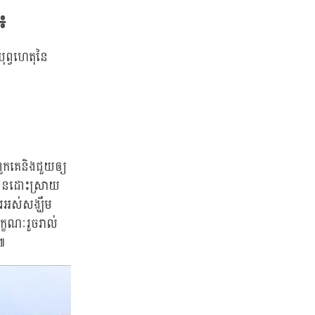
៖
ុព្វហេតុនៃ
់ពួកគេនិងជួយឲ្យ
វបានដោះស្រាយ
រអស់សង្ឃឹម
ក្ខណៈរួចរាល់
៕