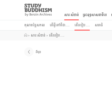
Close
Study
Buddhism
សារៈសំខាន់
ព្រះពុទ្ធសាសនាទីបេ
Home
គុណតម្លៃសកល
តើអ្វីទៅគឺជា….
តើរបៀប….
សមាធិ
›
សារៈសំខាន់
›
តើរបៀប….
ពីមុន