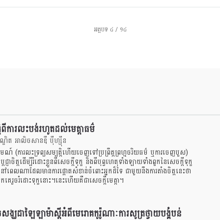
អត្ថបទ ៤ / ១៤
្តិពីការលះបង់រហូតដល់មេត្តាធម៌
ឌិត អាលិចសានឌឺ បុឺហ្សុីន
រ្កមណ៍ (ការលះទ្រព្យសម្បត្តិហើយចេញទៅប្រព្រឹត្តព្រហ្មចរិយធម៌ ឬការចេញបួស)
្តេជ្ញាចិត្តដើម្បីរំដោះខ្លួនពីសេចក្តីទុក្ខ និងពីបុព្វហេតុទាំងឡាយទាំងពួកនៃសេចក្តីទុក្ខ
ៅពេលណាដែលមានការផ្តោតសំខាន់ចំពោះអ្នកដ៏ទៃ ជាមួយនឹងការតាំងចិត្តនេះថា
ួកគេរួចរំដោះទុក្ខនោះ។នេះហើយគឺជាសេចក្តីមេត្តា។
សង្ឃដាឡៃឡាម៉ាស្តីអំពីមេរោគកូរ៉ូណាៈការសូត្រថ្វាយបង្គំបន់