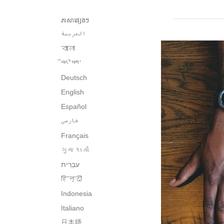
ភាសាផ្សេងៗ
العربية
বাংলা
བོད་ཡིག་
Deutsch
English
Español
فارسی
Français
ગુજરાતી
हिन्दी
Indonesia
Italiano
日本語