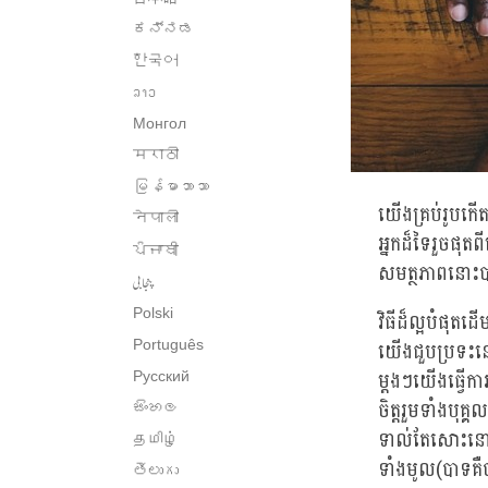
ಕನ್ನಡ
한국어
ລາວ
Монгол
मराठी
မြန်မာဘာသာ
យើងគ្រប់រូបកើ
नेपाली
អ្នកដ៏ទៃរួចផុតព
ਪੰਜਾਬੀ
សមត្ថភាពនោះបា
پنجابی
Polski
វិធីដ៏ល្អបំផុត
យើងជួបប្រទះនៅ
Português
ម្តងៗយើងធ្វើកា
Русский
ចិត្តរួមទាំងប
සිංහල
ទាល់តែសោះនោះ
தமிழ்
ទាំងមូល(បាទគឺ
తెలుగు