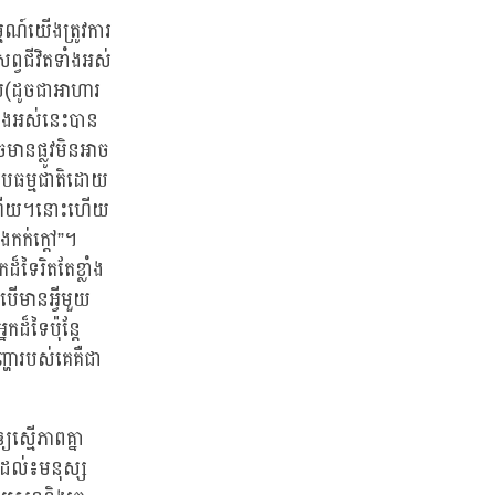
្មណ៍យើងត្រូវការ
្វជីវិតទាំងអស់
យ(ដូចជាអាហារ
ាំងអស់នេះបាន
មានផ្លូវមិនអាច
បធម្មជាតិដោយ
់ទៅហើយ។នោះហើយ
កក់ក្តៅ”។
៏ទៃរិតតែខ្លាំង
បើមានអ្វីមួយ
ដ៏ទៃប៉ុន្តែ
្ហារបស់គេគឺជា
ស្មើភាពគ្នា
ិតដល់៖មនុស្ស