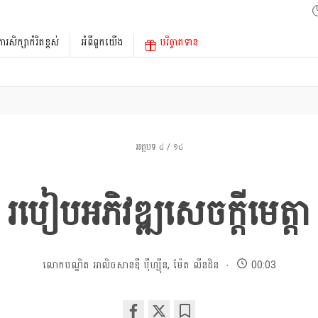
ការសិក្សាកំរិតខ្ពស់
អំពីពួកយើង
បរិច្ចាគទាន
អត្ថបទ ៤ / ១៤
របៀបអភិវឌ្ឍសេចក្តីមេត្តា
លោកបណ្ឌិត អាលិចសានឌឺ បុឺហ្សុីន
,
ម៉ែត លីនដិន
00:03