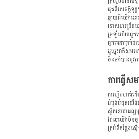
គ្រប់រូបមានសិទ្ធ
ផុតពីសេចក្តីទ
ឆ្ងាយពីយើងនោះទ
ទោសជាច្រើននោះ
ច្រឡំហើយពួកគ
ពួកគេអាក្រក់ជ
ដូច្នេះវាគឺស
មិនចង់បាននូវសេ
ការធ្វើសម
ការហ្វឹកហាត់ដ
ដំបូងបំផុតយើង
ស្ថិតនៅជាអព្យា
ដែលយើងមិនចូលច
គ្រប់ទីកន្លែងស្មើ