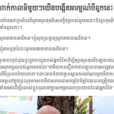
ំណាក់កាលនិមួយៗយើងបង្កើតអារម្មណ៍បីពួកនេះ
រយ៉ាងណាប្រសិនបើពួកគេរូចផុតពីសេចក្តីទុក្ខរបស់ពួកគេនោះនិងរួចផុតពីប
ក្ខទាំងពួងនោះ។
កគេមានសេរីភាព។ខ្ញុំសូមប្រាថ្នាឲ្យពួកគេមានសេរីភាព។
្ញុំអាចជួយរំដោះពួកគេអោយមានសេរីភាព។
េត្តាមានបង្កប់នូវឆន្ទះក្នុងការជួយដល់អ្នកដ៏ទៃដើម្បីឲ្យគេរួចផុតពីបញ្ហារបស
វអសុភមង្គលរបស់ពួកគេផងដែរ។វាគឺជាការជឿជាក់ថាបញ្ហានានាអាចត្រូ
មវិធីប្រាកដនិយមនានា។នោះមានន័យថាគ្មានស្ថានការណ៍ណាមួយគឺជាកា
មេត្តានៅក្នុងព្រះពុទ្ធសាសនាគឺជាសភាពជាសកម្មនៃចិត្តដែលបានត្រៀមល
ំងអស់ដើម្បីរលាស់ខ្លួនចូលទៅក្នុងសកម្មភាពជាប្រយោជន៍ដល់អ្នកដ៏ទៃ