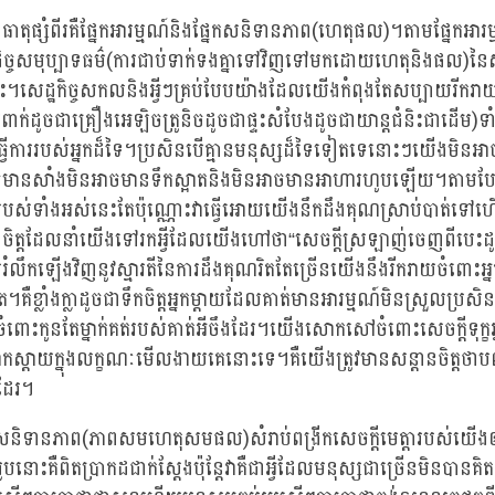
ានធាតុផ្សំពីរគឺផ្នែកអារម្មណ៍និងផ្នែកសនិទានភាព(ហេតុផល)។តាមផ្នែកអារម
ិច្ចសមុប្បាទធម៌(ការជាប់ទាក់ទងគ្នាទៅវិញទៅមកដោយហេតុនិងផល)នៃសព
។សេដ្ឋកិច្ចសកលនិងអ្វីៗគ្រប់បែបយ៉ាងដែលយើងកំពុងតែសប្បាយរីករា
ាក់ដូចជាគ្រឿងអេឡិចត្រូនិចដូចជាផ្ទះសំបែងដូចជាយាន្តជំនិះជាដើម)ទ
ងធ្វើការរបស់អ្នកដ៏ទៃ។ប្រសិនបើគ្មានមនុស្សដ៏ទៃទៀតទេនោះៗយើងមិនអាច
ាចមានសាំងមិនអាចមានទឹកស្អាតនិងមិនអាចមានអាហារហូបឡើយ។តាមបែ
ល់របស់ទាំងអស់នេះតែប៉ុណ្ណោះវាធ្វើអោយយើងនឹកដឹងគុណស្រាប់បាត
ិត្តដែលនាំយើងទៅរកអ្វីដែលយើងហៅថា“សេចក្តីស្រឡាញ់ចេញពីបេះដូង
ររំលឹកឡើងវិញនូវស្មារតីនៃការដឹងគុណរិតតែច្រើនយើងនឹងរីករាយចំពោះអ្នកដ
គឺខ្លាំងក្លាដូចជាទឹកចិត្តអ្នកម្តាយដែលគាត់មានអារម្មណ៍មិនស្រួលប្រសិន
ពោះកូនតែម្នាក់គត់របស់គាត់អីចឹងដែរ។យើងសោកសៅចំពោះសេចក្តីទុក្ខអ្នក
កស្តាយក្នុងលក្ខណៈមើលងាយគេនោះទេ។គឺយើងត្រូវមានសន្តានចិត្តថាបញ
ដែរ។
នៃសនិទានភាព(ភាពសមហេតុសមផល)សំរាប់ពង្រីកសេចក្តីមេត្តារបស់យើងឲ្យ
រូបនោះគឺពិតប្រាកដជាក់ស្តែងប៉ុន្តែវាគឺជាអ្វីដែលមនុស្សជាច្រើនមិនបានគ