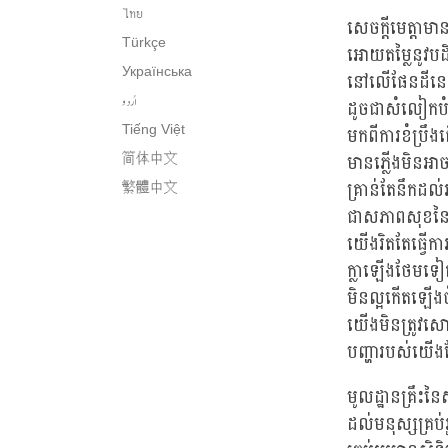
ไทย
សេចក្តីមេត្តាម
Türkçe
អោយតម្លៃនូវបដ
Українська
នៅលើផែនដីនេះ
اُردو
ដូចជាសំលៀកបំព
មកពីការខំប្រឹ
Tiếng Việt
មានភ្លើងមិនអ
简体中文
គ្រាន់តែនឹកដ
繁體中文
ជាសភាពសុខនៃច
យើងរិតតែធ្វើកា
ក្លាឡើងថែមទៀត។
មិនល្អកើតឡើងចំ
យើងមិនត្រូវសោ
បញ្ហារបស់យើង
មូលដ្ឋានគ្រឹះ
ដល់មនុស្សគ្រប់