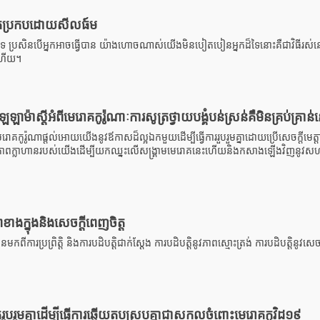
វិតប្រកបដោយសីលធ៍ម
ទៃ ប្រសិនបើអ្នកអាចធ្វើបាន យ៉ាងហោចណាស់យើងមិនបៀតបៀនអ្នកដ៏ទៃនោះគឺជាវិធីរស
តហើយ។
ឡាម៉ាស្តីអំពីមេរោគកូរ៉ូណាៈការសូត្រថ្វាយបង្គំបន់ស្រន់គឺមិនគ្រប់គ្រាន
ោគកូរ៉ូណាផ្តល់អោយយើងនូវឪកាសដ៏ល្អឯកមួយដើម្បីធ្វើការរួបរួមគ្នាដោយប្រើសេចក្តីមេត
្រើភាពក្លាហានរបស់យើងដើម្បីយកឈ្នះលើសង្គ្រាមមេរោគនេះហើយនិងកសាងឡើងវិញន
ខាងក្នុងនិងសេចក្តីពេញចិត្ត
ឺបានមកពីការប្រព្រិត្តិ​ និងការបដិបត្តិជាក់ស្តែង ការបដិបត្តិនូវភាពស្មោះត្រង់ ការបដិបត្តិនូវសេ
ួបរួមគ្នាដើម្បីធ្វើការឆ្លើយតបស្របគ្នាជាសកលចំពោះមេរោគកូវិដ១៩