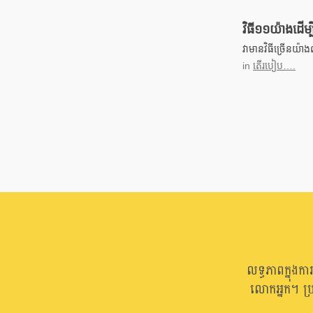
វិធី១១យ៉ាងដើម្ប
វាមានវិធីច្រើនយ៉
in
តើរបៀប….
លទ្ធភាពក្នុងក
លោកអ្នក។ ប្