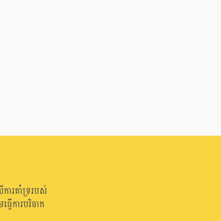
ើការគាំទ្ររបស់
្វើការបរិចាក