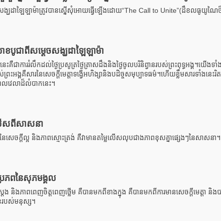
សង្ឃដាឡៃឡាម៉ាត្រូវបានស្នើសំុអោយធ្វើឡើងដោយ“The Call to Unite”(ដឹខលធូយូណៃថ
ិសាខបូជាពីសម្តេចសង្ឃដាឡៃឡាម៉ា
ានេះគឺជាការរំលឹកដល់ថ្ងៃប្រសូត្រថ្ងៃត្រាសដឹងនិងថ្ងៃចូលបរិនិព្វានរបស់ព្រះពុទ្ធអង្គ។យើងទា
រះអង្គគឺសារនៃសេចក្តីមេត្តាទង្វើអហិង្សានិងបដិច្ចសមុប្បាទធម៌។ហើយខ្លឹមសារទាំងនេះរ
ងពេលវេលាដ៏លំបាកនេះ។
លើសពីសាសនា
សេចក្តីល្អ និងភាពស្មោះត្រង់ គឺវាមានតម្លៃលើសលុបជាងភាពខុសគ្នាផ្សេងៗនៃសាសនា។
ាប្រភពនៃសុភមង្គល
តែង និងភាពពេញចិត្តពេញថ្លើម គឺបានមកពីខាងក្នុង គឺបានមកពីការមានសេចក្តីមេត្តា ន
នរបស់មនុស្ស។