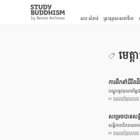
Close
Study
Buddhism
សារៈសំខាន់
ព្រះពុទ្ធសាសនាទីបេ
Home
មេត្តា
ការដឹកនាំជីវិត
បណ្តុះនូវគុណតម្លៃជ
in
គុណតម្លៃសកល
សម្រេចបានសន្ត
សន្តិភាពពិភពលោកគឺច
in
គុណតម្លៃសកល