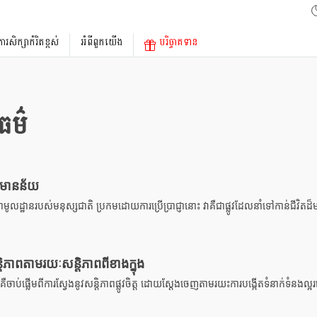
ការសិក្សាកំរិតខ្ពស់
អំពីពួកយើង
បរិច្ចាគទាន
ធម៌
ដ៏មានន័យ
ាមូលដ្ឋានរបស់មនុស្សជាតិ ប្រកមដោយការប្រើប្រាជ្ញានោះ វាគឺជាផ្លូវដែលនាំទៅកាន់ជីវិតដ
ិភាពតាមរយៈសន្តិភាពពីខាងក្នុង
ាប់ផ្លើមពីការស្វែងនូវសន្តិភាពផ្លូវចិត្ត ដោយស្តែងចេញតាមរយះការបង្កើតទំនាក់ទំនងល្អរវ