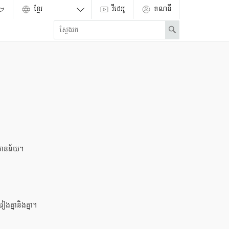
វីដេអូ
គណនី
Enter
Search
search
term
៏មានន័យ។​
ៀងគ្នានិងគ្នា។