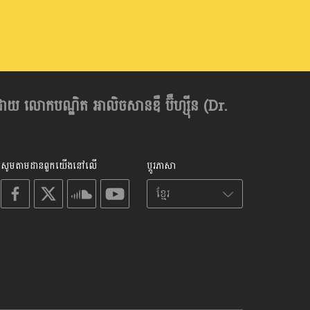
ដោយ លោកបណ្ឌិត អាលិចសានឌឺ ប៊ឺហ្សុីន (Dr.
សូមតាមដានពួកយើងនៅលើ
ប្តូរភាសា
on
on
on
on
facebook
X
soundcloud
youtube