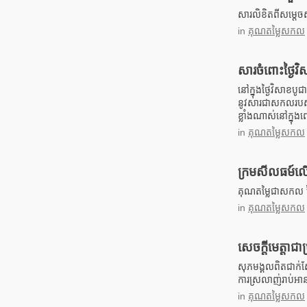
សារលិខិតពីសម្តេច
in
គុណតម្លៃសកល
សារចំពោះថ្ងៃវ
នៅក្នុងថ្ងៃវិសាខបូជ
នូវសារជាសកលរបស់ព្
ខ្លាំងណាស់នៅក្នុ
in
គុណតម្លៃសកល
ក្រមសីលធម៍
គុណតម្លៃជាសកល នៃ
in
គុណតម្លៃសកល
សេចក្តីមេត្តាជ
សុភមង្គលពិតជាក់ស្
ការស្រលាញ់រាប់អា
in
គុណតម្លៃសកល