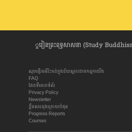
្ករៀនព្រះពុទ្ធសាសនា​ (Study Buddhism) 
សូមផ្ញើរមតិរិះគន់ក្នុងន័យស្ថាបនាមកពួកយើង
FAQ
ផែនទីគេហទំព័រ
Privacy Policy
Newsletter
ខ្លឹមសារចុងក្រោយបំផុត
Progress Reports
Courses