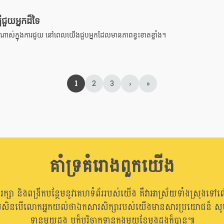
ីជួយអ្នកដ៏ទៃ
ាងណាស់ក្នុងការជួយ នៅពេលយើងជួបអ្នកដែលមានភាពខ្វះខាតខ្លាំង។
1
2
3
›
»
គាំទ្រគំរោងពួកយើង
ាររក្សា និងពង្រីកបន្ថែមនូវគេហទំព័ររបស់យើង គឺវាអាស្រ័យទាំងស្រុងទៅល
រសិនបើលោកអ្នកយល់ថាឯកសារសិក្សារបស់យើងមានសារប្រយោជន៏ សូមធ
ទានមួយដង ឬក៏បរិចាកទានក្នុងមួយខែមួងដងក៏បាន៕