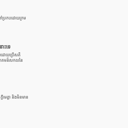
់នៅប្រកបដោយក្រម
់នោះទេ
្តាដោយប្រើសតិ
ូវសហគមន៏សកលនៃ
ចក្តីមេត្តា និងមិនមាន