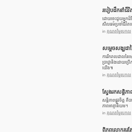
របៀបដឹកនាំជី
ដោយចេះជួយអ្នកដ៏
សីលធម៍ប្រចាំជីវិ
in
គុណតម្លៃសកល
សម្តេចសង្ឃដាឡៃ
ការរីករាលដាលនៃមេរ
ប្រាជ្ញានិងដោយប
យើង៕
in
គុណតម្លៃសកល
ស្វែងរកសន្តិភាព
សន្តិភាពផ្លូវចិត្ត គ
ភាពអាត្មានិយម។
in
គុណតម្លៃសកល
ពិភពលោកគួរតែរ