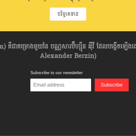
បរិច្ចាគទាន
គឺជាគម្រោងមួយនៃ បណ្ណសារប៊ឺហ្សុីន អុីវី ដែលបង្កើតឡើង
Alexander Berzin)
Subscribe to our newsletter
Enter
Subscribe
your
email