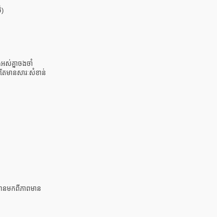
៏)
ំងអស់គ្នាចងចាំ
ិតតែមានសារៈសំខាន់
ិងបានមកពីភាពមាន