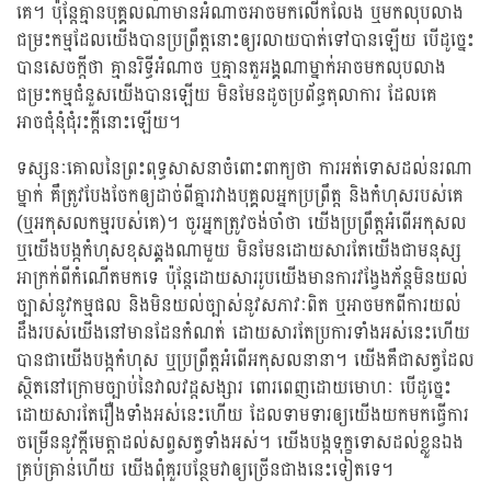
គេ។ ប៉ុន្តែគ្មានបុគ្គលណាមានអំណាចអាចមកលើកលែង ឬមកលុបលាង
ជម្រះកម្មដែលយើងបានប្រព្រឹត្តនោះឲ្យរលាយបាត់ទៅបានឡើយ បើដូច្នេះ
បានសេចក្តីថា គ្មានរិទ្ធីអំណាច ឬគ្មានតួអង្គណាម្នាក់អាចមកលុបលាង
ជម្រះកម្មជំនួសយើងបានឡើយ មិនមែនដូចប្រព័ន្ធតុលាការ ដែលគេ
អាចជុំនុំជុំរះក្តីនោះឡើយ។
ទស្សនៈគោលនៃព្រះពុទ្ធសាសនាចំពោះពាក្យថា ការអត់ទោសដល់នរណា
ម្នាក់ គឺត្រូវបែងចែកឲ្យដាច់ពីគ្នារវាងបុគ្គលអ្នកប្រព្រឹត្ត និងកំហុសរបស់គេ
(ឬអកុសលកម្មរបស់គេ)។ ចូរអ្នកត្រូវចង់ចាំថា យើងប្រព្រឹត្តអំពើអកុសល
ឬយើងបង្កកំហុសខុសឆ្គងណាមួយ មិនមែនដោយសារតែយើងជាមនុស្ស
អាក្រក់ពីកំណើតមកទេ ប៉ុន្តែដោយសាររូបយើងមានការវង្វែងភ័ន្តមិនយល់
ច្បាស់នូវកម្មផល និងមិនយល់ច្បាស់នូវសភាវៈពិត ឬអាចមកពីការយល់
ដឹងរបស់យើងនៅមានដែនកំណត់ ដោយសារតែប្រការទាំងអស់នេះហើយ
បានជាយើងបង្កកំហុស ឬប្រព្រឹត្តអំពើអកុសលនានា។ យើងគឺជាសត្វដែល
ស្ថិតនៅក្រោមច្បាប់នៃវាលវដ្តសង្សារ ពោរពេញដោយមោហៈ បើដូច្នេះ
ដោយសារតែរឿងទាំងអស់នេះហើយ ដែលទាមទារឲ្យយើងយកមកធ្វើការ
ចម្រើននូវក្តីមេត្តាដល់សព្វសត្វទាំងអស់។ យើងបង្កទុក្ខទោសដល់ខ្លួនឯង
គ្រប់គ្រាន់ហើយ យើងពុំគួរបន្ថែមវាឲ្យច្រើនជាងនេះទៀតទេ។