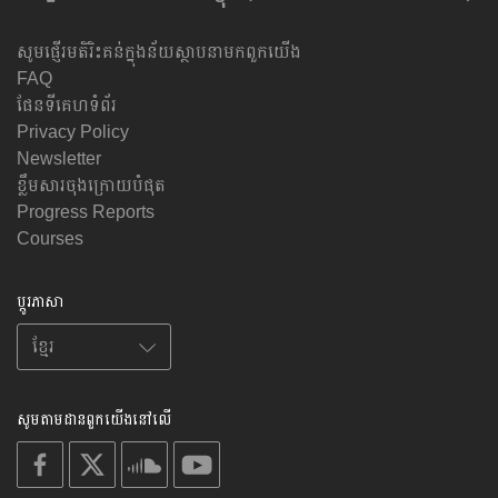
សូមផ្ញើរមតិរិះគន់ក្នុងន័យស្ថាបនាមកពួកយើង
FAQ
ផែនទីគេហទំព័រ
Privacy Policy
Newsletter
ខ្លឹមសារចុងក្រោយបំផុត
Progress Reports
Courses
ប្តូរភាសា
សូមតាមដានពួកយើងនៅលើ
on
on
on
on
facebook
X
soundcloud
youtube