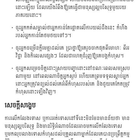
នោះឡើយ ដែលយើងរំពឹងឳ្យគេធ្វើជាមនុស្សល្អបរិសុទ្ធមួយរយ
ភាគរយនោះ។
ចូរអ្នកកត់សម្គាល់ថាអ្នកកាន់តែផ្តោតលើការយល់ដឹងនេះ កំហឹង
របស់អ្នកកាន់តែថមថយទៅៗ។
ចូរអ្នកចម្រើនក្តីមេត្តាដល់គេ ប្រាថ្នាឳ្យគេរួចចាកផុតពីមោហៈ ពីអ
វិជ្ជា និងកិលេសផ្សេងៗ ដែលជាហេតុជំរុញឳ្យគេបង្កកំហុស។
ចូរអ្នកសម្រេចចិត្តដោះស្រាយបញ្ហានោះនៅខណៈពេលសមស្រប
ណាមួយ នៅពេលណាចិត្តអ្នកស្ងប់ ហើយគេព្រមទទួលស្តាប់អ្នក
នោះអ្នកត្រូវពន្យល់ដល់គេអំពីកំហុសរបស់គេ និងជួយគេកែតម្រូវ
កំហុសនោះឡើងវិញ។
សេចក្តីសង្ខេប
ការលើកលែងទោស ឬការអត់ទោសនៅទីនេះមិនមែនមានន័យថា មាន
មនុស្សល្អបរិសុទ្ធ និងមានរិទ្ធិអំណាចដែលអាចមកលើកលែងទោស
ឬមកលុបលាងទោសកំហុសដល់បុគ្គលណាម្នាក់ដែលគេបានប្រព្រឹត្តកម្ម