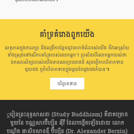
គាំទ្រគំរោងពួកយើង
លទ្ធភាពក្នុងការរក្សា និងពង្រីកបន្ថែមនូវគេហទំព័ររបស់យើង គឺវាអាស្រ័យ
ទាំងស្រុងទៅលើការគាំទ្ររបស់លោកអ្នក។ ប្រសិនបើលោកអ្នកយល់ថា
ឯកសារសិក្សារបស់យើងមានសារប្រយោជន៏ សូមធ្វើការបរិចាកទាន
មួយដង ឬក៏បរិចាកទានក្នុងមួយខែមួងដងក៏បាន៕
បរិច្ចាគទាន
្ករៀនព្រះពុទ្ធសាសនា​ (Study Buddhism) គឺជាគម្រោង
មួយនៃ បណ្ណសារប៊ឺហ្សុីន អុីវី ដែលបង្កើតឡើងដោយ លោក
បណ្ឌិត អាលិចសានឌឺ ប៊ឺហ្សុីន (Dr. Alexander Berzin)