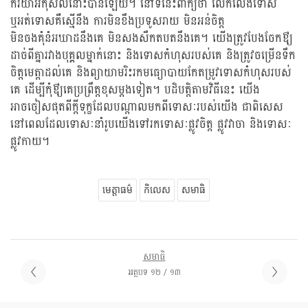
កិរិយាអកុសលនោះបានឡើយ។ នៅទីនេះពាក្យថា លើកលែងទោស
ឬអត់ទោសគឺស្មើនឹង ការមិនខឹងប្រទូសរាយ មិនអន់ចិត្ត
មិនចងគុំនំអឃាដនឹងគេ មិនសងសឹកតបតនឹងគេ។ យើងត្រូវបែងចែកឳ្យ
ដាច់ពីគ្នារវាងបុគ្គលម្នាក់នោះ និងទោសកំហុសរបស់គេ និងត្រូវចម្រើនទឹក
ចិត្តមេត្តាដល់គេ និងព្យាយាមរិះរកមធ្យោបាយកែតម្រូវទោសកំហុសរបស់
គេ ដើម្បីកុំឳ្យគេប្រព្រឹត្តខុសម្តងទៀត។ បដិបត្តិតាមវិធីនេះ យើង
អាចចៀសផុតពីក្តីទុក្ខដែលបណ្តាលមកពីទោសៈរបស់យើង ជាពិសេស
នៅពេលដែលទោសៈនាំរូបយើងទៅរកទោសៈផ្លូវចិត្ត ផ្លូវវាចា និងទោសៈ
ផ្លូវកាយ។
មេត្តាធម៌
កិលេស
សមាធិ
សមាធិ
អត្ថបទ ១២ / ១៣