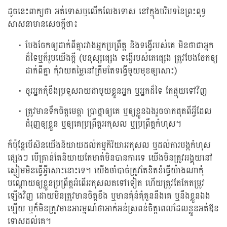
ដូចនេះពាក្យថា អត់ទោសឬលើកលែងទោស នៅក្នុងបរិបទនៃព្រះពុទ្ធ
សាសនាមានសេចក្តីថា៖
បែងចែកឲ្យដាក់ពីគ្នារវាងអ្នកប្រព្រឹត្ត និងទង្វើរបស់គេ មិនថាជាអ្នក
ដ៏ទៃឬក៏រូបយើងក្តី (មនុស្សផ្សេង ទង្វើរបស់គេផ្សេង ត្រូវបែងចែកឲ្យ
ដាក់ពីគ្នា កុំវាយតម្លៃនៅត្រឹមតែទង្វើមួយមុខឲ្យសោះ)
ចូរអ្នកកុំខឹងប្រទូសរាយជាមួយខ្លួនអ្នក ឬអ្នកដ៏ទៃ តែផ្ទុយទៅវិញ
ត្រូវមានទឹកចិត្តមេត្តា ប្រាថ្នាឲ្យគេ ឬឲ្យខ្លួនឯងរួចចាកផុតពីអ្វីដែល
ជំរុញឲ្យខ្លួន ឬឲ្យគេប្រព្រឹត្តអកុសល ឬប្រព្រឹត្តកំហុស។
ក៏ប៉ុន្តែបើសិនយើងនិយាយដល់កម្មកិរិយាអកុសល ឬដល់ការបង្កកំហុស
ផ្សេងៗ បើគ្រាន់តែនិយាយតែមាត់មិនបានការទេ យើងមិនត្រូវអង្គុយនៅ
ស្ងៀមមិនធ្វើអ្វីសោះនោះទេ។ យើងចាំបាច់ត្រូវតែខិតខំធ្វើយ៉ាងណាកុំ
បណ្តោយឲ្យខ្លួនប្រព្រឹត្តអំពើអកុសលតទៅទៀត ហើយត្រូវតែកែតម្រូវ
ឡើងវិញ ដោយមិនត្រូវមានចិត្តខឹង ឬមានគុំនំគុំគួននឹងគេ ឬនឹងខ្លួនឯង
ឡើយ ឬក៏មិនត្រូវមានអារម្មណ៍ថាអាក់អន់ស្រពន់ចិត្តពេលដែលខ្លួនអត់ឪន
ទោសដល់គេ។