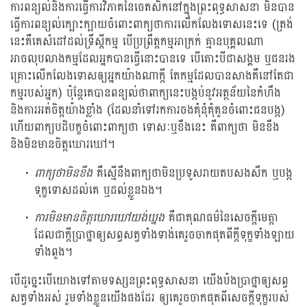
ការពន្យល់និងការធ្វើការវិភាគនៃចេតសិកនៅក្នុងព្រះពុទ្ធសាសនា មិនបាន
ធ្វើការពន្យល់ក្បោះក្បាយចំពោះពាក្យថាការលើកលែងទោសនេះទេ (ត្រង់
នេះគឺគេសំដៅដល់ទ្រឹស្តីកម្ម បើប្រព្រឹត្តកម្មអាក្រក់ គ្មានបុគ្គលណា
អាចលុបលាងកម្មដែលអ្នកបានធ្វើនោះបានទេ បើតោះបីជាសង្គម ឬជនរង
គ្រោះលើកលែងទោសឲ្យអ្នកយ៉ាងណាក្តី តែកម្មដែលបានសាងគឺនៅតែជា
កម្មរបស់អ្នក) ប៉ុន្តែគេបានពន្យល់ថាពាក្យនេះបង្កប់នូវអត្ថន័យនៃកំហឹង
និងការអត់ចិត្តយ៉ាងខ្លាំង (ដែលនាំទៅរកការចងគុំនុំគុំគួនចំពោះជនបង្ក)
ហើយពាក្យបដិបក្ខចំពោះពាក្យថា ទោសៈឬខឹងនេះ គឺពាក្យថា មិនខឹង
និងមិនមានចិត្តឃោរឃៅ។
ពាក្យថាមិនខឹង
គឺស្មើនឹងពាក្យថាមិនប្រទូសរាយតបសងសឹក ឬបង្ក
ទុក្ខទោសដល់គេ ឬដល់ខ្លួនឯង។
ការមិនមានចិត្តឃោរឃៅយង់ឃ្នង
គឺជាគុណធម៌នៃសេចក្តីមេត្តា
ដែលជាក្តីប្រាថ្នាឲ្យសព្វសត្វទាំងទាង់គេរួចចាកផុតពីក្តីទុក្ខទាំងឡាយ
ទាំងពួង។
បើដូច្នេះបើយោងទៅតាមទស្សនព្រះពុទ្ធសាសនា យើងប៉ងប្រាថ្នាឲ្យសព្វ
សត្វទាំងអស់ រួមទាំងខ្លួនយើងផងដែរ ឲ្យគេរួចចាកផុតពីសេចក្តីទុក្ខរបស់