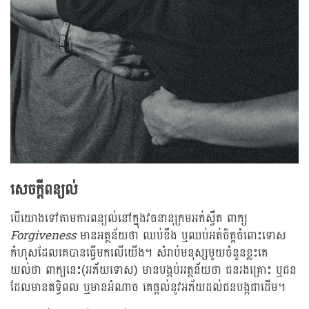
សេចក្តីពន្យល់
បើយោងទៅតាមការពន្យល់នៅក្នុងវចនានុក្រមអក់ស្វឺត ពាក្យ
Forgiveness
មានអត្ថន័យថា ឈប់ខឹង ឬឈប់អត់ចិត្តចំពោះទោស
កំហុសដែលគេបានធ្វើមកលើយើង។ សំរាប់មនុស្សមួយចំនួនខ្លះគេ
យល់ថា ពាក្យនេះ(អភ័យទោស) មានបង្កប់អត្ថន័យថា ជនរងគ្រោះ ឬជន
ដែលមានឥទ្ធិពល ឬមានអំណាច គេផ្តល់នូវអភ័យដល់ជនបង្កជាដើម។