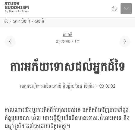
Close
Study
Buddhism
Home
›
សារៈសំខាន់
›
សមាធិ
សមាធិ
អត្ថបទ ១២ / ១៣
ការអភ័យទោសដល់អ្នកដ៍ទៃ
លោកបណ្ឌិត អាលិចសានឌឺ បុឺហ្សុីន
,
ម៉ែត លីនដិន
01:02
កាលណាយើងប្តូរការគិតពីកំហុសរបស់គេ មកគិតពីគេវិញថាគេវង្វែង
ភ័ន្តមួយខណៈពេល នោះធ្វើឳ្យយើងមិនមានទោសៈចំពោះគេទេ និង
អធ្យាស្រ័យដល់គេដោយចិត្តមេត្តា។