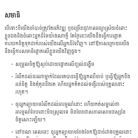
សមាធិ
បើទោះបីយើងចាំបាច់ត្រូវតែអភិវឌ្ឍ ឬចម្រើននូវភាពអធ្យាស្រ័យចំពោះ
ខ្លួនឯងនិងចំពោះអ្នកដ៏ទៃយ៉ាងណាក្តី តែថ្ងៃនេះយើងនឹងធ្វើការផ្តោត
ការយកចិត្តទុកដាក់របស់យើងលើអ្នកដ៏ទៃវិញ។ នៅឳកាសក្រោយយើង
នឹងធ្វើការសមាធិផ្តោតលើខ្លួនយើងវិញផ្តង។
សម្រួលចិត្តឳ្យស្ងប់ដោយផ្តោតលើខ្យល់ដង្ហើម
រំលឹកដល់នរណាម្នាក់ដែលគេបានធ្វើឳ្យអ្នកឈឺចាប់ ឬធ្វើឳ្យអ្នកខឹង
អន់ចិត្ត និងគុំគួននឹងគេ ហើយអ្នកគិតដល់ទង្វើរបស់បុគ្គលនោះ
រហូត។
ចូរអ្នកព្យាយាមរំលឹកដល់អារម្មណ៍នោះ ហើយកត់សម្គាល់ថា
អារម្មណ៍បែបនោះមិនស្រួលទេ មិនមែនជាសភាពសោមនស្សនៃ
ចិត្តសោះឡើយ។
នៅខណៈពេលនេះ ចូរអ្នកព្យាយាមបែងចែកឳ្យដាច់រវាងបុគ្គលនោះ