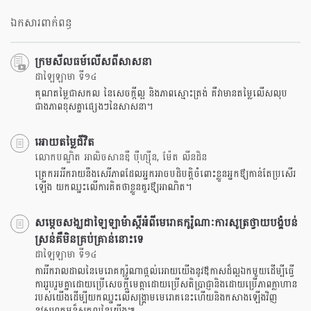
ឯកសារពាក់ពន្ធ
ក្រមសីលធម៍លើសពីសាសនា
ដាឡៃឡាមា ទី១៤
គុណតម្លៃជាសកល នៃសេចក្តីល្អ និងភាពស្មោះត្រង់ គឺវាមានតម្លៃលើសលុប
ជាងភាពខុសគ្នាផ្សេងៗនៃសាសនា។
អោយតម្លៃជីវិត
លោកបណ្ឌិត អាលិចសានឌឺ បុឺហ្សុីន, ម៉ែត លីនដិន
ត្រេកអររីករាយនឹងសេរីភាពដែលអ្នកអាចបដិបត្តិចំពោះខ្លួនអ្នកឳ្យកាន់តែប្រសើរ
ឡើង យកឈ្នះលើការគិតថាខ្លួនគួរឳ្យអាណិត។
សម្តេចសង្ឃដាឡៃឡាម៉ាស្តីអំពីមេរោគកូរ៉ូណាៈការសូត្រថ្វាយបង្គំបន់
ស្រន់គឺមិនគ្រប់គ្រាន់នោះទេ
ដាឡៃឡាមា ទី១៤
ការរីករាលដាលនៃមេរោគកូរ៉ូណាផ្តល់អោយយើងនូវឪកាសដ៏ល្អឯកមួយដើម្បីធ្វើ
ការរួបរួមគ្នាដោយប្រើសេចក្តីមេត្តាដោយប្រើសតិប្រាជ្ញានិងដោយប្រើភាពក្លាហាន
របស់យើងដើម្បីយកឈ្នះលើសង្គ្រាមមេរោគនេះហើយនិងកសាងឡើងវិញ
នូវសហគមន៏សកលនៃយើង៕