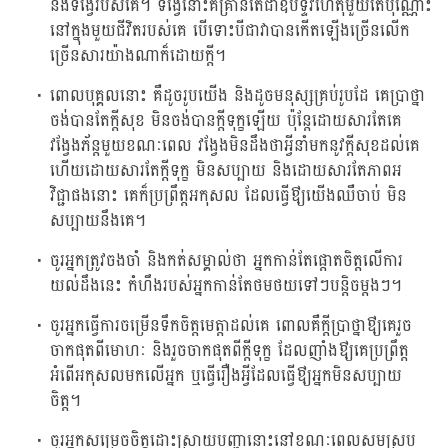
និងទង្វើរបស់គេ។ ទង្វើនោះគឺគ្រាន់តែជាឧបទ្ទវហេតុមួយតែប៉ុណ្ណោះ
នៅក្នុងមួយជីវិតរបស់គេ បើទោះបីជាវាបានកើតឡើងច្រើនលើក
ច្រើនសារយ៉ាងណាក៏ដោយក្តី។
ពោលបុគ្គលនោះ គឺដូចរូបយើង និងដូចមនុស្សគ្រប់រូបដែ គេប្រាថ្នា
ចង់បានតែក្តីសុខ មិនចង់បានក្តីទុក្ខឡើយ ប៉ុន្តែដោយសារតែគេ
វង្វែងភ័ន្តមួយខណៈពេល វង្វែងមិនដឹងថាអ្វីនាំមកនូវក្តីសុខដល់គេ
ហើយដោយសារតែក្តីទុក្ខ មិនសប្បាយ និងដោយសារតែភាពអ
វិជ្ជាផងនោះ គេក៏ប្រព្រឹត្តអកុសល ដែលធ្វើឳ្យយើងឈឺចាប់ មិន
សប្បាយនឹងគេ។
ចូរអ្នកត្រូវចងចាំ និងកត់សម្គាល់ថា អ្នកកាន់តែផ្តោតចិត្តលើការ
យល់ដឹងនេះ កំហឹងរបស់អ្នកកាន់តែថមថយទៅៗបន្តិចម្តងៗ។
ចូរអ្នកធ្វើការចម្រើនទឹកចិត្តមេត្តាដល់គេ ពោលគឺក្តីប្រាថ្នាឳ្យគេរួច
ចាកផុតពីមោហៈ និងរួចចាកផុតពីក្តីទុក្ខ ដែលញាំងឳ្យគេប្រព្រឹត្ត
អំពើអកុសលមកលើអ្នក ឬធ្វើរឿងអ្វីដែលធ្វើឳ្យអ្នកមិនសប្បាយ
ចិត្ត។
ចូរអ្នកសម្រេចចិត្តដោះស្រាយបញ្ហានោះនៅខណៈពេលសមស្រប