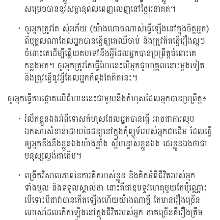
សម្រេចបាននូវសក្តានុពលពេញលេញនៅថ្ងៃអនាគត។
ចូរអ្នកត្រូវតែ សុំអភ័យ (យ៉ាងហោចណាស់ធ្វើឡើងនៅក្នុងចិត្តអ្នក)
ពីបុគ្គលណាដែលអ្នកបានធ្វើឲ្យគេឈឺចាប់ និងត្រូវគិតធ្វើរឿងល្អៗ
ចំពោះគេដើម្បីឆ្លើយតបទៅនឹងអ្វីដែលអ្នកបានប្រព្រឹត្តចំពោះគេ
កន្លងមក។ ចូរអ្នកត្រូវតែធ្វើបែបនេះបើអ្នកជួបបុគ្គលនោះម្តងទៀត
និងត្រូវធ្វើនូវអ្វីដែលអ្នកកំពុងតែគិតនេះ។
ចូរអ្នកធ្វើការផ្តោតលើជំហាននេះជាមួយនឹងកំហុសដែលអ្នកបានប្រព្រឹត្ត៖
រំលឹកខ្លួនឯងអំពីទោសកំហុសដែលអ្នកបានធ្វើ អាចជាការលុប
ឯកសារសំខាន់ដោយចៃដន្យនៅក្នុងកុំព្យូទ័ររបស់អ្នកជាដើម ដែលធ្វើ
ឲ្យអ្នកខឹងនឹងខ្លួនឯងយ៉ាងខ្លាំង ស្តីបន្ទោសខ្លួនឯង ជេរខ្លួនឯងថាជា
មនុស្សល្ងង់ជាដើម។
ពង្រីកវិសាលភាពនៃការគិតរបស់ខ្លួន និងគិតអំពីជីវិតរបស់អ្នក
ទាំងមូល និងទទួលស្គាល់ថា នោះគឺជាឧបទ្ទវហេតុមួយតែប៉ុណ្ណោះ
បើទោះបីជាវាបានកើតឡើងហើយយ៉ាងណាក្តី តែមានរឿងច្រើន
ណាស់ដែលកើតឡើងនៅក្នុងជីវិតរបស់អ្នក ភាគច្រើនគឺរឿងត្រឹម