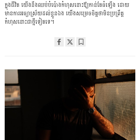
ក្នុងជីវិត យើងនឹងឈប់បំប៉ោងកំហុសនោះឳ្យកាន់តែធំឡើង ដោយ
មានការអធ្យាស្រ័យដល់ខ្លួនឯង យើងសម្រេចចិត្តថាមិនប្រព្រឹត្ត
កំហុសនោះជាថ្មីទៀតទេ។
Share
Bookmark
on
facebook