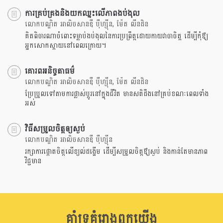
ការគ្រប់គ្រងនិងយកឈ្នះលើភាពងប់ងុល
លោកបណ្ឌិត អាលិចសានឌឺ បុឺហ្សុីន, ម៉ែត លីនដិន
គិតពិចារណាចំពោះទម្លាប់ងប់ងុលនៃការប្រព្រឹត្តដោយកាយវាចាចិត្ត ដើម្បីកុំឳ្យ
អ្នកសោកស្តាយនៅពេលក្រោយ។
គោរពអនិច្ចតាធម៌
លោកបណ្ឌិត អាលិចសានឌឺ បុឺហ្សុីន, ម៉ែត លីនដិន
ប្រែប្រួលទៅតាមការផ្លាស់ប្តូរនៅក្នុងជីវិត មានសតិដឹងនៅគ្រប់ខណៈពេលទាំង
អស់
វិធីសម្រួលចិត្តឲ្យស្ងប់
លោកបណ្ឌិត អាលិចសានឌឺ បុឺហ្សុីន
រក្សាការផ្តោតចិត្តលើខ្យល់ដង្ហើម ដើម្បីសម្រួលចិត្តឳ្យស្ងប់ និងកាន់តែមានភាព
វិជ្ជមាន
គាំទ្រគំរោងពួកយើង