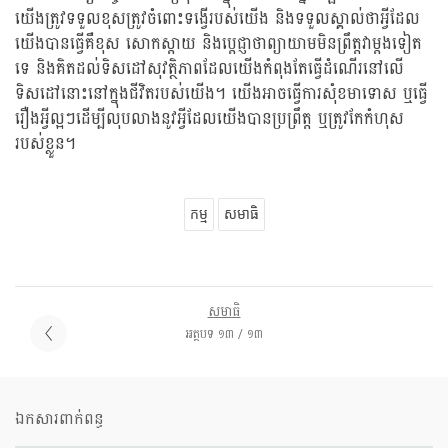
យើងត្រូវទទួលខុសត្រូវចំពោះទង្វើរបស់យើង និងទទួលស្គាល់ថាអ្វីដែល
យើងបានធ្វើគឺខុស សោកស្តាយ និងប្តេជ្ញាថាព្យាយាមមិនព្រឹត្តវាម្តងទៀត
ទេ និងគិតដល់ទិសដៅសុវត្ថិភាពដែលយើងកំពុងតែធ្វើដំណើរនៅលើ
ទិសដៅនោះនៅក្នុងជីវិតរបស់យើង។ យើងអាចធ្វើការសុំខមាទោស ឬធ្វើ
រឿងអ្វីល្អៗដើម្បីលុបលាងនូវអ្វីដែលយើងបានប្រព្រឹត្ត ឬត្រូវកែកំហុស
របស់ខ្លួន។
កម្ម
សមាធិ
សមាធិ
អត្ថបទ ១៣ / ១៣
ឯកសារពាក់ពន្ធ