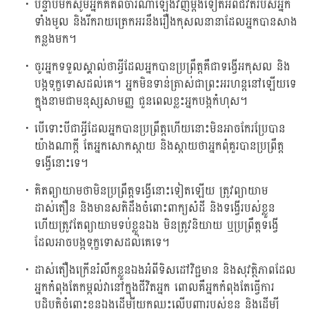
បន្ទាប់មកសូមអ្នកគិតពិចារណាឡើងវិញម្តងទៀតអំពីជីវិតរបស់អ្នក
ទាំងមូល និងរីករាយត្រេកអរនឹងរឿងកុសលនានាដែលអ្នកបានសាង
កន្លងមក។
ចូរអ្នកទទួលស្គាល់ថាអ្វីដែលអ្នកបានប្រព្រឹត្តគឺជាទង្វើអកុសល និង
បង្កទុក្ខទោសដល់គេ។ អ្នកមិនទាន់ត្រាស់ជាព្រះអរហន្តនៅឡើយទេ
ក្នុងនាមជាមនុស្សសាមញ្ញ ជួនពេលខ្លះអ្នកបង្កកំហុស។
បើទោះបីជាអ្វីដែលអ្នកបានប្រព្រឹត្តហើយនោះមិនអាចកែរប្រែបាន
យ៉ាងណាក្តី តែអ្នកសោកស្តាយ និងស្តាយថាអ្នកពុំគួរបានប្រព្រឹត្ត
ទង្វើនោះទេ។
គិតព្យាយាមថាមិនប្រព្រឹត្តទង្វើនោះទៀតឡើយ ត្រូវព្យាយាម
ដាស់តឿន និងមានសតិដឹងចំពោះពាក្យសំដី និងទង្វើរបស់ខ្លួន
ហើយត្រូវតែព្យាយាមទប់ខ្លួនឯង មិនត្រូវនិយាយ ឬប្រព្រឹត្តទង្វើ
ដែលអាចបង្កទុក្ខទោសដល់គេទេ។
ដាស់តឿងក្រើនរំលឹកខ្លួនឯងអំពីទិសដៅវិជ្ជមាន និងសុវត្ថិភាពដែល
អ្នកកំពុងតែកម្កល់វានៅក្នុងជីវិតអ្នក ពោលគឺអ្នកកំពុងតែធ្វើការ
បដិបត្តិចំពោះខ្លួនឯងដើម្បីយកឈ្នះលើបញ្ហារបស់ខ្លួន និងដើម្បី