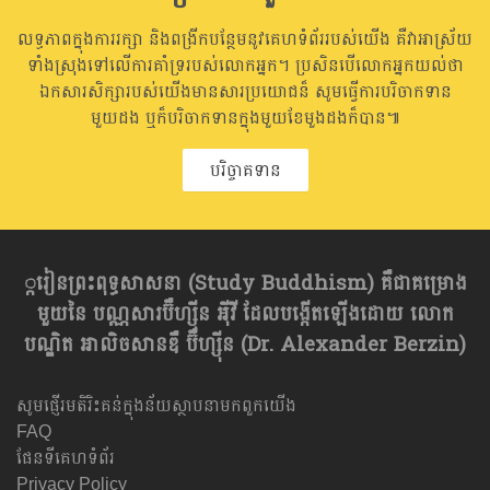
លទ្ធភាពក្នុងការរក្សា និងពង្រីកបន្ថែមនូវគេហទំព័ររបស់យើង គឺវាអាស្រ័យ
ទាំងស្រុងទៅលើការគាំទ្ររបស់លោកអ្នក។ ប្រសិនបើលោកអ្នកយល់ថា
ឯកសារសិក្សារបស់យើងមានសារប្រយោជន៏ សូមធ្វើការបរិចាកទាន
មួយដង ឬក៏បរិចាកទានក្នុងមួយខែមួងដងក៏បាន៕
បរិច្ចាគទាន
្ករៀនព្រះពុទ្ធសាសនា​ (Study Buddhism) គឺជាគម្រោង
មួយនៃ បណ្ណសារប៊ឺហ្សុីន អុីវី ដែលបង្កើតឡើងដោយ លោក
បណ្ឌិត អាលិចសានឌឺ ប៊ឺហ្សុីន (Dr. Alexander Berzin)
សូមផ្ញើរមតិរិះគន់ក្នុងន័យស្ថាបនាមកពួកយើង
FAQ
ផែនទីគេហទំព័រ
Privacy Policy