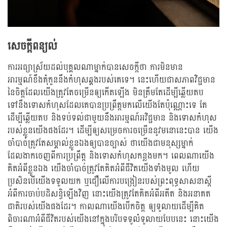
សេចក្តីពន្យល់
ការអធ្យាស្រ័យដល់បុគ្គលណាម្នាក់បានសេចក្តីថា ការមិនមាន
អារម្មណ៍ខឹងគុំកួននឹងកំហុសឆ្គងរបស់គេទេ។ នេះហើយជាសភាពវិជ្ជមាន
នៃចិត្តដែលយើងត្រូវតែចម្រើនឲ្យកើតឡើង មិនត្រឹមតែដើម្បីឆ្លើយតប
ទៅនឹងទោសកំហុសដែលគេបានប្រព្រឹត្តមកលើយើងតែប៉ុណ្ណោះទេ តែ
ដើម្បីឆ្លើយតប និងទប់ទល់ជាមួយនឹងអារម្មណ៍អវិជ្ជមាន និងទោសកំហុស
របស់ខ្លួនយើងផងដែរ។ ដើម្បីឲ្យសម្រេចការចម្រើននូវមនោនេះបាន យើង
ចាំបាច់ត្រូវតែសម្គាល់ខ្លួនឯងឲ្យបានច្បាស់ ថាយើងជាមនុស្សម្នាក់
ដែលងាកចេញពីការប្រព្រឹត្ត និងទោសកំហុសកន្លងមក។ ពេលណាយើង
គិតអំពីខ្លួនឯង យើងចាំបាច់ត្រូវតែគិតអំពីជីវិតយើងទាំងមូល ហើយ
ប្រសិនបើយើងទទួលយក ឬជឿលើការបង្រៀនរបស់ព្រះពុទ្ធសាសនាស្តី
អំពីការចាប់បដិសន្ធិឡើងវិញ នោះយើងត្រូវតែគិតអំពីអតីត និងអនាគត
ជាតិរបស់យើងផងដែរ។ កាលណាយើងបើកចិត្ត ឲ្យទូលាយដើម្បីគិត
ពិចារណាអំពីជីវិតរបស់យើងនៅក្នុងបរិបទទូលំទូលាយបែបនេះ នោះយើង