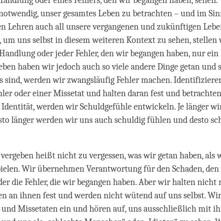
Handlung oder eines Fehlers, den wir begangen haben, sehen.
es notwendig, unser gesamtes Leben zu betrachten – und im Sin
n Lehren auch all unsere vergangenen und zukünftigen Lebe
, um uns selbst in diesem weiteren Kontext zu sehen, stellen w
 Handlung oder jeder Fehler, den wir begangen haben, nur ein 
ben haben wir jedoch auch so viele andere Dinge getan und 
 sind, werden wir zwangsläufig Fehler machen. Identifiziere
ler oder einer Missetat und halten daran fest und betrachten 
Identität, werden wir Schuldgefühle entwickeln. Je länger wi
esto länger werden wir uns auch schuldig fühlen und desto sc
u vergeben heißt nicht zu vergessen, was wir getan haben, als 
pielen. Wir übernehmen Verantwortung für den Schaden, den
der die Fehler, die wir begangen haben. Aber wir halten nicht 
n an ihnen fest und werden nicht wütend auf uns selbst. Wi
 und Missetaten ein und hören auf, uns ausschließlich mit i