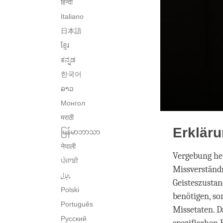
हिन्दी
Italiano
日本語
ខ្មែរ
ಕನ್ನಡ
한국어
ລາວ
Монгол
मराठी
Erklär
မြန်မာဘာသာ
नेपाली
Vergebung hei
ਪੰਜਾਬੀ
Missverständn
پنجابی
Geisteszustan
Polski
benötigen, s
Português
Missetaten. D
Русский