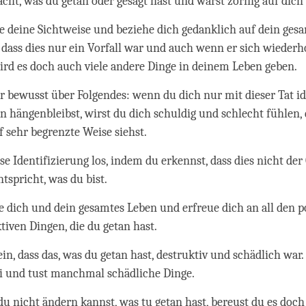
cht, was du getan oder gesagt hast und warst zornig auf dich 
e deine Sichtweise und beziehe dich gedanklich auf dein ges
 dass dies nur ein Vorfall war und auch wenn er sich wiederho
ird es doch auch viele andere Dinge in deinem Leben geben.
r bewusst über Folgendes: wenn du dich nur mit dieser Tat ide
n hängenbleibst, wirst du dich schuldig und schlecht fühlen, 
f sehr begrenzte Weise siehst.
ese Identifizierung los, indem du erkennst, dass dies nicht de
ntspricht, was du bist.
e dich und dein gesamtes Leben und erfreue dich an all den p
tiven Dingen, die du getan hast.
ein, dass das, was du getan hast, destruktiv und schädlich war.
ei und tust manchmal schädliche Dinge.
u nicht ändern kannst, was tu getan hast, bereust du es doc