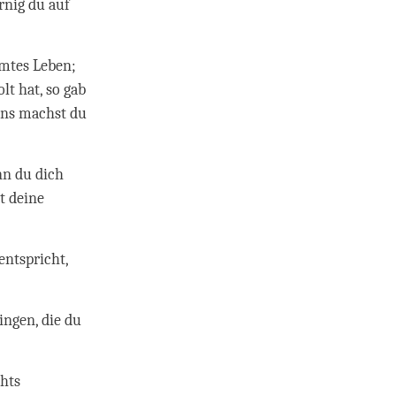
rnig du auf
amtes Leben;
lt hat, so gab
ens machst du
nn du dich
t deine
entspricht,
ingen, die du
chts