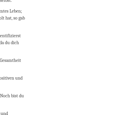
selbst.
amtes Leben;
lt hat, so gab
ntifizierst
da du dich
r Gesamtheit
ositiven und
 Noch bist du
h und