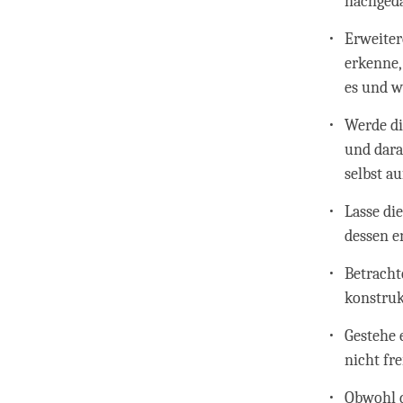
nachgeda
Erweiter
erkenne,
es und w
Werde di
und dara
selbst au
Lasse di
dessen e
Betracht
konstruk
Gestehe 
nicht fr
Obwohl d