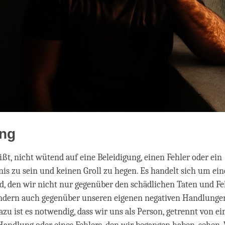
ung
ßt, nicht wütend auf eine Beleidigung, einen Fehler oder ein
is zu sein und keinen Groll zu hegen. Es handelt sich um ein
d, den wir nicht nur gegenüber den schädlichen Taten und Fe
ondern auch gegenüber unseren eigenen negativen Handlunge
azu ist es notwendig, dass wir uns als Person, getrennt von ei