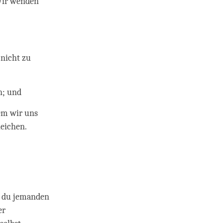
 Wir wenden
 nicht zu
en; und
em wir uns
leichen.
st du jemanden
er