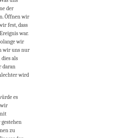
 Was uns
ne der
n. Öffnen wir
ir fest, dass
Ereignis war.
solange wir
n wir uns nur
dies als
r daran
hlechter wird
würde es
 wir
mit
r gestehen
hnen zu