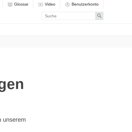
Glossar
Video
Benutzerkonto
Enter
Search
search
term
igen
in unserem