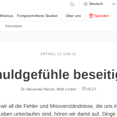
ddhismus
Fortgeschrittene Studien
Über uns
Spenden
n
Interviews
ARTIKEL 13 VON 13
uldgefühle beseit
Dr. Alexander Berzin
,
Matt Lindén
05:27
wir all die Fehler und Missverständnisse, die uns 
eben unterlaufen sind, hören wir damit auf, Dinge