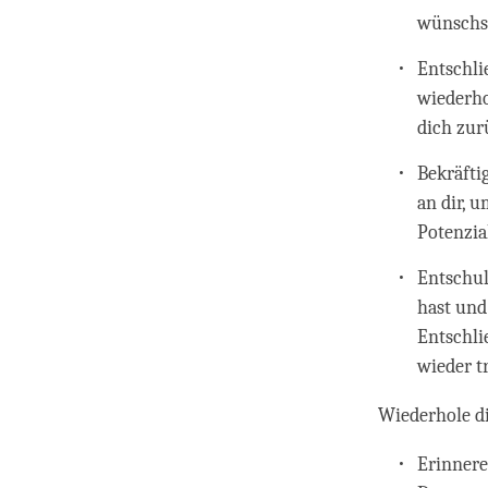
wünschst 
Entschli
wiederho
dich zur
Bekräfti
an dir, 
Potenzia
Entschul
hast und 
Entschli
wieder tr
Wiederhole di
Erinnere