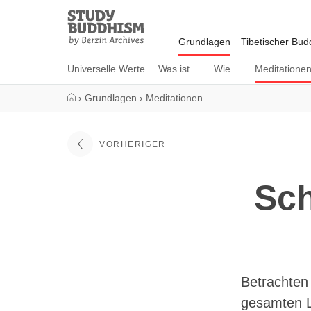
Close
Study
Buddhism
Grundlagen
Tibetischer Bu
Home
Universelle Werte
Was ist ...
Wie ...
Meditatione
›
Grundlagen
›
Meditationen
VORHERIGER
Sch
Betrachten 
gesamten L