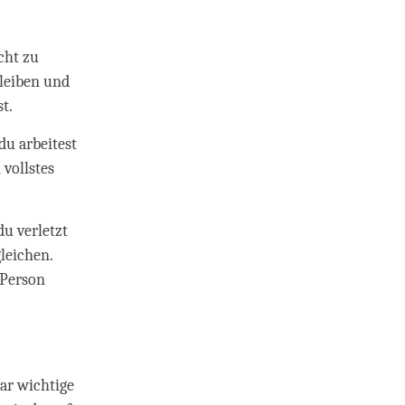
cht zu
leiben und
t.
du arbeitest
vollstes
du verletzt
gleichen.
 Person
aar wichtige