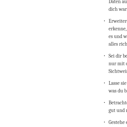
Daten au
dich wars
Erweiter
erkenne,
es und w
alles rich
Sei dir 
nur mit 
Sichtwei
Lasse sie
was du b
Betracht
gut und 
Gestehe e