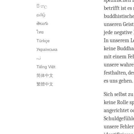
spezifischen 
සිංහල
betrifft ist 
தமிழ்
buddhistische
తెలుగు
unseren Geist
jede negative
ไทย
In unserem Le
Türkçe
keine Buddhas
Українська
mit einem Feh
اُردو
unsere wahre 
Tiếng Việt
festhalten, d
简体中文
es uns gehen.
繁體中文
Sich selbst z
keine Rolle s
angerichtet o
Schuldgefühle
unsere Fehler