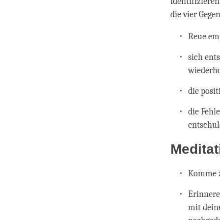
identifiziere
die vier Gege
Reue em
sich ent
wiederho
die posi
die Fehl
entschul
Medita
Komme zu
Erinnere
mit dein