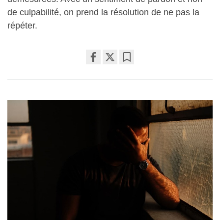
de culpabilité, on prend la résolution de ne pas la
répéter.
Share
Bookmark
on
facebook