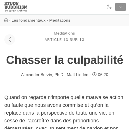
Close
Study
Buddhism
Home
›
Les fondamentaux
›
Méditations
Méditations
ARTICLE 13 SUR 13
Chasser la culpabilité
Alexander Berzin, Ph.D.
,
Matt Lindén
06:20
Quand on regarde n’importe quelle mauvaise action
ou faute que nous avons commise et qu’on la
replace dans la perspective de toute une vie, on
cesse de l’accroître dans des proportions
démesurées. Avec un sentiment de pardon et non