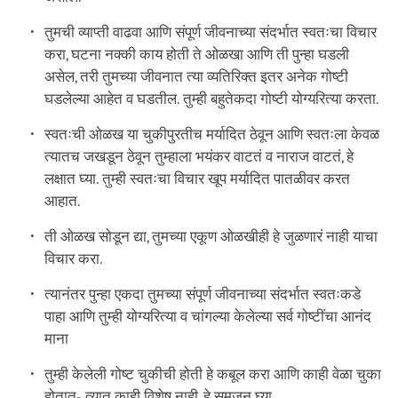
तुमची व्याप्ती वाढवा आणि संपूर्ण जीवनाच्या संदर्भात स्वतःचा विचार
करा, घटना नक्की काय होती ते ओळखा आणि ती पुन्हा घडली
असेल, तरी तुमच्या जीवनात त्या व्यतिरिक्त इतर अनेक गोष्टी
घडलेल्या आहेत व घडतील. तुम्ही बहुतेकदा गोष्टी योग्यरित्या करता.
स्वतःची ओळख या चुकीपुरतीच मर्यादित ठेवून आणि स्वतःला केवळ
त्यातच जखडून ठेवून तुम्हाला भयंकर वाटतं व नाराज वाटतं, हे
लक्षात घ्या. तुम्ही स्वतःचा विचार खूप मर्यादित पातळीवर करत
आहात.
ती ओळख सोडून द्या, तुमच्या एकूण ओळखीही हे जुळणारं नाही याचा
विचार करा.
त्यानंतर पुन्हा एकदा तुमच्या संपूर्ण जीवनाच्या संदर्भात स्वतःकडे
पाहा आणि तुम्ही योग्यरित्या व चांगल्या केलेल्या सर्व गोष्टींचा आनंद
माना
तुम्ही केलेली गोष्ट चुकीची होती हे कबूल करा आणि काही वेळा चुका
होतात- त्यात काही विशेष नाही, हे समजून घ्या.