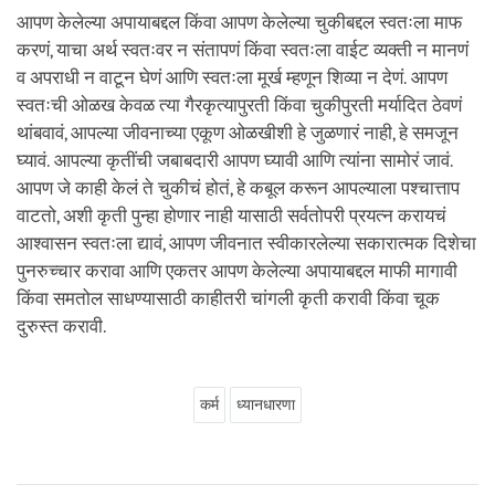
आपण केलेल्या अपायाबद्दल किंवा आपण केलेल्या चुकीबद्दल स्वतःला माफ
करणं, याचा अर्थ स्वतःवर न संतापणं किंवा स्वतःला वाईट व्यक्ती न मानणं
व अपराधी न वाटून घेणं आणि स्वतःला मूर्ख म्हणून शिव्या न देणं. आपण
स्वतःची ओळख केवळ त्या गैरकृत्यापुरती किंवा चुकीपुरती मर्यादित ठेवणं
थांबवावं, आपल्या जीवनाच्या एकूण ओळखीशी हे जुळणारं नाही, हे समजून
घ्यावं. आपल्या कृतींची जबाबदारी आपण घ्यावी आणि त्यांना सामोरं जावं.
आपण जे काही केलं ते चुकीचं होतं, हे कबूल करून आपल्याला पश्चात्ताप
वाटतो, अशी कृती पुन्हा होणार नाही यासाठी सर्वतोपरी प्रयत्न करायचं
आश्वासन स्वतःला द्यावं, आपण जीवनात स्वीकारलेल्या सकारात्मक दिशेचा
पुनरुच्चार करावा आणि एकतर आपण केलेल्या अपायाबद्दल माफी मागावी
किंवा समतोल साधण्यासाठी काहीतरी चांगली कृती करावी किंवा चूक
दुरुस्त करावी.
कर्म
ध्यानधारणा