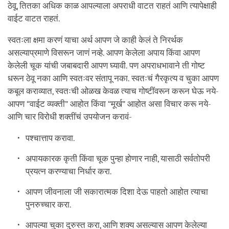
ठेवू, तितका अधिक काळ आपल्याला अपराधी वाटत राहतं आणि त्यापेक्षाही
वाईट वाटत राहतं.
स्वतःला क्षमा करणं याचा अर्थ आपण जे काही केलं ते निरर्थक
असल्याप्रमाणे विसरून जाणं नव्हे. आपण केलेला अपाय किंवा आपण
केलेली चूक यांची जबाबदारी आपण घ्यावी. पण अपराधभावाने ती गोष्ट
धरून ठेवू नका आणि स्वतःवर संतापू नका. स्वतःचं गैरकृत्य व चुका आपण
कबूल कराव्यात, स्वतःची ओळख केवळ त्याच गोष्टींवरून करून घेऊ नये-
आपण “वाईट व्यक्ती” आहोत किंवा “मूर्ख” आहोत असा विचार करू नये-
आणि चार विरोधी शक्तींचं उपयोजन करावं-
पश्चात्ताप करावा.
अपायकारक कृती किंवा चूक पुन्हा होणार नाही, यासाठी सर्वतोपरी
प्रयत्न करण्याचा निर्धार करा.
आपण जीवनाला जी सकारात्मक दिशा देऊ पाहतो आहोत त्याचा
पुनरुच्चार करा.
आपल्या चुका दुरुस्त करा, आणि शक्य असल्यास आपण केलेल्या