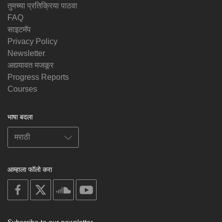
तुमच्या प्रतिक्रिया पाठवा
FAQ
साइटमॅप
Privacy Policy
Newsletter
अद्ययावत मजकूर
Progress Reports
Courses
भाषा बदला
आम्हाला फॉलो करा
on
on
on
on
facebook
X
soundcloud
youtube
Subscribe to our newsletter