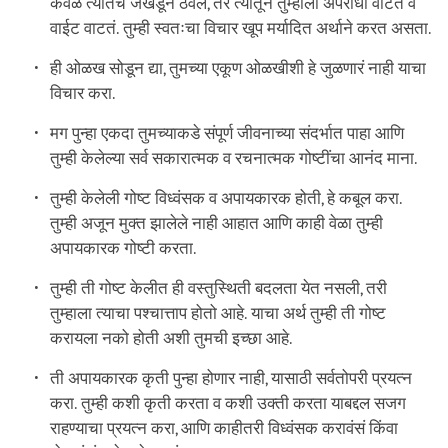
केवळ त्यातच जखडून ठेवलं, तर त्यातून तुम्हाला अपराधी वाटतं व
वाईट वाटतं. तुम्ही स्वतःचा विचार खूप मर्यादित अर्थाने करत असता.
ही ओळख सोडून द्या, तुमच्या एकूण ओळखीशी हे जुळणारं नाही याचा
विचार करा.
मग पुन्हा एकदा तुमच्याकडे संपूर्ण जीवनाच्या संदर्भात पाहा आणि
तुम्ही केलेल्या सर्व सकारात्मक व रचनात्मक गोष्टींचा आनंद माना.
तुम्ही केलेली गोष्ट विध्वंसक व अपायकारक होती, हे कबूल करा.
तुम्ही अजून मुक्त झालेले नाही आहात आणि काही वेळा तुम्ही
अपायकारक गोष्टी करता.
तुम्ही ती गोष्ट केलीत ही वस्तुस्थिती बदलता येत नसली, तरी
तुम्हाला त्याचा पश्चात्ताप होतो आहे. याचा अर्थ तुम्ही ती गोष्ट
करायला नको होती अशी तुमची इच्छा आहे.
ती अपायकारक कृती पुन्हा होणार नाही, यासाठी सर्वतोपरी प्रयत्न
करा. तुम्ही कशी कृती करता व कशी उक्ती करता याबद्दल सजग
राहण्याचा प्रयत्न करा, आणि काहीतरी विध्वंसक करावंसं किंवा