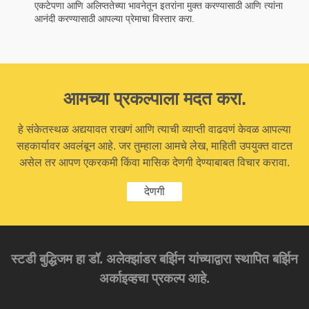
एकटेपणा आणि अलिप्ततेच्या भावनेतून इतरांना मुक्त करण्यासाठी आणि त्यांना
आनंदी करण्यासाठी आपल्या प्रेमाचा विस्तार करा.
आमच्या प्रकल्पाला मदत करा.
हे संकेतस्थळ अद्ययावत राखणं आणि त्याची व्याप्ती वाढवणं केवळ आपल्या
सहकार्यावर अवलंबून आहे. जर तुम्हाला आमचे लेख, माहिती उपयुक्त वाटत
असेल तर आपण एकरकमी किंवा मासिक देणगी देण्याबाबत विचार करावा.
देणगी
स्टडी बुद्धिजम हा डॉ. अलेक्झांडर बर्झिन यांच्याद्वारा स्थापित बर्झिन
अर्काइव्हचा प्रकल्प आहे.