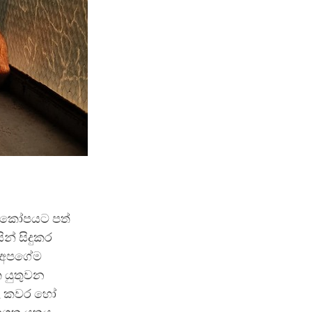
න් කෝපයට පත්
න් සිදුකර
ව අපගේම
ත යුතුවන
ුකළ කවර හෝ