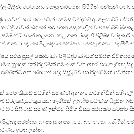
ැල්ල පිළිබඳ අවධානය යොමු කරගෙන සිටිමින් සන්සුන් වන්න
‍රියාවෙන් හෝ කථාවෙන් යමෙකුට රිදවීම ඈ ලෙස ඔබ විසින්
ිකර ක්‍රියාවක් සිහිපත් කරගෙන පසු කාලීනව එසේ ඔබ සිදුකළ
 සම්බන්ධයෙන් කල්පනා කළ ආකාරයද, ඒ පිළිබඳ වරදකාරී හ
ත් ආකාරයද, ඔබ පිළිබඳවම කෝපයට පත්වූ ආකාරයද සිහි
ෂය පථය පුළුල් කොට ඔබ පිළිබඳ‍ව ඔබගේ සමස්ත ජීවිතයට
 මෙය හුදෙක් එක් සිදුවීමක් පමණක් වන අතර, එය නැවතද සිද
 සම්බන්ධ අන් බොහෝ දේද සිදුවූ බව හා සිදුවෙමින් පවත්නා
.
ක් මෙම ක්‍රියාව සමගින් පමණක් අනන්‍ය කරගනිමින් එහි ඇලී 
ඔබ වරදකරුවෙකුය යන හැඟීමක් ලබාදීම පමණක් සිදුවන බව
බ ඔබ පිළිබඳව පමණ ඉක්මවූ සීමිත විෂය පථයකට යටත්ව සි
 පිළිබඳ සමස්තය හා අනුගත නොවන බව වටහා ගනිමින් එ
කරණය ඉවත ලන්න.