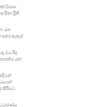
ක් විමසා
ිතා ප්‍රීති
න. ඔබ
න අතර ඇතැම්
, එය සිදු
 යහපත්ය යන
අදිටන්
්ධයෙන්
ු කිරීමට
 අවධාරණය