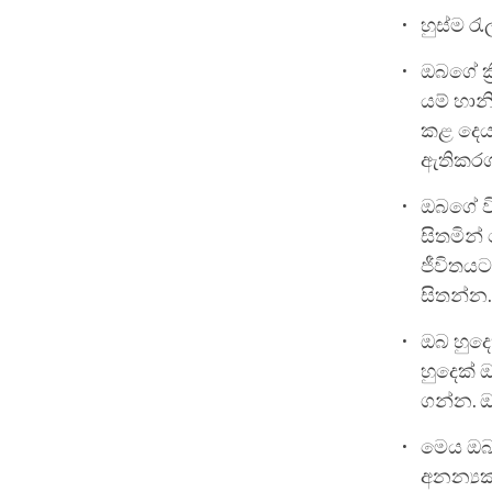
හුස්ම ර
ඔබගේ ක්
යම් හාන
කළ දෙය
ඇතිකරග
ඔබගේ වි
සිතමින්
ජීවිතයට
සිතන්න
ඔබ හුදෙ
හුදෙක් 
ගන්න. ඔ
මෙය ඔබ
අනන්‍ය