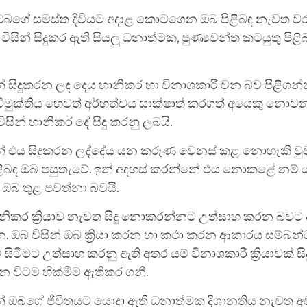
 ඔබගේ සමස්ත දිවියට අදාළ කොටගෙන ඔබ පිළිබඳ නැවත වර
ිසින් සිදුකර ඇති සියලු ධනාත්මක, පුණ්‍යවන්ත කටයුතු පිළිබඳ ස
න් සිදුකරන ලද දෙය හානිකර හා විනාශකාරී වන බව පිළිගන්
ිමුක්තිය හෙවත් අර්හත්වය සාක්ෂාත් කරගත් අයෙකු නොව
විසින් හානිකර දේ සිදු කරනු ලබයි.
න් එය සිදුකරන ලද්දේය යන කරුණ වෙනස් කළ නොහැකි වුවද
පිළිබඳ ඔබ පසුතැවේ. ඉන් අදහස් කරන්නේ එය නොකළේ නම්
 ඔබ තුළ පවත්නා බවයි.
නිකර ක්‍රියාව නැවත සිදු නොකරන්නට උත්සාහ කරන බවට 
 ඔබ විසින් ඔබ ක්‍රියා කරන හා කථා කරන ආකාරය සම්බන
 සිටීමට උත්සාහ කරනු ඇති අතර යම් විනාශකාරී ක්‍රියාවක් සිද
න විටම හික්මීම ඇතිකර ගනී.
ින් ඔබගේ ජීවිතයට යොදා ඇති ධනාත්මක දිශානතිය නැවත