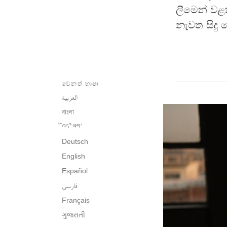
ලීමෙන් වළ
නැවත සිදු
වෙනත් භාෂා
العربية
বাংলা
བོད་ཡིག་
Deutsch
English
Español
فارسی
Français
ગુજરાતી