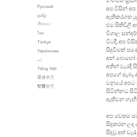
නිශ්චිත ක්‍ර
Русский
අප විසින් අප
தமிழ்
ඇතිකරගත යුතු
తెలుగు
එම සිතිවිලි
විශාල සන්දර
ไทย
විටදී, අප වි
Türkçe
සිදුවීමක් 
Українська
අන් බොහෝ දේ
اُردو
අතින් වැරදි 
Tiếng Việt
අපගේ සැබෑ අ
简体中文
වනුයේ අපට 
繁體中文
සිටින්නට සි
ඇතිවන හැඟී
අප වෙතම සම
සිදුකරන ලද 
සිදුවූ අත් 