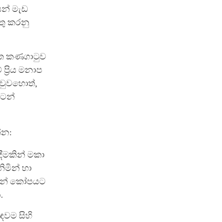
යන් මැඩ
තු කරනු
වෙත කණගාටුව
ප්‍රිය මනාප
ුවුවහොත්,
ිටන්
්න:
ීමකින් මකා
ිමින් හා
යින් කෝපයට
.
ඳවම සිහි