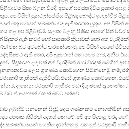
ියාවකින් හෝ අත් වැරදීමකින් අදාළ පුද්ගලයා වෙන්කොට හඳුන
 පිළිබඳවම සිතා බලන විටදී, අපගේ සමස්ත දිවිය ප්‍රකාර අදාළ ස
ය. අප විසින් පුනරුත්පත්තිය පිළිබඳ බෞද්ධ ඉගැන්වීම් පිළ
 අපගේ මතු භවයන් සම්බන්ධවද ඇතිකරගත යුතුය. අප විසින් 
්භය තුළ අප පිළිබඳවම සලකා බලනු පිණිස අපගේ සිත් විවර
සින් සිදුකර ඇති කවර හෝ පාපකාරී ක්‍රියාවක් හෝ අත් වැරදීමක්
පමණක් වන බව අවබෝධ කරගන්නෙමු. අප විසින් අපගේ ජීවිත
ද සිදුකර ඇති අතර, අපි බුදුවරුන් නොවෙමු නම්, අනිවාර්
සිදුවේ. සිදුකරන ලද එක් අත් වැරදීමක් හෝ වරදක් සමගින් අනන
නන්‍යතාවය ලෙස ග්‍රහණය කොටගෙන සිටින්නෙමු නම්, එහි ප
වරදකාරී හැඟීමක් ඇතිවීමයි. එසේ ග්‍රහණය කොටගෙන, එය
ටින්නට, දැනෙන වරදකාරී හැඟීමද වඩා දිගු බවක් දැනෙන්න
ම වඩාත් අයහපත් එකක් බවට පත්වේ.
ාව ලබාදීම යන්නෙන් සිදුවූ දෙය ගණනකට නොගනිමින් අප 
දෙය අමතක කිරීමක් අදහස් නොවේ. අපි අප සිදුකළ වරද හෝ 
වැරැද්ද සම්බන්ධයෙන් වගකීම දරන්නෙමු. එනමුත් වරදකාරී හැඟ