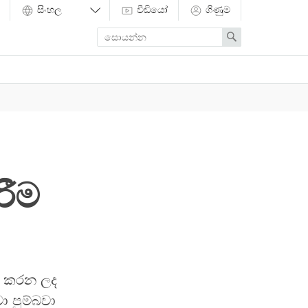
වීඩියෝ
ගිණුම
Enter
Search
search
term
රීම
දු කරන ලද
ා පුම්බවා