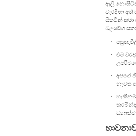
ඇලී නොසිටි
වැරදි හා අත
සිතමින් තමා
බලවේග සතර ක
පසුතැවිල
එම වරදක
උපරිමයෙ
අපගේ ජ
නැවත 
හැකිනම්
කරමින්ද 
ධනාත්මක
භාවනා