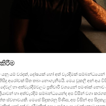
 කිරීම
 යනු යම් වරදක්, දෝෂයක් හෝ අත් වැරදීමක් සම්බන්ධයෙ
සිදු අරෝවක් සිත තබා නොගැනීමයි. මෙය වූකලි අන් අය විසි
දේවල් හා අත්වැරදීම්වලට ප්‍රතිචාරී වශයෙන් පමණක් නො
‍රියාවන් හා අත්වැරදීම් සම්බන්ධයෙන්ද අප විසින් වගා කරග
්ත ස්වභාවයකි. මෙසේ සිදුකරනු පිණිස, අප විසින් අප සිද