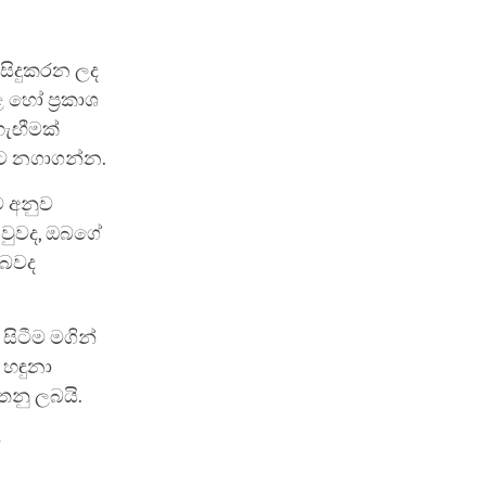
.
 සිදුකරන ලද
 හෝ ප්‍රකාශ
ැඟීමක්
යට නගාගන්න.
ම අනුව
ු වුවද, ඔබගේ
 බවද
සිටීම මගින්
 හඳුනා
තනු ලබයි.
ම