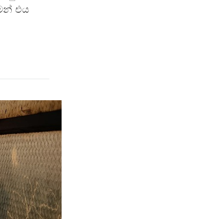
ෙන් එය