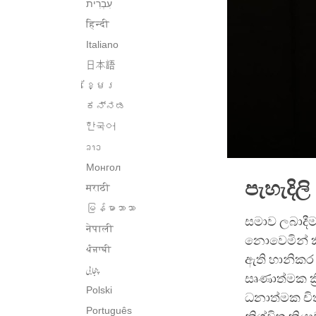
हिन्दी
Italiano
日本語
ខ្មែរ
ಕನ್ನಡ
한국어
ລາວ
Монгол
පැහැදිලි
मराठी
မြန်မာဘာသာ
සමාව ලබාදීම
नेपाली
නොවෙමින් කි
ਪੰਜਾਬੀ
ඇති හානිකර 
پنجابی
සෘණාත්මක ක්
Polski
ධනාත්මක චිත
Português