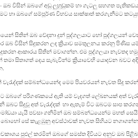
 ඔබ විසින් ඔබගේ අඩු ලුහුඬුකම් හා ගැටලු සහගත පැතිකඩ
ීමට හා ඔබගේ සම්පූර්ණ විභවය සාක්ෂාත් කරගැනීමට කටයු
ෙන් සිතින් ඔබ වේදනා දුන් පුද්ගලයාට හෝ පුද්ගලයන් 
කර ඔබ විසින් සිදුකරන ලද ක්‍රියාව සමතුලනය කරනු පිණිස යම් 
ිදුකරන ආකාරය සිතින් මවාගන්න. එම පුද්ගලයා නැවතද හම
න් තමා සිතාගත් දෙය සැබැවින්ම ක්‍රියාවෙහි යොදවන බවට අද
න.
අත් වැරැද්දක් සම්බන්ධයෙන්ද මෙම පියවරයන් නැවත සිදු කරන
විට ඔබගේ පරිගණකයේ ඇති යම් වැදගත් ලේඛනයක් අත් වැරද
ැනි ඔබට සිදුවූ අත් වැරැද්දක් හා ඇතැම් විට ඔබටම සාප කරගන
ෝඩයා යැයි පවසා ගනිමින් ඔබ සම්බන්ධයෙන්ම මහත් සෙ
හා බොහෝ සේ කැළඹුනු අවස්ථාවක් නැවත සිහියට නගාගන්න
කාශය පුළුල් කරමින් ඔබගේ සමස්ත දිවියට අනුව ඔබ පිළිබ