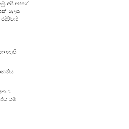
ු. අපි අපගේ
යෙකි' ලෙස
දිරිවාදී
හා හැකි
ානතිය
‍රකාශ
් එය යම්