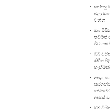
ඉන්පසු
බලා ඔබ ව
වන්න.
ඔබ විසි
තවමත් ව
විට ඔබ 
ඔබ විසි
කිරීම 
හැඟීමක්
අදාළ හා
කරගන්න.
සතිමත්ව
අදහස් ව
ඔබ විස