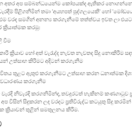
න අතර අප සම්බන්ධයෙන්ම කෝපයක්ද ඇතිකර නොගන්නෙම
් වැරදීම් පිළිගනිමින් තමා 'අයහපත් පුද්ගලයෙකි' හෝ 'මෝඩ
 එම වරද සමගින් අනන්‍ය කරගැනීමේ තත්ත්වය ඉවත ලා එයට එ
්‍රියාත්මක කරමු:
ි වීම
ාරී ක්‍රියාව හෝ අත් වැරැද්ද නැවත නැවතද සිදු නොකිරීම සඳ
න් උත්සාහ කිරීමට අදිටන් කරගැනීම
ීවිතය තුළට ඇතුළු කරගැනීමට උත්සාහ කරන ධනාත්මක දිශ
අවධාරණය කරගැනීම
 වැරදි නිවැරදි කරගනිමින්ද, තවදුරටත් හැකිනම් කණගාටුව ප්
අප විසින් සිදුකරන ලද වරදට ප්‍රතිවිරුද්ධ කටයුතු සිදු කරමින
 ක්‍රියාවන් තුළින් සමතුලනය කිරීම.
ව