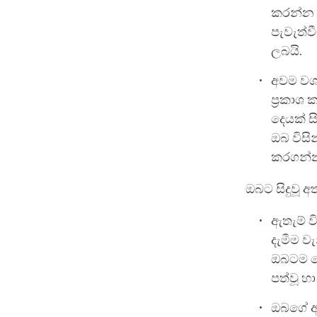
කරන්න -
පැවැත්ව
ලබයි.
අවම වශය
ප්‍රකාශ 
දෙයක් ස
ඔබ විසි
කරගන්
ඔබට සිදුවූ 
ඇතැම් 
දැමීම ව
ඔබටම ම
පත්වූ 
ඔබගේ අව