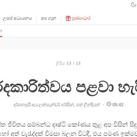
උසස් අධ්‍යයනය
අප ගැන
පුණ්‍යාධාර
ා
ලිපිය 13 / 13
දකාරිත්වය පළවා හැ
දර්ශනසූරී ඇලෙක්සැන්ඩර් බර්සින්
,
මත් ලින්දියන්
05:42
 ජීවිතය සම්බන්ධ දෘෂ්ටි කෝණය තුළ අප විසින් සි
හෝ අත් වැරැද්දක් විමසා බලන විටදී, එය පමණ ඉක්මව