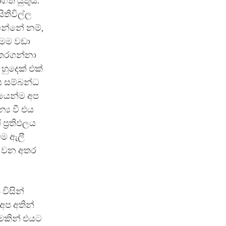
ාගත යුතුය.
ිතිවිල්ල
ිගන්නේ නම්,
මෙම වඩා
 කරගන්නා
 හුදෙක් එක්
ය සම්බන්ධ
යයෙන්ම අප
්‍ය වී එය
්‍රතිඵලය
ටම ඇලී
ට වන අතර
විසින්
අප අතින්
ීමකින් එයට