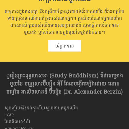
លទ្ធភាពក្នុងការរក្សា និងពង្រីកបន្ថែមនូវគេហទំព័ររបស់យើង គឺវាអាស្រ័យ
ទាំងស្រុងទៅលើការគាំទ្ររបស់លោកអ្នក។ ប្រសិនបើលោកអ្នកយល់ថា
ឯកសារសិក្សារបស់យើងមានសារប្រយោជន៏ សូមធ្វើការបរិចាកទាន
មួយដង ឬក៏បរិចាកទានក្នុងមួយខែមួងដងក៏បាន៕
បរិច្ចាគទាន
្ករៀនព្រះពុទ្ធសាសនា​ (Study Buddhism) គឺជាគម្រោង
មួយនៃ បណ្ណសារប៊ឺហ្សុីន អុីវី ដែលបង្កើតឡើងដោយ លោក
បណ្ឌិត អាលិចសានឌឺ ប៊ឺហ្សុីន (Dr. Alexander Berzin)
សូមផ្ញើរមតិរិះគន់ក្នុងន័យស្ថាបនាមកពួកយើង
FAQ
ផែនទីគេហទំព័រ
Privacy Policy