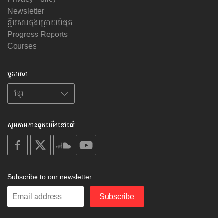
Newsletter
ខ្លឹមសារចុងក្រោយបំផុត
Progress Reports
Courses
ប្តូរភាសា
សូមតាមដានពួកយើងនៅលើ
on
on
on
on
facebook
X
soundcloud
youtube
Subscribe to our newsletter
Enter
Subscribe
your
email