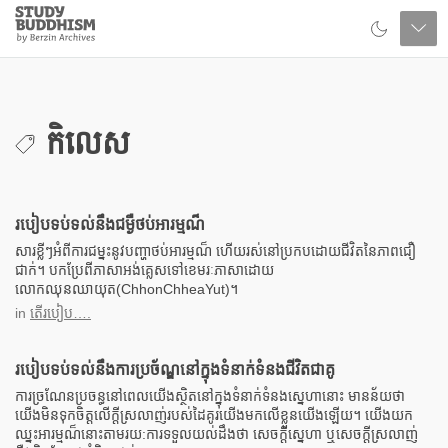
Close
Study
Buddhism
Home
កិលេស
របៀបទប់ទល់នឹងជម្ងឺថប់អារម្មណ៏​
សារខ្លីៗអំពីការជម្នះនូវបញ្ហាថប់អារម្មណ៏ ហើយរស់នៅប្រកបដោយជីវិតនៃភាពជឿ
ជាក់។ បកប្រែពីភាសាអង់គ្លេសទៅខេមរៈភាសាដោយ
លោកឈុនឈាយុត(ChhonChheaYut)។
in
តើរបៀប….
របៀបទប់ទល់នឹងការប្រច័ណ្ឌនៅក្នុងទំនាក់ទំនងជីវិតជាគូ
ការច្រណែនប្រចន្ធនៅពេលយើងស្ថិតនៅក្នុងទំនាក់ទំនងសេ្នហានោះ មានន័យថា
យើងមិនទុកចិត្តលើក្តីស្រលាញ់របស់ដៃគូរយើងមកលើខ្លួនយើងឡើយ។ យើងយក
ឈ្នះអារម្មណ៏នោះតាមរយ:ការទទួលយល់ដឹងថា សេចក្តីសេ្នហា ឬសេចក្តីស្រលាញ់