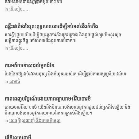
គឺវាមិនមែនជាទំនិញផ្តាច់មុខនោះទេ៕
in
តើរបៀប….
គន្លឹះ៨យ៉ាងនៃព្រះពុទ្ធសាសនាដើម្បីទប់ទល់នឹងកំហឹង
សារខ្លីៗជួយយើងដើម្បីជម្នះនូវការខឹងក្រេវក្រោធ និងជួយផ្តល់ឲ្យយើងនូវសុខ
សន្តិភាពផ្លូវចិត្ត នៅពេលយើងជួបការលំបាក៕
in
តើរបៀប….
ការអភ័យទោសដល់អ្នកដ៍ទៃ
បែងចែកឳ្យដាច់រវាងមនុស្ស និងកំហុសរបស់គេ ដើម្បីផ្តល់ការអធ្យាស្រ័យដល់គេ
in
សមាធិ
ភាពពេញបរិបូរណ៍ដោយភាពព្យាយាម៖វិរិយបារមី
ដោយមានវិរិយៈបារមី យើងនឹងមិនបោះបង់ចោលនូវការជួយដល់អ្នកដ៏ទៃឡើយ និង
មិនបោះបង់ចោលនូវការឈានទៅរកការត្រាស់ដឹងឡើយ។
in
សេចក្តីស្រលាញ់ និងសេចក្តីមេត្តា
តើកិលេសជាអ្វី