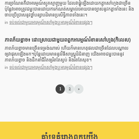
ការច្រណែនគឺជាអារម្មណ៍ស្មុគស្មាញមួយ ដែលវាផ្គុំឡើងដោយកត្តាសៅហ្មងជាច្រើន
ប៉ុន្តែវាអាចត្រូវជម្នះបានដោយការកំណត់សម្គាល់អោយបានច្បាស់នូវកត្តាទាំងនេះ និង
ចាប់ប្រើប្រាសនូវថ្នាំបន្សាបដ៏មានប្រសិទ្ធិភាពទាំងនេះ។
in
ទប់ទល់ជាមួយអារម្មណ៏សៅម្មងឬអារម្មណ៏រំខានផ្សេងៗ
ភាពភ័យខ្លាច៖ ដោះស្រាយជាមួយពពួកអារម្មណ៍រំខានសៅហ្មង(កិលេស)
ភាពភ័យខ្លាចមានច្រើនទម្រង់ណាស់ ហើយក៏មានហេតុផលជាច្រើនដែលបណ្តាល
ឲ្យវាផុសឡើងមក។ប៉ុន្តែដោយមាននូវវិធីសាស្រ្តដ៏ជំនាញ យើងអាចជម្នះបាននូវ
ភាពភ័យខ្លាច និងដឹកនាំជីវិតឲ្យរិតតែស្ងប់ និងរិតតែសុខ។
in
ទប់ទល់ជាមួយអារម្មណ៏សៅម្មងឬអារម្មណ៏រំខានផ្សេងៗ
1
2
»
គាំទ្រគំរោងពួកយើង