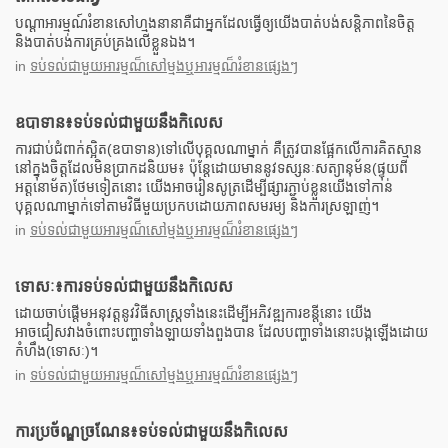
បណ្តាអារម្មណ៍រំខានសៅហ្មងនានាគឺជាអ្នកដែលធ្វើឲ្យយើងបាត់បង់សន្តិភាពនៃចិត្ត
និងបាត់បង់ការគ្រប់គ្រងលើខ្លួនឯង។
in
ទប់ទល់ជាមួយអារម្មណ៏សៅម្មងឬអារម្មណ៏រំខានផ្សេងៗ
ឧបាទាន៖ទប់ទល់ជាមួយនឹងកិលេស
ការជាប់ជំពាក់ស្អិត(ឧបាទាន)ទៅលើបុគ្គលណាម្នាក់ គឺត្រូវបានផ្អែកលើការគិតស្មាន
នៅក្នុងចិត្តដែលមិនប្រាកដនិយម៖ ប៉ុន្តែដោយមាននូវទស្សនៈសត្យានុម័ន(ផ្ទុយពី
អត្តនោម័ត)ថែមទៀតនោះ យើងអាចរៀនសូត្រដើម្បីផ្សារភ្ជាប់ខ្លួនយើងទៅកាន់
បុគ្គលណាម្នាក់ទៅតាមវិធីមួយប្រកបដោយភាពសមរម្យ និងការស្រឡាញ់។
in
ទប់ទល់ជាមួយអារម្មណ៏សៅម្មងឬអារម្មណ៏រំខានផ្សេងៗ
ទោសៈ៖ការទប់ទល់ជាមួយនឹងកិលេស
ដោយចាប់ផ្តើមអនុវត្តនូវវិធីសាស្រ្តទាំងនេះដើម្បីអភិវឌ្ឍការខន្តីនោះ យើង
អាចជៀសវាងចំពោះបញ្ហាទាំងឡាយទាំងពួងបាន ដែលបញ្ហាទាំងនោះបង្កឡើងដោយ
កំហឹង(ទោសៈ)។
in
ទប់ទល់ជាមួយអារម្មណ៏សៅម្មងឬអារម្មណ៏រំខានផ្សេងៗ
ការប្រច័ណ្ឌច្រណែន៖ទប់ទល់ជាមួយនឹងកិលេស