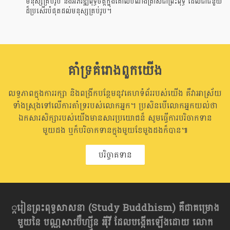
មនុស្សគ្រប់រូប និងអភិវឌ្ឍពុទ្ធិចិត្តក្នុងគោលបំណងត្រាស់ជាព្រះពុទ្ធ ដែលជាជំនួយ
ដ៏ប្រសើរបំផុតដល់មនុស្សគ្រប់រូប។
គាំទ្រគំរោងពួកយើង
លទ្ធភាពក្នុងការរក្សា និងពង្រីកបន្ថែមនូវគេហទំព័ររបស់យើង គឺវាអាស្រ័យ
ទាំងស្រុងទៅលើការគាំទ្ររបស់លោកអ្នក។ ប្រសិនបើលោកអ្នកយល់ថា
ឯកសារសិក្សារបស់យើងមានសារប្រយោជន៏ សូមធ្វើការបរិចាកទាន
មួយដង ឬក៏បរិចាកទានក្នុងមួយខែមួងដងក៏បាន៕
បរិច្ចាគទាន
្ករៀនព្រះពុទ្ធសាសនា​ (Study Buddhism) គឺជាគម្រោង
មួយនៃ បណ្ណសារប៊ឺហ្សុីន អុីវី ដែលបង្កើតឡើងដោយ លោក