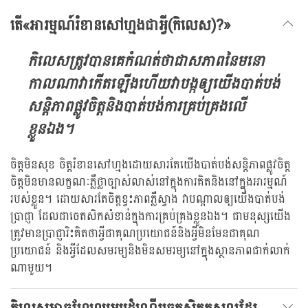
តើ«អារម្មណ៍រំខានសៅហ្មងជាអ្វី(កិលេស)?»
កិលេសត្រូវបានគេកំណត់ថាជាសភាពនៃមនោ
កាលណាវាកើតឡើងហើយវាបង្កឲ្យយើងបាត់បង់
សន្តិភាពផ្លូវចិត្តនិងបាត់បង់ការគ្រប់គ្រងលើ
ខ្លួនឯង។
ចិត្តមិនសុខ ចិត្តរំខានសៅហ្មងដោយសារតែយើងបាត់បង់សន្តិភាពផ្លូវចិត្ត
ចិត្តមិនមានលក្ខណៈភ្លឺថ្លាច្បាស់លាស់នៅក្នុងការគិតនិងនៅក្នុ្ងងអារម្មណ៍
របស់ខ្លួន។ ដោយសារតែចិត្តខ្វះភាពភ្លឺស្វាង វាបណ្តាលឲ្យយើងបាត់បង់
ប្រាជ្ញា ដែលជាចេតសិកសំខាន់ក្នុងការគ្រប់គ្រងខ្លួនឯង។ ជាមនុស្សយើង
ត្រូវមានប្រាជ្ញារិះគិតថាអ្វីជាគុណប្រយោជន៍និងអ្វីមិនមែនជាគុណ
ប្រយោជន៍ និងអ្វីដែលសមរម្យនិងមិនសមរម្យនៅក្នុងស្ថានភាពជាក់លាក់
ណាមួយ។