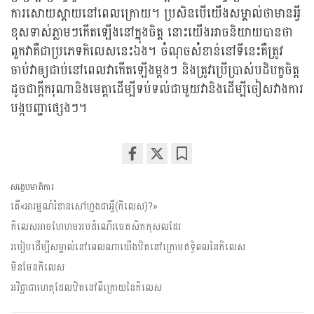
ការសោយស្តាយនៅពេលក្រោយ។ ប្រសិនបើយើងសម្គាល់ថាមានអ្វី
ខុសទាស់ភ្លាមៗកើតឡើងនៅក្នុងចិត្ត នោះយើងអាចនិយាយបានថា
ពួកវាគឺជាប្រភេទកិលេសនេះឯង។ ចំណុចសំខាន់នៅទីនេះគឺត្រូវ
ចាប់វាឲ្យជាប់នៅពេលវាកើតឡើងម្តងៗ និងត្រូវប្រើប្រាស់បដិបក្ខចិត្ត
ដូចជាក្តីករុណានិងមេត្តាដើម្បីទប់ទល់ជាមួយវានិងដើម្បីចៀសវាងការ
បង្កបញ្ហាផ្សេងៗ។
Share
Bookmark
on
សង្ខេបមាតិការ
facebook
តើ«អារម្មណ៍រំខានសៅហ្មងជាអ្វី(កិលេស)?»
កិលេសអាចហែហមអបដំណើរចេតសិកកុសលដែរ
របៀបដើម្បីសម្គាល់នៅពេលណាយើងឋិតនៅក្រោមឥទ្ធិពលនៃកិលេស
មិនមែនកិលេស
អវិជ្ជាជាហេតុដែលឋិតនៅពីក្រោយនៃកិលេស