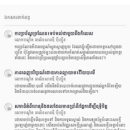
Share
Bookmark
on
facebook
ឯកសារពាក់ពន្ធ
ការប្រច័ណ្ឌច្រណែន៖ទប់ទល់ជាមួយនឹងកិលេស
លោកបណ្ឌិត អាលិចសានឌឺ បុឺហ្សុីន
ការច្រណែនគឺជាអារម្មណ៍ស្មុគស្មាញមួយ ដែលវាផ្គុំឡើងដោយកត្តាសៅហ្មងជា
ច្រើន ប៉ុន្តែវាអាចត្រូវជម្នះបានដោយការកំណត់សម្គាល់អោយបានច្បាស់នូវកត្តា
ទាំងនេះ និងចាប់ប្រើប្រាសនូវថ្នាំបន្សាបដ៏មានប្រសិទ្ធិភាពទាំងនេះ។
ភាពពេញបរិបូរណ៍ដោយភាពព្យាយាម៖វិរិយបារមី
លោកបណ្ឌិត អាលិចសានឌឺ បុឺហ្សុីន
ដោយមានវិរិយៈបារមី យើងនឹងមិនបោះបង់ចោលនូវការជួយដល់អ្នកដ៏ទៃឡើយ
និងមិនបោះបង់ចោលនូវការឈានទៅរកការត្រាស់ដឹងឡើយ។
សមាធិអំពីហេតុនិងផលដែលមានប្រាំពីរផ្នែកដើម្បីពុទ្ធិចិត្ត
លោកបណ្ឌិត អាលិចសានឌឺ បុឺហ្សុីន
ដោយចាប់ផ្តើមពីឧបេក្ខាទៅ និងការទទួលស្គាល់ និងការឲ្យតម្លៃចំពោះសេចក្តី
ស្រឡាញ់ជាម្តាយនោះ យើងចាប់អភិវឌ្ឍសេចក្តីស្រលាញ់ និងសេចក្តីមេត្តាចំពោះ