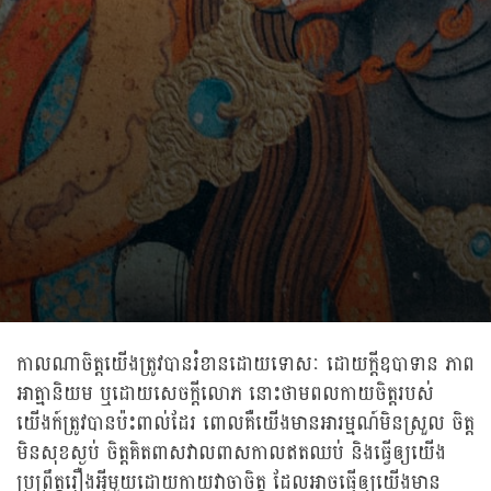
កាលណាចិត្តយើងត្រូវបានរំខានដោយទោសៈ ដោយក្តីឧបាទាន ភាព
អាត្មានិយម ឬដោយសេចក្តីលោភ នោះថាមពលកាយចិត្តរបស់
យើងក៍ត្រូវបានប៉ះពាល់ដែរ ពោលគឺយើងមានអារម្មណ៍មិនស្រួល ចិត្ត
មិនសុខស្ងប់ ចិត្តគិតពាសវាលពាសកាលឥតឈប់ និងធ្វើឲ្យយើង
ប្រព្រឹត្តរឿងអ្វីមួយដោយកាយវាចាចិត្ត ដែលអាចធ្វើឲ្យយើងមាន