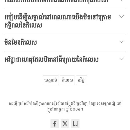
កិលេសអាចហែហមអបដំណើរចេតសិកកុសលដែរ
របៀបដើម្បីសម្គាល់នៅពេលណាយើងឋិតនៅក្រោម
ឥទ្ធិពលនៃកិលេស
មិនមែនកិលេស
អវិជ្ជាជាហេតុដែលឋិតនៅពីក្រោយនៃកិលេស
មេត្តាធម៌
កិលេស
អវិជ្ជា
ការធ្វើប្រតិចារឹកនៃសិក្ខាសាលាធ្វើឡើងនៅក្នុងទីក្រុងរីហ្កា នៃប្រទេសឡាតវៀ នៅ
ក្នុងខែកក្កដា ឆ្នាំ២០០៤។