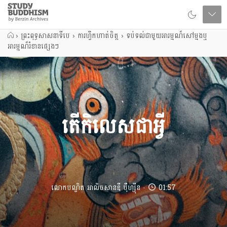
Close
Study
Buddhism
Home
›
ព្រះពុទ្ធសាសនាទីបេ
›
ការហ្វឹកហាត់ចិត្ត
›
ទប់ទល់ជាមួយអារម្មណ៏សៅម្មងឬ
អារម្មណ៏រំខានផ្សេងៗ
តើកិលេសជាអ្វី
លោកបណ្ឌិត អាលិចសានឌឺ បុឺហ្សុីន
01:57