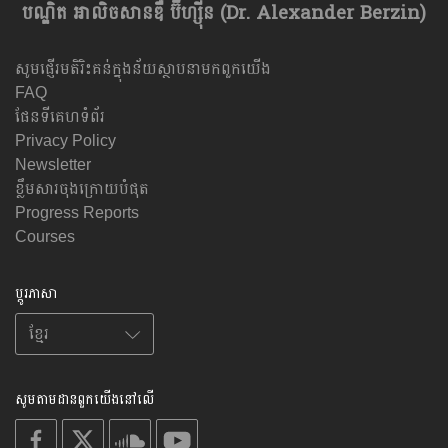
បណ្ឌិត អាលិចសានឌឺ ប៊ឺហ្សុីន (Dr. Alexander Berzin)
សូមផ្ញើរមតិរិះគន់ក្នុងន័យស្ថាបនាមកពួកយើង
FAQ
ផែនទីគេហទំព័រ
Privacy Policy
Newsletter
ខ្លឹមសារចុងក្រោយបំផុត
Progress Reports
Courses
ប្តូរភាសា
សូមតាមដានពួកយើងនៅលើ
on
on
on
on
facebook
X
soundcloud
youtube