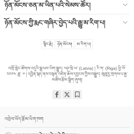
ཉོན་མོངས་ཅན་མ་ཡིན་པའི་སེམས་ཚོར།
ཉོན་མོངས་ཀྱི་རྨང་གཞིར་བྱེད་པའི་རྒྱུ་མ་རིག་པ།
སྙིང་རྗེ།
ཉོན་མོངས།
མ་རིག་པ།
བགྲོ་གླེང་ཚོགས་འདུའི་སྒྲ་ཕབ་ཡིག་སྒྱུར། ལཊ་ཝི་ཡ་ (Latvia) ། རི་ག་ (Riga) ཕྱི་ལོ་
༢༠༠༤ ཟླ་ ༧ ། དབྱིན་སྐད་ནས་བསྟན་འཛིན་ཆོས་དབྱངས་ཀྱིས་བསྒྱུར། ཨཱཙཱརྱ་གྲགས་པ་རྒྱ་
མཚོས་རྩོམ་སྒྲིག་ཞུས།།
Share
Bookmark
on
facebook
འབྲེལ་ཡོད་རྩོམ་ཡིག་ཁག