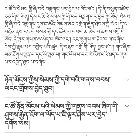
ང་ཚོའི་སེམས་ཀྱི་ཞི་བདེ་བརླགས་པར་བྱེད་པ་སོང་ཙང་། དེ་ནི་བསུན་འཚེར་
ཅན་ཞིག་ཡིན། དེས་ང་ཚོའི་སེམས་ཀྱི་ཞི་བདེ་བརླག་པར་བྱེད་ཀྱི་ཡོད། སེམས་
ཀྱི་ཞི་བདེ་བརླགས་དུས་ང་ཚོའི་སེམས་ནང་དཀྲོག་རྐྱེན་ཐེབས་ཀྱི་ཡོད། དེ་ལ་
བརྟེན་ནས་རང་གི་བསམ་བློ་དང་ཚོར་བ་གསལ་ཆ་མེད་པ་ཆགས་འགྲོ་གི་
ཡོད། དེ་ལྟར་གསལ་ཆ་མེད་པ་སོང་ཙང་། རང་ཚུགས་མ་ཤོར་བ་ལ་དགོས་
ངེས་ཀྱི་རྣམ་པར་འབྱེད་པའི་ཚུལ་དེ་བརླག་འགྲོ་གི་ཡོད། བྱས་ཙང་། གང་ཞིག་
ཕན་ཐོགས་ལྡན་པ་དང་མི་ལྡན་པ། གང་འོས་པ་དང་མི་འོས་པའི་ཐད་ལ་རྣམ་
པར་འབྱེད་ཐུབ་པ་དགོས།
ཉོན་མོངས་ཀྱིས་སེམས་ཀྱི་དགེ་བའི་གནས་བབས་
ལའང་གྲོགས་བྱེད་ཐུབ།
ང་ཚོ་ཉོན་མོངས་པའི་སེམས་ཀྱི་གནས་བབས་ཞིག་གི་
ཤུགས་རྐྱེན་འོག་ལ་ཡོད་པ་ཇི་ལྟར་ཤེས་པར་བྱེད་
དགོས་སམ།