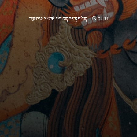
འབུམ་རམས་པ་ཨེ་ལེག་ཛན་ཌར་བྷར་ཛིན།
02:11