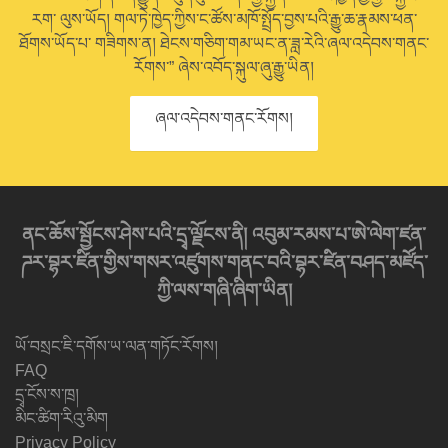
རག་ ལུས་ཡོད། གལ་ཏེ་ཁྱེད་ཀྱིས་ང་ཚོས་མཁོ་སྤྲོད་བྱས་པའི་རྒྱུ་ཆ་རྣམས་ཕན་
ཐོགས་ཡོད་པ་ གཟིགས་ན། ཐེངས་གཅིག་གམ་ཡང་ན་ཟླ་རེའི་ཞལ་འདེབས་གནང་
རོགས་” ཞེས་འབོད་སྐུལ་ཞུ་རྒྱུ་ཡིན།
ཞལ་འདེབས་གནང་རོགས།
ནང་ཆོས་སྦྱོངས་ཤེས་པའི་དྲྭ་ལྗོངས་ནི། འབུམ་རམས་པ་ཨེ་ལེག་ཛན་
ཌར་བྷར་ཛིན་གྱིས་གསར་འཛུགས་གནང་བའི་བྷར་ཛིན་བཤད་མཛོད་
ཀྱི་ལས་གཞི་ཞིག་ཡིན།
ཡོ་བསྲང་ཇི་དགོས་ཡ་ལན་གཏོང་རོགས།
FAQ
དྲྭ་ངོས་ས་ཁྲ།
མིང་ཚིག་རིའུ་མིག
Privacy Policy