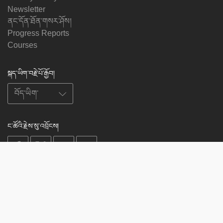
Newsletter
ནང་དོན་ཐོན་གསར་ཤོས།
Progress Reports
Courses
སྐད་ཡིག་བརྗེ་པོ་རྒྱོབ།
ང་ཚོའི་རྗེས་སུ་འབྲོངས།
on
on
on
on
facebook
X
soundcloud
youtube
Subscribe to our newsletter
Enter
Subscribe
your
email