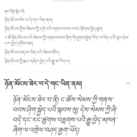
Share
Bookmark
ནང་དོན་སྙིང་པོ།
on
facebook
ཉོན་མོངས་ཟེར་བ་དེ་གང་ཡིན་ནམ།
ཉོན་མོངས་ཀྱིས་སེམས་ཀྱི་དགེ་བའི་གནས་བབས་ལའང་གྲོགས་བྱེད་ཐུབ།
ང་ཚོ་ཉོན་མོངས་པའི་སེམས་ཀྱི་གནས་བབས་ཞིག་གི་ཤུགས་རྐྱེན་འོག་ལ་ཡོད་པ་ཇི་ལྟར་ཤེས་
པར་བྱེད་དགོས་སམ།
ཉོན་མོངས་ཅན་མ་ཡིན་པའི་སེམས་ཚོར།
ཉོན་མོངས་ཀྱི་རྨང་གཞིར་བྱེད་པའི་རྒྱུ་མ་རིག་པ།
ཉོན་མོངས་ཟེར་བ་དེ་གང་ཡིན་ནམ།
ཉོན་མོངས་ཟེར་བ་ནི། ང་ཚོས་སེམས་ཀྱི་གནས་
བབས་ཤིག་སྐྱེད་པའི་སྐབས་སུ། དེས་སེམས་ཀྱི་ཞི་
བདེ་དང་རང་ཚུགས་བརླགས་པའི་རྒྱུ་བྱེད་མཁན་
ཞིག་ལ་འགྲེལ་བཤད་རྒྱག་ཡོད།