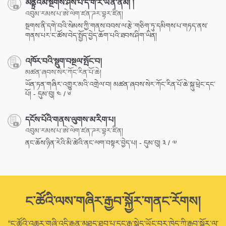
མནྟྲའམ་སྔགས་ཤེས་པ་དེ་ག་རེ་ཡིན་ནམ། །
འབུམ་རམས་པ་ཨེ་ལེག་ཛན་ཌར་བྷར་ཛིན།
སྔགས་ནི་དགེ་བའི་སེམས་ཀྱི་གནས་བབས་ལ་རྩེ་གཅིག་ཏུ་དམིགས་པ་གཏད་ནས་
གནས་པར་ང་ཚོས་བེད་སྤྱོད་བྱེད་ཆོག་པའི་ཐབས་ཤིག་ཡིན།
འཁོར་བའི་སྡུག་བསྔལ་སྤོང་བ།
མཚན་ཞབས་སེར་ཀོང་རིན་པོ་ཆེ།
ཡོན་ཏན་གཞིར་འགྱུར་མའི་འགྲེལ་བ། མཚན་ཞབས་སེར་ཀོང་རིན་པོ་ཆེ་སྐུ་ཕྲེང་དང་
པོ། - དུམ་བུ། ༤ / ༦
དངོས་པོའི་གནས་ལུགས་མ་རིག་པ།
འབུམ་རམས་པ་ཨེ་ལེག་ཛན་ཌར་བྷར་ཛིན།
ནང་ཆོས་ཉིན་རེའི་མི་ཚེའི་ནང་ལག་བསྟར་བྱེད་པ། - དུམ་བུ། ༣ / ༧
ང་ཚོའི་ལས་གཞིར་རྒྱབ་སྐྱོར་གནང་རོགས།
“ང་ཚོའི་འཆར་གཞི་འདི་རྒྱུན་མཐུད་ཐུབ་པ་དང་རྒྱ་སྐྱེད་ཡོང་བར་ཁྱེད་ཀྱི་རྒྱབ་སྐྱོར་ལ་