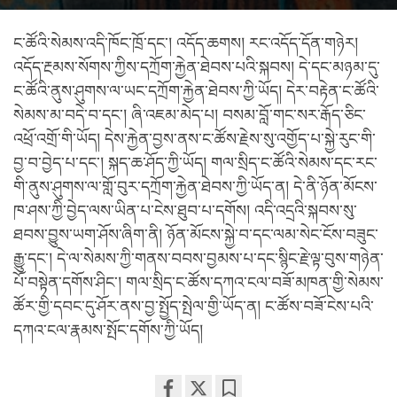
ང་ཚོའི་སེམས་འདི་ཁོང་ཁྲོ་དང་། འདོད་ཆགས། རང་འདོད་དོན་གཉེར།
འདོད་རྔམས་སོགས་ཀྱིས་དཀྲོག་རྐྱེན་ཐེབས་པའི་སྐབས། དེ་དང་མཉམ་དུ་
ང་ཚོའི་ནུས་ཤུགས་ལ་ཡང་དཀྲོག་རྐྱེན་ཐེབས་ཀྱི་ཡོད། དེར་བརྟེན་ང་ཚོའི་
སེམས་མ་བདེ་བ་དང་། ཞི་འཇམ་མེད་པ། བསམ་བློ་གང་སར་རྒོད་ཅིང་
འཕྲོ་འགྲོ་གི་ཡོད། དེས་རྐྱེན་བྱས་ནས་ང་ཚོས་རྗེས་སུ་འགྱོད་པ་སྐྱེ་རུང་གི་
བྱ་བ་བྱེད་པ་དང་། སྐད་ཆ་ཤོད་ཀྱི་ཡོད། གལ་སྲིད་ང་ཚོའི་སེམས་དང་རང་
གི་ནུས་ཤུགས་ལ་གློ་བུར་དཀྲོག་རྐྱེན་ཐེབས་ཀྱི་ཡོད་ན། དེ་ནི་ཉོན་མོངས་
ཁ་ཤས་ཀྱི་བྱེད་ལས་ཡིན་པ་ངེས་ཐུབ་པ་དགོས། འདི་འདྲའི་སྐབས་སུ་
ཐབས་བྱུས་ཡག་ཤོས་ཞིག་ནི། ཉོན་མོངས་སྐྱེ་བ་དང་ལམ་སེང་ངོས་བཟུང་
རྒྱུ་དང་། དེ་ལ་སེམས་ཀྱི་གནས་བབས་བྱམས་པ་དང་སྙིང་རྗེ་ལྟ་བུས་གཉེན་
པོ་བསྟེན་དགོས་ཤིང་། གལ་སྲིད་ང་ཚོས་དཀའ་ངལ་བཟོ་མཁན་གྱི་སེམས་
ཚོར་གྱི་དབང་དུ་ཤོར་ནས་བྱ་སྤྱོད་སྤེལ་གྱི་ཡོད་ན། ང་ཚོས་བཟོ་ངེས་པའི་
དཀའ་ངལ་རྣམས་སྤོང་དགོས་ཀྱི་ཡོད།