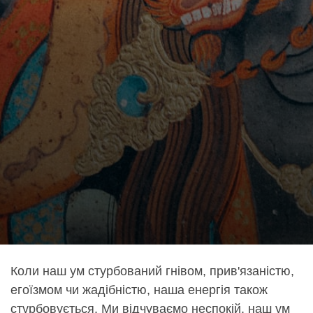
Коли наш ум стурбований гнівом, прив'язаністю,
егоїзмом чи жадібністю, наша енергія також
стурбовується. Ми відчуваємо неспокій, наш ум