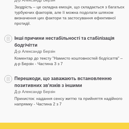
Заздрість – це складна емоція, що складається з багатьох
турбуючих факторів, але її можна подолати шляхом
визначення цих фактори та застосування ефективної
протидії.
Інші причини нестабільності та стабілізація
бодгічітти
Д-р Александр Берзін
Коментар до тексту "Намисто коштовностей бодгісаттв" –
д-р Берзін - Частина 3 з 7
Перешкоди, що заважають встановленню
позитивних зв'язків з іншими
Д-р Александр Берзін
Прихисток: надання сенсу життю та прийняття надійного
напрямку - Частина 2 з 7