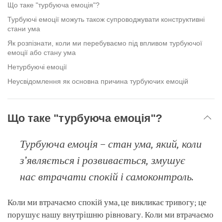
facebook
Що таке "турбуюча емоція"?
Турбуючі емоції можуть також супроводжувати конструктивні
стани ума
Як розпізнати, коли ми перебуваємо під впливом турбуючої
емоції або стану ума
Нетурбуючі емоції
Неусвідомлення як основна причина турбуючих емоцій
Що таке "турбуюча емоція"?
Турбуюча емоція – стан ума, який, коли
з’являється і розвивається, змушує
нас втрачати спокій і самоконтроль.
Коли ми втрачаємо спокій ума, це викликає тривогу; це
порушує нашу внутрішню рівновагу. Коли ми втрачаємо