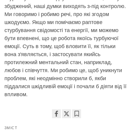
збуджений, наші думки виходять з-під контролю.
Ми говоримо і робимо речі, про які згодом
шкодуємо. Якщо ми помічаємо раптове
стурбування свідомості та енергії, ми можемо
бути впевнені, що це робота якоїсь турбуючої
емоції. Суть в тому, щоб вловити її, як тільки
вона з'являється, і застосувати якийсь
протилежний ментальний стан, наприклад,
любов і співчуття. Ми робимо це, щоб уникнути
проблем, які неодмінно створили б, якби
піддалися шкідливій емоції і почали б діяти від її
впливом.
Share
Bookmark
ЗМІСТ
on