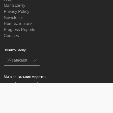
Мапа сайту
Privacy Policy
Newsletter
Нові матеріали
Progress Reports
Courses
Змінити мову
Ми в соціальних мережах
on
on
on
on
facebook
X
soundcloud
youtube
Subscribe to our newsletter
Enter