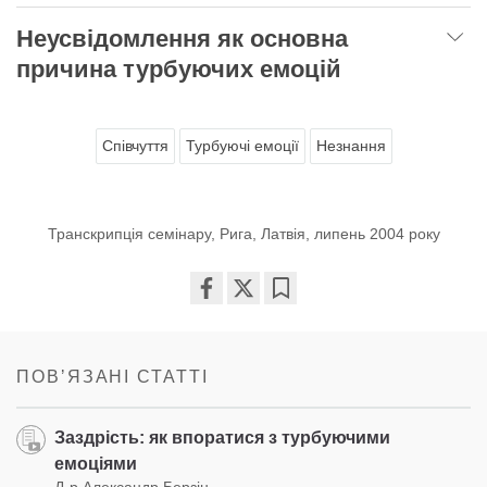
Неусвідомлення як основна
причина турбуючих емоцій
Співчуття
Турбуючі емоції
Незнання
Транскрипція семінару, Рига, Латвія, липень 2004 року
Share
Bookmark
on
facebook
ПОВʼЯЗАНІ СТАТТІ
Заздрість: як впоратися з турбуючими
емоціями
Д-р Александр Берзін