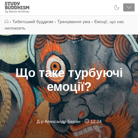
Close
Study
Buddhism
Home
›
Тибетський буддизм
›
Тренування ума
›
Емоції, що нас
непокоять
Що таке турбуючі
емоції?
Д-р Александр Берзін
12:24