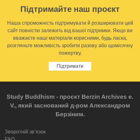
Підтримайте наш проєкт
Наша спроможність підтримувати й розширювати цей
сайт повністю залежить від вашої підтримки. Якщо ви
вважаєте наші матеріали корисними, будь ласка,
розгляньте можливість зробити разову або щомісячну
пожертву.
Підтримати
Study Buddhism - проєкт Berzin Archives e.
V., який заснований д-ром Александром
Берзіним.
Зворотній звʼязок
FAQ