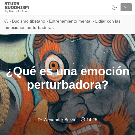
Close
Study
Buddhism
Home
›
Budismo tibetano
›
Entrenamiento mental
›
Lidiar con las
emociones perturbadoras
¿Qué es una emoción
perturbadora?
Dr. Alexander Berzin
14:25