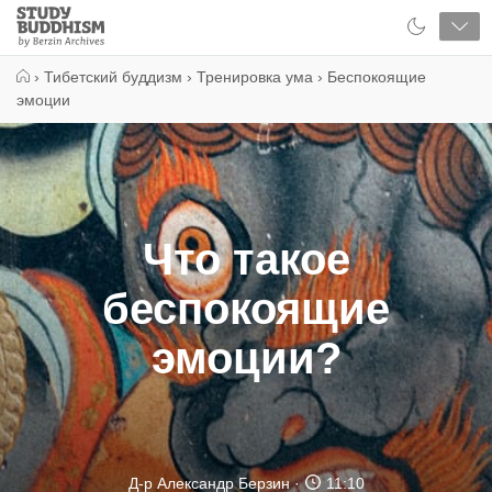
Close
Study
Buddhism
Home
›
Тибетский буддизм
›
Тренировка ума
›
Беспокоящие
эмоции
Что такое
беспокоящие
эмоции?
Д-р Александр Берзин
11:10