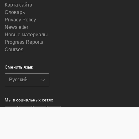
Карта сайта
Словарь
Privacy Policy
Newsletter
Новые материалы
Progress Reports
Courses
Сменить язык
Мы в социальных сетях
on
on
on
on
facebook
X
soundcloud
youtube
Subscribe to our newsletter