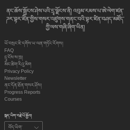
ནང་ཆོས་སྦྱོངས་ཤེས་པའི་དྲྭ་ལྗོངས་ནི། འབུམ་རམས་པ་ཨེ་ལེག་ཛན་
ཌར་བྷར་ཛིན་གྱིས་གསར་འཛུགས་གནང་བའི་བྷར་ཛིན་བཤད་མཛོད་
ཀྱི་ལས་གཞི་ཞིག་ཡིན།
ཡོ་བསྲང་ཇི་དགོས་ཡ་ལན་གཏོང་རོགས།
FAQ
དྲྭ་ངོས་ས་ཁྲ།
མིང་ཚིག་རིའུ་མིག
Privacy Policy
Newsletter
ནང་དོན་ཐོན་གསར་ཤོས།
Progress Reports
Courses
སྐད་ཡིག་བརྗེ་པོ་རྒྱོབ།