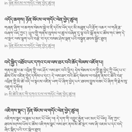
in
ཉོན་མོངས་ལ་གདོང་ལེན་བྱེད་ཚུལ།
འདོད་ཆགས། ཉོན་མོངས་ལ་གདོང་ལེན་བྱེད་ཚུལ།
གཞན་ཞིག་ལ་ཆགས་སེམས་སྐྱེ་བ་ནི་དངོས་ཡོད་དང་མི་མཐུན་པའི་རྟོག་འཆར་ལ་གཞི་རྩ་
བཞག་ཡོད་ཀྱང་། ཡུལ་གྱི་གནས་ལུགས་ལ་ཚུལ་བཞིན་དུ་ལྟ་བའི་སྒོ་ནས་ང་ཚོས་གང་ཟག་དེ་
ལ་སྔར་ལས་ལྷག་པའི་བརྩེ་བ་དང་བསམ་ཤེས་ལྡན་པའི་བསྟུན་ཐབས་སྦྱོང་ཐུབ།
in
ཉོན་མོངས་ལ་གདོང་ལེན་བྱེད་ཚུལ།
བདེ་སྐྱིད་འཐོབ་པར་དཀའ་ངལ་ལས་ཐར་བའི་ཆོད་སེམས་འཇོག་པ།
གནས་ཚུལ་ཆ་འཕྲིན་གྱི་ལང་ཤོར་ལས་ཐར་བའི་ཕྱིར། དེས་སེམས་ངལ་གྱི་རྒྱུ་བྱེད་ཀྱི་ཡོད་པ་ང་
ཚོས་ངོས་འཛིན་བྱེད་དགོས་པ་དང་། དེ་ལས་ཐར་བའི་ཆོད་སེམས་ལ་བརྟེན་ནས་ང་ཚོའི་བརྡ་
འཕྲིན་གྱི་མི་ཚེ་འདི་ལ་སྟངས་འཛིན་ཡག་པོ་ཞིག་བྱེད་པར་ཐབས་བྱུས་བཟང་པོ་ཞིག་གི་རྗེས་སུ་
འཇུག་དགོས།
in
མི་ཚེའི་ནང་གི་དཀའ་ངལ་ལ་གདོང་ལེན་བྱེད་ཚུལ།
འཇིགས་སྣང་། ཉོན་མོངས་ལ་གདོང་ལེན་བྱེད་ཚུལ།
འཇིགས་སྣང་ལ་རྣམ་པ་མང་པོ་ཡོད་ལ། དེ་དག་གི་འབྱུང་རྐྱེན་ཡང་མང་པོ་ཡོད། འོན་ཀྱང་
ཐབས་མཁས་པོས་ང་ཚོས་འཇིགས་སྣང་ལས་ཐར་ནས་མི་ཚེ་སྔར་ལས་ཞི་འཇམ་པ་དང་བདེ་
ཞིང་སྐྱིད་པའི་ངང་སྐྱེལ་ཐུབ།