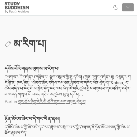
Close
Study
Buddhism
Home
མ་རིག་པ།
དངོས་པོའི་གནས་ལུགས་མ་རིག་པ།
འཕགས་པའི་བདེན་པ་གཉིས་པ། སྡུག་བསྔལ་གྱི་རྒྱུ་དངོས། (ཀུན་འབྱུང་བདེན་པ།) བརྙན་པར།
རོ་བྷི་ན་ ཁར་ཊཱིན། “སེམས་ཚོར་དཀའ་ངལ་ཅན་རྣམས་ལ་གདོང་ལེན་བྱེད་པ།”&nbsp; ང་
ཚོས་བདེན་པ་དང་པོ་ལ་སྒེར་དོན་དང་ཁས་ལེན་ཆེ་བའི་ཚུལ་གྱིས་བལྟས་པ་ནང་བཞིན་བདེན་
པ་གཞན་གསུམ་པོ་ལའང་གཅིག་མཚུངས་སུ་ལྟ་དགོས།...
Part
in
ནང་ཆོས་ཉིན་རེའི་མི་ཚེའི་ནང་ལག་བསྟར་བྱེད་པ།
ཉོན་མོངས་ཟེར་བ་དེ་གང་ཡིན་ནམ།
ང་ཚོའི་སེམས་ཀྱི་ཞི་བདེ་དང་རང་ཚུགས་བརླག་པར་བྱེད་མཁན་ནི་ཉོན་མོངས་ཅན་གྱི་སེམས་
ཚོར་རྣམས་རེད།