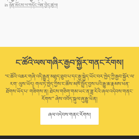
in
ཉོན་མོངས་ལ་གདོང་ལེན་བྱེད་ཚུལ།
ང་ཚོའི་ལས་གཞིར་རྒྱབ་སྐྱོར་གནང་རོགས།
“ང་ཚོའི་འཆར་གཞི་འདི་རྒྱུན་མཐུད་ཐུབ་པ་དང་རྒྱ་སྐྱེད་ཡོང་བར་ཁྱེད་ཀྱི་རྒྱབ་སྐྱོར་ལ་
རག་ ལུས་ཡོད། གལ་ཏེ་ཁྱེད་ཀྱིས་ང་ཚོས་མཁོ་སྤྲོད་བྱས་པའི་རྒྱུ་ཆ་རྣམས་ཕན་
ཐོགས་ཡོད་པ་ གཟིགས་ན། ཐེངས་གཅིག་གམ་ཡང་ན་ཟླ་རེའི་ཞལ་འདེབས་གནང་
རོགས་” ཞེས་འབོད་སྐུལ་ཞུ་རྒྱུ་ཡིན།
ཞལ་འདེབས་གནང་རོགས།