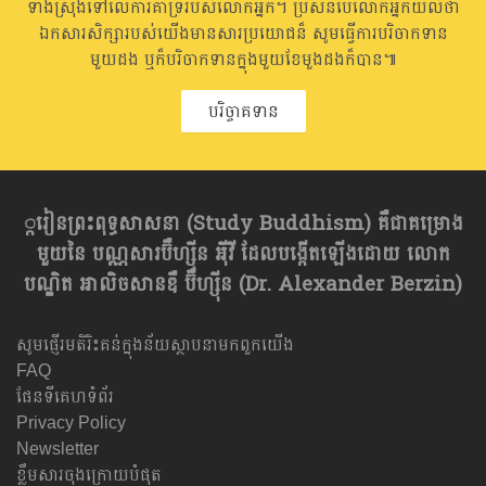
ទាំងស្រុងទៅលើការគាំទ្ររបស់លោកអ្នក។ ប្រសិនបើលោកអ្នកយល់ថា
ឯកសារសិក្សារបស់យើងមានសារប្រយោជន៏ សូមធ្វើការបរិចាកទាន
មួយដង ឬក៏បរិចាកទានក្នុងមួយខែមួងដងក៏បាន៕
បរិច្ចាគទាន
្ករៀនព្រះពុទ្ធសាសនា​ (Study Buddhism) គឺជាគម្រោង
មួយនៃ បណ្ណសារប៊ឺហ្សុីន អុីវី ដែលបង្កើតឡើងដោយ លោក
បណ្ឌិត អាលិចសានឌឺ ប៊ឺហ្សុីន (Dr. Alexander Berzin)
សូមផ្ញើរមតិរិះគន់ក្នុងន័យស្ថាបនាមកពួកយើង
FAQ
ផែនទីគេហទំព័រ
Privacy Policy
Newsletter
ខ្លឹមសារចុងក្រោយបំផុត