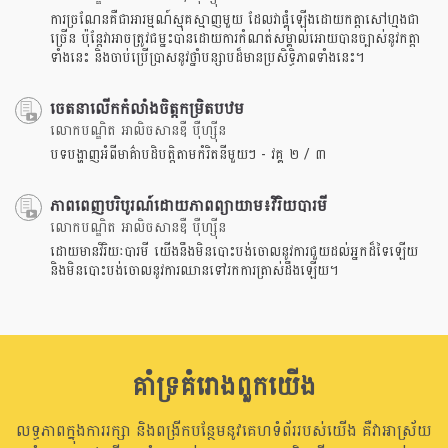
ការច្រណែនគឺជាអារម្មណ៍ស្មុគស្មាញមួយ ដែលវាផ្គុំឡើងដោយកត្តាសៅហ្មងជា
ច្រើន ប៉ុន្តែវាអាចត្រូវជម្នះបានដោយការកំណត់សម្គាល់អោយបានច្បាស់នូវកត្តា
ទាំងនេះ និងចាប់ប្រើប្រាសនូវថ្នាំបន្សាបដ៏មានប្រសិទ្ធិភាពទាំងនេះ។
ចេតនាលើកកំលាំងចិត្តកម្រិតបឋម
លោកបណ្ឌិត អាលិចសានឌឺ បុឺហ្សុីន
បទបង្ហាញអំពីមាគ៌ាបដិបត្តិតាមកំរិតនីមួយៗ - វគ្គ ២ / ៣
ភាពពេញបរិបូរណ៍ដោយភាពព្យាយាម៖វិរិយបារមី
លោកបណ្ឌិត អាលិចសានឌឺ បុឺហ្សុីន
ដោយមានវិរិយៈបារមី យើងនឹងមិនបោះបង់ចោលនូវការជួយដល់អ្នកដ៏ទៃឡើយ
និងមិនបោះបង់ចោលនូវការឈានទៅរកការត្រាស់ដឹងឡើយ។
គាំទ្រគំរោងពួកយើង
លទ្ធភាពក្នុងការរក្សា និងពង្រីកបន្ថែមនូវគេហទំព័ររបស់យើង គឺវាអាស្រ័យ