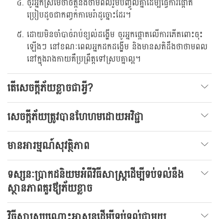
ចូរអ្នកស្រមៃថាចិត្តនិងថាមពលរួមបញ្ចូលគ្នាដើម្បីធ្វើការផ្តោត
ប្រៀបដូចជាកញ្ចក់កាមេរ៉ាដូច្នោះដែរ។
ដោយមិនចាំបាច់រាប់ខ្យល់ដង្ហើម ចូរអ្នកផ្តោតលើការភើតពោះចុះ
ឡើងៗ នៅខណៈពេលអ្នកដកដង្ហើម និងមានសតិដឹងថាថាមពល
នៅក្នុងរាងកាយគឺប្រព្រឹត្តទៅស្របគ្នាល្អ។
តើសេចក្តីភ័យខ្លាចជាអ្វី?
សេចក្តីភ័យត្រូវបានហែហមដោយអវិជ្ជា
មានអារម្មណ៍សុវត្ថិភាព
ទស្សនៈប្រាកដនិយមអំពីវិធីសាស្រ្តដើម្បីទប់ទល់នឹង
ស្ថានភាពគួរឳ្យភ័យខ្លាច
វិធីសាស្រ្តបណ្ណោះអាសន្នដើម្បីទប់ទល់ជាមួយ