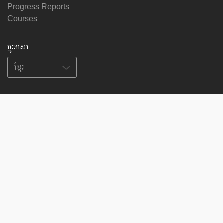
Progress Reports
Courses
ប្តូរភាសា
សូមតាមដានពួកយើងនៅលើ
on
on
on
on
facebook
X
soundcloud
youtube
Subscribe to our newsletter
Enter
Subscribe
your
email