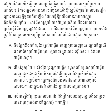
ផ្សេងៗដែលយើងធ្វើមុនពេលប្រតិបត្តិសមាធិ ឬមុនពេលស្តាប់ព្រះធម៌
ជាដើម។ វិធីសាស្រ្តទាំងអស់នេះគឺជួយយើងឳ្យស្ងប់ចិត្តនៅពេលមានរឿង
គ្រោះអាសន្នអ្វីមួយកើតឡើង ដែលធ្វើឳ្យយើងមានភាពតក់ស្លុត
និងភិតភ័យខ្លាំង។ ជាវិធីសាស្រ្តជំហានដំបូងមុននឹងយើងឈានទៅ
ប្រតិបត្តិវិធីសាស្រ្តជ្រៅជាងនេះ។ យើងអាចយកវិធីសាស្រ្តមួយ ឬយកទាំង
ប្រាំវិធីសាស្រ្តនេះមកប្រើប្រាស់តាមលំដាប់លំដោយដូចខាងក្រោយ៖
បិទភ្នែកនិងរាប់វដ្តនៃខ្យល់ដង្ហើម ចេញចូលចេញចូល ផ្តោតចិត្តលើ
វេទនានៃខ្យល់ដង្ហើមចូល ចូលនៅក្នុងពោះ ឡើងចុះៗ និងដក
ដង្ហើមចេញ។
បើកភ្នែកប្រឹមៗ សំឡឺងចុះក្រោមបន្តិច ផ្តោតលើវដ្តនៃខ្យល់ដង្ហើម
ចេញ ផ្អាកដកដង្ហើម និងខ្យល់ដង្ហើមចូល និងប្រតិបត្តិតដូច
ខាងលើ បន្ទាប់មក ផ្តោតសតិលើវេទនានៃការប៉ះពាល់ផ្ទាល់
តាមរយៈការអង្គុយនៅលើកៅអី ឬនៅលើការូជាដើម។
រំលឹកឡើងវិញនូវគោលបំណង និងអ្វីដែលយើងប្រាថ្នាចង់សម្រេច
បាន(ប្រាថ្នាចង់បានចិត្តស្ងប់) ហេតុអ្វី។