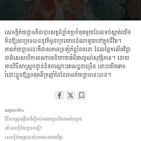
សេចក្តីភ័យខ្លាចគឺជាឧបសគ្គដ៍ខ្លាំងក្លាបំផុតមួយដែលទប់ស្កាត់យើង
មិនឳ្យសម្រេចបាននូវកិច្ចជាប្រយោជន៍ណាមួយនៅក្នុងជីវិត។
ភាពភ័យខ្លាចនេះគឺជាសភាពច្រឡំភ័ន្តនៃមនោ ដែលផ្អែកលើអវិជ្ជា
ជាពិសេសបើកាលណាគេនិយាយអំពីអារម្មណ៍សុវត្ថិភាព។ ដោយ
មានវិធីសាស្រ្តបន្ទាន់និងបណ្តោះអាសន្នជាច្រើន នោះយើងអាច
រំដោះខ្លួនឳ្យរួចផុតពីក្រញាំដៃនៃភាពភ័យខ្លាចនេះបាន។
Share
Bookmark
on
សង្ខេបមាតិការ
facebook
វិធីសាស្រ្តលឿនដើម្បីទប់ទល់ជាមួយនឹងភាពភ័យខ្លាច
តើសេចក្តីភ័យខ្លាចជាអ្វី?
សេចក្តីភ័យត្រូវបានហែហមដោយអវិជ្ជា