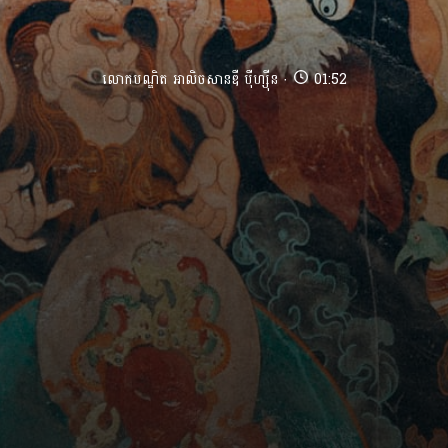
លោកបណ្ឌិត អាលិចសានឌឺ បុឺហ្សុីន
01:52