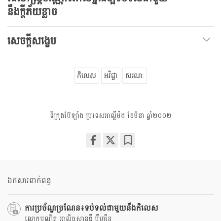
នឹងក្តីភ័យខ្លាច
សេចក្តីសង្ខេប
កិលេស
អវិជ្ជា
សរណៈ
ទីក្រុងប៊ែឡាំង ប្រទេសអាល្លឺម៉ង ខែមិនា ឆ្នាំ២០០២
Share
Bookmark
on
facebook
ឯកសារពាក់ពន្ធ
ការប្រច័ណ្ឌច្រណែន៖ទប់ទល់ជាមួយនឹងកិលេស
លោកបណ្ឌិត អាលិចសានឌឺ បុឺហ្សុីន