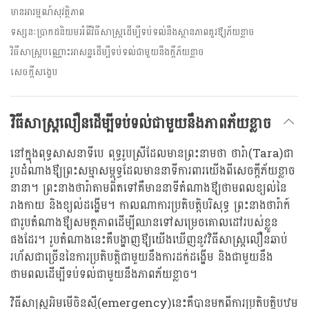
មានអារម្មណ៍សុវត្ថិភាព
ទស្សនៈប្រាកដនិយមអំពីវិធីសាស្រ្តដើម្បីទប់ទល់នឹងស្ថានភាពគួរឳ្យភ័យខ្លាច
វិធីសាស្រ្តបណ្ណោះអាសន្នដើម្បីទប់ទល់ជាមួយនឹងក្តីភ័យខ្លាច
សេចក្តីសង្ខេប
វិធីសាស្រ្តលឿនដើម្បីទប់ទល់ជាមួយនឹងភាពភ័យខ្លាច
នៅក្នុងពុទ្ធសាសនាទីបេ ពុទ្ធរូបស្រីដែលមានព្រះនាមថា ថារ៉ា(Tara)ជា
រូបដំណាងឳ្យព្រះសម្មាសម្ពុទ្ធដែលមាននាទីការពារយើងពីសេចក្តីភ័យខ្លាច
នានា។ ព្រះនាងថារ៉ាតាមពិតទៅគឺមាននាទីតំណាងឳ្យថាមពលខ្យល់នៃ
រាងកាយ និងខ្យល់ដង្ហើម។ កាលណាការប្រតិបត្តិបរិសុទ្ធ ព្រះនាងថារ៉ាក៍
ជារូបតំណាងឳ្យសមត្ថភាពដើម្បីឈានទៅសម្រេចគោលដៅរបស់ខ្លួន
ផងដែរ។ រូបតំណាងនេះគឺបង្ហាញឳ្យយើងឃើញនូវវិធីសាស្រ្តលឿនឆាប់
រហ័សជាច្រើននៃការប្រតិបត្តិជាមួយនឹងការដក់ដង្ហើម និងជាមួយនឹង
ថាមពលដើម្បីទប់ទល់ជាមួយនឹងភាពភ័យខ្លាច។
វិធីសាស្រ្តអិមមើចិនស៊ី(emergency)នេះគឺបានមកពីការប្រតិបត្តិបឋម