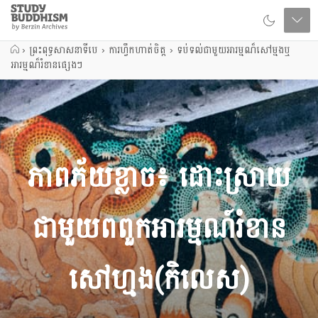
Close
Study
Buddhism
Home
›
ព្រះពុទ្ធសាសនាទីបេ
›
ការហ្វឹកហាត់ចិត្ត
›
ទប់ទល់ជាមួយអារម្មណ៏សៅម្មងឬ
អារម្មណ៏រំខានផ្សេងៗ
ភាពភ័យខ្លាច៖ ដោះស្រាយ
ជាមួយពពួកអារម្មណ៍រំខាន
សៅហ្មង(កិលេស)