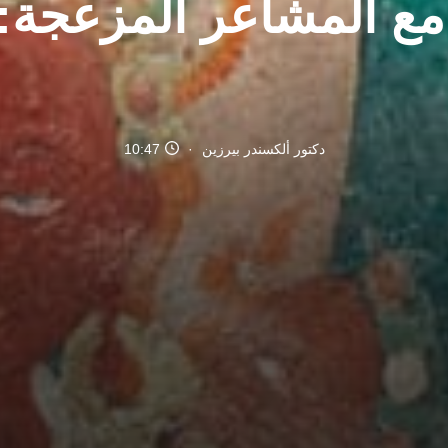
 مع المشاعر المزعجة:
دكتور ألكسندر بيرزين
10:47