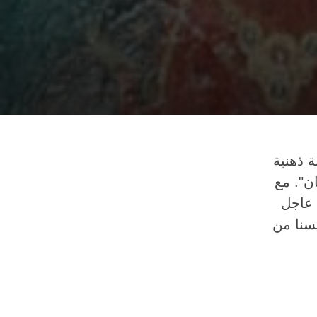
 ذهنية
ن". مع
 عاجل
فسنا من