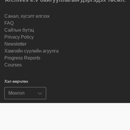
Санал, хүсэлт илгээх
FAQ
Cайтын бүтзц
Privacy Policy
Newsletter
Хамгийн сүүлийн агуулга
Progress Reports
Courses
Хэл өөрчлөх
Биднийг дагах
on
on
on
on
facebook
X
soundcloud
youtube