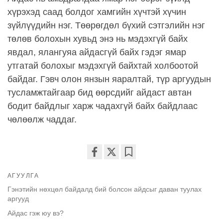
хүрэхэд саад болдог хамгийн хүчтэй хүчин
зүйлүүдийн нэг. Төөрөгдөл бүхий сэтгэлийн нэг
төлөв болохын хувьд энэ нь мэдэхгүй байх
явдал, ялангуяа айдасгүй байх гэдэг ямар
утгатай болохыг мэдэхгүй байхтай холбоотой
байдаг. Гэвч олон янзын яаралтай, түр аргуудын
тусламжтайгаар бид өөрсдийг айдаст автан
бодит байдлыг харж чадахгүй байх байдлаас
чөлөөлж чаддаг.
Share
Bookmark
АГУУЛГА
on
facebook
Гэнэтийн нөхцөл байдалд бий болсон айдсыг даван туулах
аргууд
Айдас гэж юу вэ?