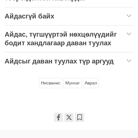
Айдасгүй байх
Айдас, түгшүүртэй нөхцөлүүдийг
бодит хандлагаар даван туулах
Айдсыг даван туулах түр аргууд
Нисванис
Мунхаг
Аврал
Share
Bookmark
on
facebook