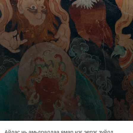
Айдас нь амьдралдаа ямар нэг эерэг зүйлд