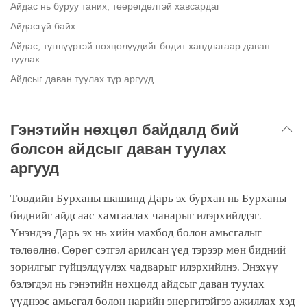
Айдас нь буруу таних, төөрөгдөлтэй хавсардаг
Айдасгүй байх
Айдас, түгшүүртэй нөхцөлүүдийг бодит хандлагаар даван
туулах
Айдсыг даван туулах түр аргууд
Гэнэтийн нөхцөл байдалд бий
болсон айдсыг даван туулах
аргууд
Төвдийн Бурханы шашинд Дарь эх бурхан нь Бурханы
биднийг айдсаас хамгаалах чанарыг илэрхийлдэг.
Үнэндээ Дарь эх нь хийн махбод болон амьсгалыг
төлөөлнө. Сөрөг сэтгэл арилсан үед тэрээр мөн бидний
зорилгыг гүйцэлдүүлэх чадварыг илэрхийлнэ. Энэхүү
бэлэгдэл нь гэнэтийн нөхцөлд айдсыг даван туулах
үүднээс амьсгал болон нарийн энергитэйгээ ажиллах хэд