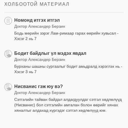
ХОЛБООТОЙ МАТЕРИАЛ
Номонд итгэх итгэл
Доктор Александер Берзин
Бодь мөрийн зэрэг Лам-римаар гарах өөрийн хувьсал -
Хэсэг 2 нь 7
Бодит байдлыг үл мэдэх явдал
Доктор Александер Берзин
Бурханы шашны сургаалыг бодит амьдралд хэрэглэх нь -
Хэсэг 3 нь 7
Нисванис гэж юу вэ?
Доктор Александер Берзин
Сэтгэлийн тайван байдал алдагдуулдаг сэтгэл хөдлөлүүд
(Нисванис) бол сэтгэлийн амгалан болон өөрийг хянах
хяналтыг алдахад хүргэдэг сэтгэл хөдлөлүүд юм.