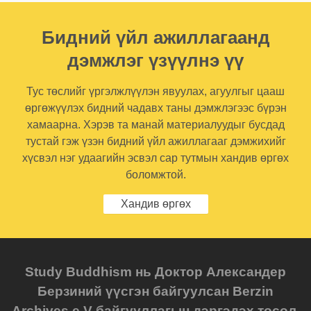
Бидний үйл ажиллагаанд
дэмжлэг үзүүлнэ үү
Тус төслийг үргэлжлүүлэн явуулах, агуулгыг цааш
өргөжүүлэх бидний чадавх таны дэмжлэгээс бүрэн
хамаарна. Хэрэв та манай материалуудыг бусдад
тустай гэж үзэн бидний үйл ажиллагааг дэмжихийг
хүсвэл нэг удаагийн эсвэл сар тутмын хандив өргөх
боломжтой.
Хандив өргөх
Study Buddhism нь Доктор Александер
Берзиний үүсгэн байгуулсан Berzin
Archives e.V байгууллагын дэргэдэх төсөл.