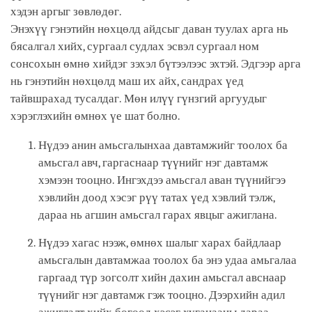
хэдэн аргыг зөвлөдөг.
Энэхүү гэнэтийн нөхцөлд айдсыг даван туулах арга нь
бясалгал хийх, сургаал судлах эсвэл сургаал ном
сонсохын өмнө хийдэг зэхэл бүтээлээс эхтэй. Эдгээр арга
нь гэнэтийн нөхцөлд маш их айх, сандрах үед
тайвшрахад тусалдаг. Мөн илүү гүнзгий аргуудыг
хэрэглэхийн өмнөх үе шат болно.
Нүдээ анин амьсгалынхаа давтамжийг тоолох ба
амьсгал авч, гаргаснаар түүнийг нэг давтамж
хэмээн тооцно. Ингэхдээ амьсгал аван түүнийгээ
хэвлийн доод хэсэг рүү татах үед хэвлий тэлж,
дараа нь агшин амьсгал гарах явцыг ажиглана.
Нүдээ хагас нээж, өмнөх шалыг харах байдлаар
амьсгалын давтамжаа тоолох ба энэ удаа амьгалаа
гаргаад түр зогсолт хийн дахин амьсгал авснаар
түүнийг нэг давтамж гэж тооцно. Дээрхийн адил