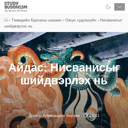
Close
Study
Buddhism
Home
›
Төвөдийн Бурханы шашин
›
Оюун судлахуйн
›
Нисванисыг
шийдвэрлэх нь
Айдас: Нисванисыг
шийдвэрлэх нь
Доктор Александер Берзин
10:41