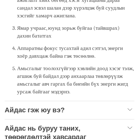
ажиглалт хийх бөгөөд хэсэг хугацааны дараа
сандал эсвэл шалан дээр хүрэлцэж буй суудлын
хэсгийг хамарч ажиглана.
Ямар учраас, юунд зорьж буйгаа (тайвшрах)
дахин бататгах
Аппаратны фокус тусахтай адил сэтгэл, энерги
хоёр давхцаж байна гэж төсөөлнө.
Амьсгалыг тоолохгүйгээр хэвлийн доод хэсэг тэлж,
агшиж буй байдал дээр анхаарлаа төвлөрүүлж
амьсгалыг авч гаргах ба биеийн бүх энерги жигд
урсаж байгааг мэдэрнэ.
Айдас гэж юу вэ?
Айдас нь буруу таних,
төөрөгдөлтэй хавсардаг