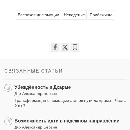
Беспокоящие эмоции
Неведение
Прибежище
Share
Bookmark
on
facebook
СВЯЗАННЫЕ СТАТЬИ
Убеждённость в Дхарме
Д-р Александр Берзин
Трансформация с помощью этапов пути ламрима - Часть
2 из 7
Возможность идти в надёжном направлении
Д-р Александр Берзин