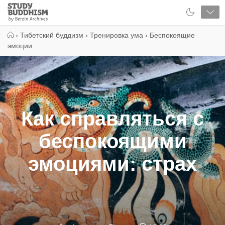
Close
Study
Buddhism
Home
›
Тибетский буддизм
›
Тренировка ума
›
Беспокоящие
эмоции
Как справляться с
беспокоящими
эмоциями: страх