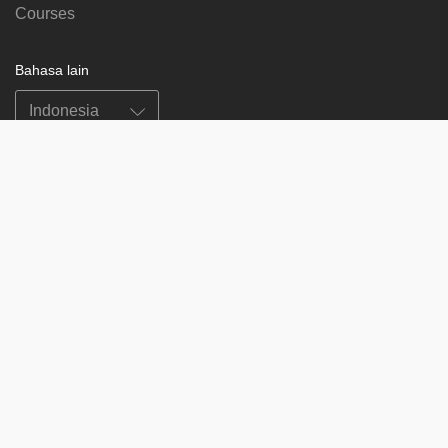
Courses
Bahasa lain
Ikuti kami di
on
on
on
on
facebook
X
soundcloud
youtube
Subscribe to our newsletter
Enter
Subscribe
your
email
Study