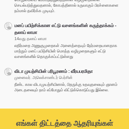
செயல்படுத்துவதனால், கோபத்தினால் உருவாகும் பிரச்னைகளை
நம்மால் தவிர்க்க முடியும்.
மனப் பயிற்சிக்கான எட்டு வசனங்களின் கருத்தாக்கம் -
தலாய் லாமா
14வது தலாய் லாமா
எதிர்மறை அணுகுமுறைகள் அனைத்தையும் நேர்மறையானதாக
மாற்றும் மனப் பயிற்சியின் மொத்த வழிமுறைகளும் எட்டு
வசனங்களில் தொகுக்கப்பட்டுள்ளது
விடா முயற்சியின் பரிபூரணம் : வீர்யபரமிதா
முனைவர். அலெக்சாண்டர் பெர்சின்
நீண்ட கால விடாமுயற்சியினால், பிறருக்கு உதவுதலையும் ஞானம்
அடைதலையும் நாம் எப்போதும் விட்டுக்கொடுப்பது இல்லை.
எங்கள் திட்டத்தை ஆதரியுங்கள்