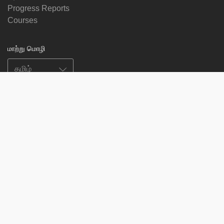
Progress Reports
Courses
மாற்று மொழி
எங்களைப் பின்தொடர
on
on
on
on
facebook
X
soundcloud
youtube
Subscribe to our newsletter
Enter
Subscribe
your
email