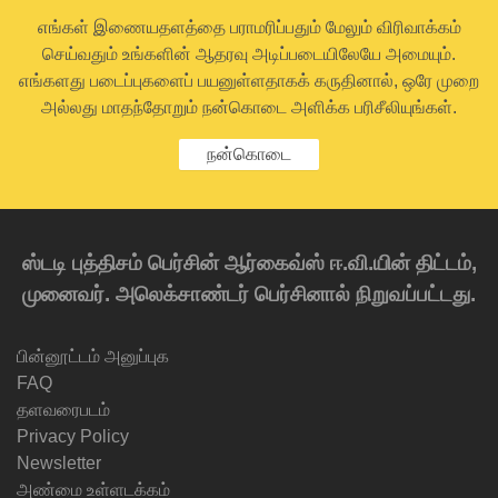
எங்கள் இணையதளத்தை பராமரிப்பதும் மேலும் விரிவாக்கம்
செய்வதும் உங்களின் ஆதரவு அடிப்படையிலேயே அமையும்.
எங்களது படைப்புகளைப் பயனுள்ளதாகக் கருதினால், ஒரே முறை
அல்லது மாதந்தோறும் நன்கொடை அளிக்க பரிசீலியுங்கள்.
நன்கொடை
ஸ்டடி புத்திசம் பெர்சின் ஆர்கைவ்ஸ் ஈ.வி.யின் திட்டம்,
முனைவர். அலெக்சாண்டர் பெர்சினால் நிறுவப்பட்டது.
பின்னூட்டம் அனுப்புக
FAQ
தளவரைபடம்
Privacy Policy
Newsletter
அண்மை உள்ளடக்கம்