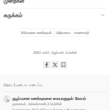
முறைகள்
சுருக்கம்
சிக்கலான உணர்வுகள்
அறியாமை
சரணாகதி
2002 மார்ச், ஜெர்மனி, பெர்லின்
Share
Bookmark
on
facebook
தொடர்புடைய படைப்பு
குழப்பமான உணர்வுகளை கையாளுதல்: கோபம்
முனைவர். அலெக்சாண்டர் பெர்சின்
பொறுமையை மேம்படுத்துவதற்கான வழிமுறைகளை