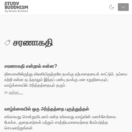
Close
Study
Buddhism
Home
சரணாகதி
சரணாகதி என்றால் என்ன?
தீமைகளிலிருந்து விலகியிருத்தலே நமக்கு நற்பாதையைக் காட்டும். நம்மை
சுற்றி என்ன நடந்தாலும் இந்தப் பண்பு நமக்கு மன உறுதியையும்,
வாழ்க்கையில் அர்த்தத்தையும் தரும்.
in
என்ன…
வாழ்க்கையில் ஒரு அர்த்தத்தை புகுத்துத்தல்
எங்காவது சென்றுவிடலாம் என்ற உங்களது வாழ்வின் மனச்சோர்வை
போக்க, குறைபாடுகள் மற்றும் சாத்தியமானவற்றை மேம்படுத்த
செயலாற்றுங்கள்.