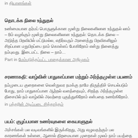
in
தியானங்கள்
தொடக்க நிலை உந்துதல்
உண்மையான தர்மப் பொருளுக்கான மூன்று நிலைகளிலான உந்துதல் லாம்
– ரிம் வழங்கும் மூன்று நிலைகளிலான உந்துதல்: தொடக்க நிலை –
அடுத்த பிறவியில் மட்டுமல்ல, எதிர்வரும் அனைத்து பிறவிகளிலும்
சிறப்பான மறுபிறப்பை நாம் கொள்ளப் போகிறோம் என்று நினைத்து
நம்புவது. இடைமட்ட நிலை – நாம்...
Part
in
மேம்படுத்தப்பட்ட பாதைக்கான அறிமுகம்
சரணாகதி: வாழ்வின் பாதுகாப்பான மற்றும் அர்த்தமுள்ள பயணம்
நம்முடைய குறைகளை வென்றுவர நமக்கு நாமே திருத்திச் செயல்படும்
போது, நாம் பாதுகாப்பான ஆற்றல் வளத்தையும், சிறந்த அர்த்தமுள்ள
திசையில் நம் வாழ்வில் அவற்றை புகுத்துகிறோம் என்பதை உணர்கிறோம்.
in
புத்தரின் அடிப்படை சித்தாந்தம்
பயம்: குழப்பமான உணர்வுகளை கையாளுதல்
அச்சங்கள் பல வடிவங்களில் இருக்கிறது, அது எழுவதற்கும் பல
காரணங்கள் உள்ளன, ஆனால் திறமையான முறைகள் மூலம் நாம் பயத்தை