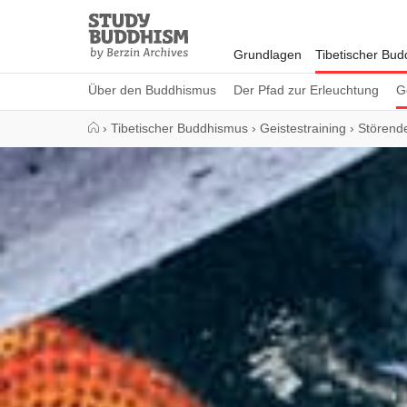
Close
Study
Buddhism
Grundlagen
Tibetischer Bu
Home
Über den Buddhismus
Der Pfad zur Erleuchtung
G
›
Tibetischer Buddhismus
›
Geistestraining
›
Störend