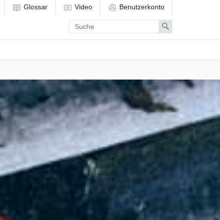
Glossar
Video
Benutzerkonto
Enter
Search
search
term