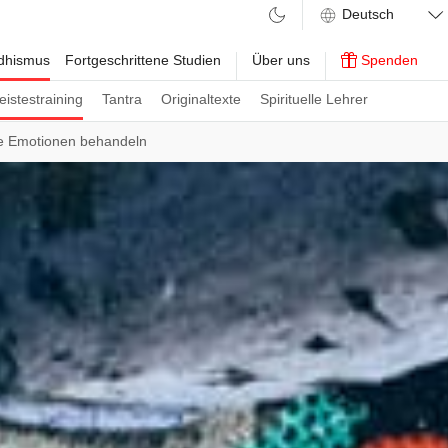
ddhismus
Fortgeschrittene Studien
Über uns
Spenden
eistestraining
Tantra
Originaltexte
Spirituelle Lehrer
e Emotionen behandeln