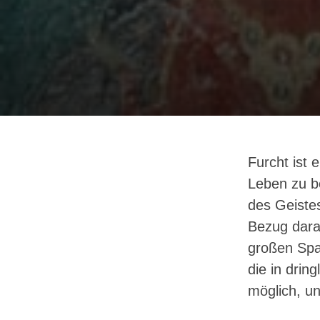
Furcht ist 
Leben zu be
des Geiste
Bezug darau
großen Spa
die in drin
möglich, u