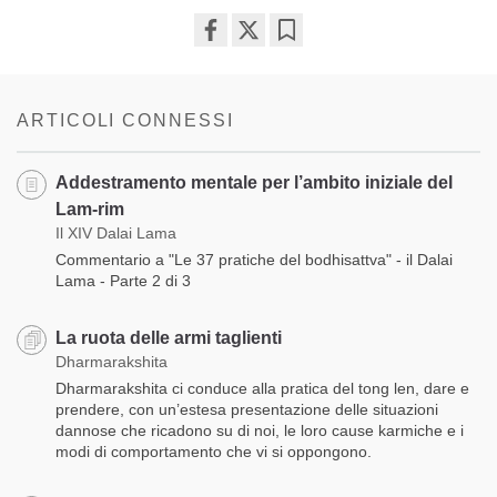
Share
Bookmark
on
facebook
ARTICOLI CONNESSI
Addestramento mentale per l’ambito iniziale del
Lam-rim
Il XIV Dalai Lama
Commentario a "Le 37 pratiche del bodhisattva" - il Dalai
Lama - Parte 2 di 3
La ruota delle armi taglienti
Dharmarakshita
Dharmarakshita ci conduce alla pratica del tong len, dare e
prendere, con un’estesa presentazione delle situazioni
dannose che ricadono su di noi, le loro cause karmiche e i
modi di comportamento che vi si oppongono.