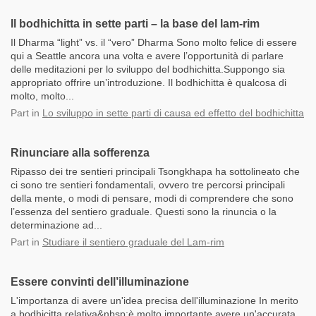
Il bodhichitta in sette parti – la base del lam-rim
Il Dharma “light” vs. il “vero” Dharma Sono molto felice di essere
qui a Seattle ancora una volta e avere l’opportunità di parlare
delle meditazioni per lo sviluppo del bodhichitta.Suppongo sia
appropriato offrire un’introduzione. Il bodhichitta è qualcosa di
molto, molto...
Part
in
Lo sviluppo in sette parti di causa ed effetto del bodhichitta
Rinunciare alla sofferenza
Ripasso dei tre sentieri principali Tsongkhapa ha sottolineato che
ci sono tre sentieri fondamentali, ovvero tre percorsi principali
della mente, o modi di pensare, modi di comprendere che sono
l’essenza del sentiero graduale. Questi sono la rinuncia o la
determinazione ad...
Part
in
Studiare il sentiero graduale del Lam-rim
Essere convinti dell’illuminazione
L'importanza di avere un'idea precisa dell'illuminazione In merito
a bodhicitta relativa&nbsp;è molto importante avere un'accurata