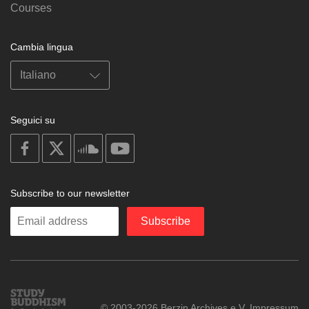
Courses
Cambia lingua
Seguici su
on
on
on
on
facebook
X
soundcloud
youtube
Subscribe to our newsletter
Enter
Subscribe
your
email
Study
© 2003-2026 Berzin Archives e.V.
Impressum
Buddhism