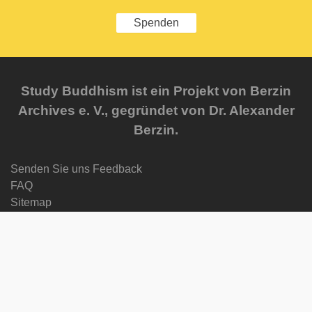
Spenden
Study Buddhism ist ein Projekt von Berzin
Archives e. V., gegründet von Dr. Alexander
Berzin.
Senden Sie uns Feedback
FAQ
Sitemap
Glossar
Privacy Policy
Newsletter
Neueste Inhalte
Progress Reports
Courses