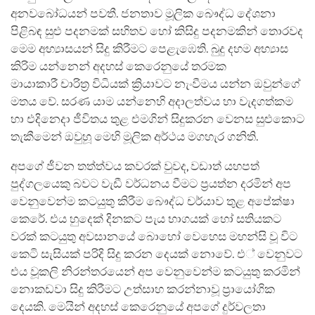
අනවබෝධයන් පවතී. ජනතාව මූලික බෞද්ධ දේශනා
පිළිබඳ සුළු පදනමක් සහිතව හෝ කිසිදු පදනමකින් තොරවද
මෙම අභ්‍යාසයන් සිදු කිරීමට පෙළැඹෙති. බුදු දහම අභ්‍යාස
කිරිම යන්නෙන් අදහස් කෙරෙනුයේ තරමක
මායාකාරී චාරිත්‍ර විධියක් ක්‍රියාවට නැංවීමය යන්න ඔවුන්ගේ
මතය වේ. සරණ යාම යන්නෙහි අදාලත්වය හා වැදගත්කම
හා එදිනෙදා ජීවිතය තුළ එමගින් සිදුකරන වෙනස සුළුකොට
තැකීමෙන් ඔවුහූ මෙහි මූලික අර්ථය මගහැර ගනිති.
අපගේ ජීවන තත්ත්වය කවරක් වුවද, වඩාත් යහපත්
පුද්ගලයෙකු බවට වැඩී වර්ධනය වීමට ප්‍රයත්න දරමින් අප
වෙනුවෙන්ම කටයුතු කිරීම බෞද්ධ චර්යාව තුළ අපේක්ෂා
කෙරේ. එය හුදෙක් දිනකට පැය භාගයක් හෝ සතියකට
වරක් කටයුතු අවසානයේ බොහෝ වෙහෙස මහන්සි වූ විට
කෙටි සැසියක් පරිදි සිදු කරන දෙයක් නොවේ. එ් වෙනුවට
එය වූකලි නිරන්තරයෙන් අප වෙනුවෙන්ම කටයුතු කරමින්
නොකඩවා සිදු කිරීමට උත්සාහ කරන්නාවූ ප්‍රායෝගික
දෙයකි. මෙයින් අදහස් කෙරෙනුයේ අපගේ දුර්වලතා