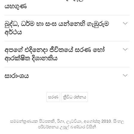
යහගුණ
බුද්ධ, ධර්ම හා සංඝ යන්නෙහි ගැඹුරුම
අර්ථය
අපගේ එදිනෙදා ජීවිතයේ සරණ හෝ
ආරක්ෂිත දිශානතිය
සාරාංශය
සරණ
ත්‍රිවිධ රත්නය
සම්මන්ත්‍රණයක පිටපතකි, රිගා, ලැට්වියා, අගෝස්තු 2010. සිංහල
පරිවර්තනය උපුල් බණ්ඩාර විසිනි