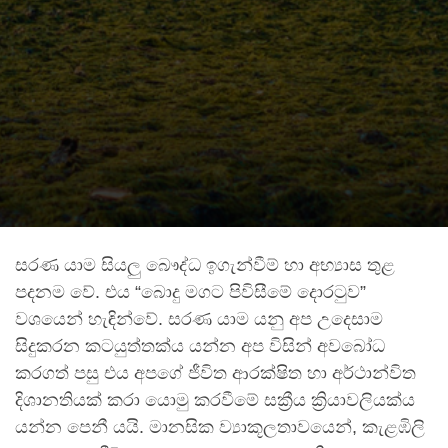
සරණ යාම සියලු බෞද්ධ ඉගැන්වීම් හා අභ්‍යාස තුළ
පදනම වේ. එය “බොදු මගට පිවිසීමේ දොරටුව”
වශයෙන් හැඳින්වේ. සරණ යාම යනු අප උදෙසාම
සිදුකරන කටයුත්තක්ය යන්න අප විසින් අවබෝධ
කරගත් පසු එය අපගේ ජීවිත ආරක්ෂිත හා අර්ථාන්විත
දිශානතියක් කරා යොමු කරවීමේ සක්‍රීය ක්‍රියාවලියක්ය
යන්න පෙනී යයි. මානසික ව්‍යාකූලතාවයෙන්, කැළඹිලි