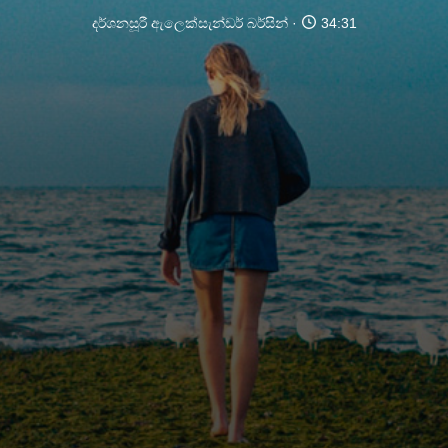
දර්ශනසූරී ඇලෙක්සැන්ඩර් බර්සින්
34:31