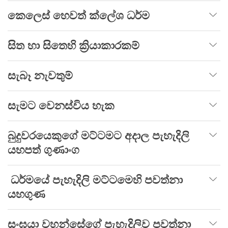
කෙලෙස් හෙවත් ක්ලේශ ධර්ම
සිත හා සිතෙහි ක්‍රියාකාරකම්
සැබෑ නැවතුම්
සැමට වෙනස්විය හැක
බුදුවරයෙකුගේ මට්ටමට අදාල පැහැදිලි
යහපත් ගුණාංග
ධර්මයේ පැහැදිලි මට්ටමෙහි පවත්නා
යහගුණ
සංඝයා වහන්සේගේ පැහැදිලිව පවත්නා