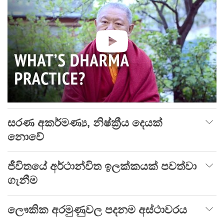
සරණ අකර්මණ්‍ය, නිෂ්ක්‍රීය දෙයක්
නොවේ
ජීවිතයේ අර්ථාන්විත ඉලක්කයක් පවත්වා
ගැනීම
ලෞකික අරමුණුවල පදනම අස්ථාවරය