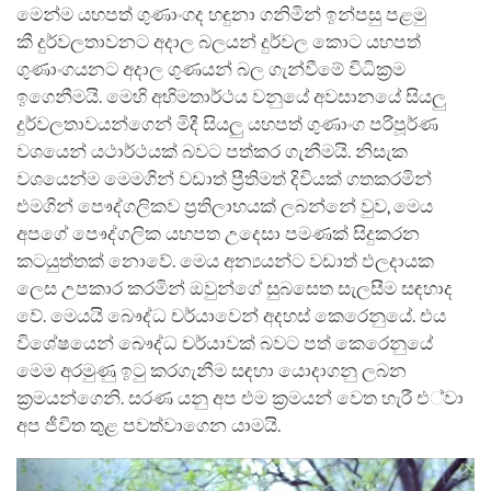
මෙන්ම යහපත් ගුණාංගද හඳුනා ගනිමින් ඉන්පසු පළමු
කී දුර්වලතාවනට අදාල බලයන් දුර්වල කොට යහපත්
ගුණාංගයනට අදාල ගුණයන් බල ගැන්වීමේ විධික්‍රම
ඉගෙනීමයි. මෙහි අභිමතාර්ථය වනුයේ අවසානයේ සියලු
දුර්වලතාවයන්ගෙන් මිදී සියලු යහපත් ගුණාංග පරිපූර්ණ
වශයෙන් යථාර්ථයක් බවට පත්කර ගැනීමයි. නිසැක
වශයෙන්ම මෙමගින් වඩාත් ප්‍රීතිමත් දිවියක් ගතකරමින්
එමගින් පෞද්ගලිකව ප්‍රතිලාභයක් ලබන්නේ වුව, මෙය
අපගේ පෞද්ගලික යහපත උදෙසා පමණක් සිදුකරන
කටයුත්තක් නොවේ. මෙය අන්‍යයන්ට වඩාත් ඵලදායක
ලෙස උපකාර කරමින් ඔවුන්ගේ සුබසෙත සැලසීම සඳහාද
වේ. මෙයයි බෞද්ධ චර්යාවෙන් අදහස් කෙරෙනුයේ. එය
විශේෂයෙන් බෞද්ධ චර්යාවක් බවට පත් කෙරෙනුයේ
මෙම අරමුණු ඉටු කරගැනීම සඳහා යොදාගනු ලබන
ක්‍රමයන්ගෙනි. සරණ යනු අප එම ක්‍රමයන් වෙත හැරී එ්වා
අප ජීවිත තුළ පවත්වාගෙන යාමයි.