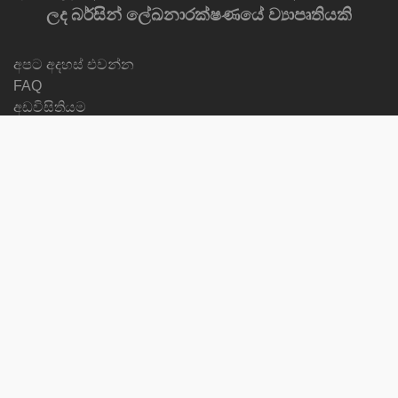
ලද බර්සින් ලේඛනාරක්ෂණයේ ව්‍යාපෘතියකි
අපට අදහස් එවන්න
FAQ
අඩවිසිතියම
Privacy Policy
Newsletter
නවතම අන්තර්ගතය
Progress Reports
Courses
භාෂාව වෙනස්කරන්න
අප අනුගමනය
on
on
on
on