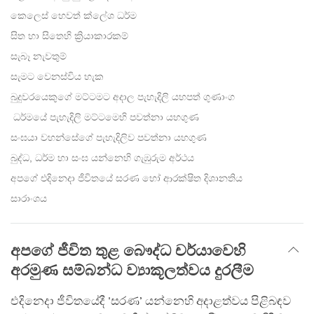
කෙලෙස් හෙවත් ක්ලේශ ධර්ම
සිත හා සිතෙහි ක්‍රියාකාරකම්
සැබෑ නැවතුම්
සැමට වෙනස්විය හැක
බුදුවරයෙකුගේ මට්ටමට අදාල පැහැදිලි යහපත් ගුණාංග
ධර්මයේ පැහැදිලි මට්ටමෙහි පවත්නා යහගුණ
සංඝයා වහන්සේගේ පැහැදිලිව පවත්නා යහගුණ
බුද්ධ, ධර්ම හා සංඝ යන්නෙහි ගැඹුරුම අර්ථය
අපගේ එදිනෙදා ජීවිතයේ සරණ හෝ ආරක්ෂිත දිශානතිය
සාරාංශය
අපගේ ජීවිත තුළ බෞද්ධ චර්යාවෙහි
අරමුණ සම්බන්ධ ව්‍යාකූලත්වය දුරලීම
එදිනෙදා ජීවිතයේදී 'සරණ’ යන්නෙහි අදාළත්වය පිළිබඳව