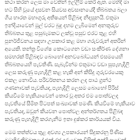
කථා කරන ලෙස මා වෙතින් ඉල්ලීම් කෙරී ඇත. මෙහිදී මා
හට සිහි වූයේ දසවන සියවස අවසානයේදී තිබ්බතය බලා
ගිය භාරත මහාගුරු අතීෂයන් පිළිබඳ නිදසුනයි. එතුමා
ඉන්දියාවෙන් මුල් වරට බුදු දහම ලැබීමෙන් අනතුරුව
තිබ්බතය තුළ පසුබෑමකට ලක්වූ පසුව එරට තුළ එහි
පුනර්ජීවනය සඳහා උපකාර කළ මහා ගරුවරුන් අතරින්
අයෙකි. තන්ත්‍ර විශේෂ කොටගෙන වඩා සංකීර්ණ දේශනා
සමහරක් පිළිබඳව බොහෝ අනවබෝධයන් එසමයෙහි
තිබ්බතයෙහි පැවතිණි. සැබැවින්ම එතුමාට වඩා සුපැහැදිලි
ලෙස කරුණු පැහැදිලි කළ හැකි අන් කිසිදු ගුරුවරයෙකු
එකල නොවීය. පරිවර්තනය කරන ලද පාඨ ග්‍රන්ථ
ගණනාවක් පැවතියද, පැහැදිලි ලෙසම බොහෝ පිරිස්
කියවීමේ හැකියාවෙන් තොර වූ අතර එම පොත්වලද
පැවතියේ සීමිත පිටපත් සංඛ්‍යාවක් පමණි. කියවීමේ හැකියාව
පැවතියද, ඔවුන් කියවන පොත්වල අන්තර්ගතය පිළිබඳ
කරුණු පැහැදිලි කරගැනීම ඉතා දුෂ්කර කාර්යයක් විය.
මෙම තත්ත්වය තුළ අවශ්‍ය උපකාරයන් සිදුකරනු පිණිස