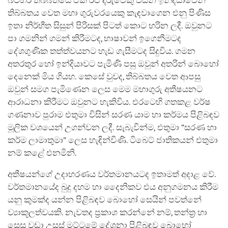
බටහිර තිබ්බතයේ එක් රජ දරුවෙකු විසින් ඉන්දියාවෙන්
තිබ්බතය වෙත මහා ගුරුවරයෙකු කැඳවාගෙන එනු පිණිස
ඉතා නිර්භීත සිසුන් පිරිසක් පිටත් කොට හරින ලදී. ඔවුනට
පා ගමනින් ගමන් කිරීමටද, භාෂාවන් ඉගෙනීමටද
දේශගුණික තත්ත්වයනට හැඩ ගැසීමටද සිදුවිය. ගමන
අතරතුර හෝ ඉන්දියාවට පැමිණි පසු ඔවුන් අතරින් බොහෝ
දෙනෙක් මිය ගියහ. කෙසේ වුවද, තිබ්බතය වෙත ආපසු
ඔවුන් සමග පැමිණෙන ලෙස මෙම මහාගුරු අතීෂයනට
ආරාධනා කිරීමට ඔවුනට හැකිවිය. එරටෙහි ගතකළ වර්ෂ
ගණනාව පුරාම එතුමා විසින් සරණ යාම හා කර්මය පිළිබඳව
මූලික වශයෙන් උගන්වන ලදී. සැබැවින්ම, එතුමා “සරණ හා
කර්ම ලාමාතුමා” ලෙස හැඳින්විණි. ටිබෙට් ජාතිකයන් එතුමා
නම් කළේ එනමිනි.
අතීෂයන්ගේ උදාහරණය වර්තමානයටද ඉතාමත් අදාළ වේ.
වර්තමානයේද බුදු දහම හා දෛනිකව එය අනුගමනය කිරීම
යනු කුමක්ද යන්න පිළිබඳව බොහෝ සෙයින් පවත්නේ
ව්‍යාකූලත්වයකි. නැවතද ප්‍රකාශ කරන්නේ නම්, තන්ත්‍ර හා
සෙසු වඩා උසස් මට්ටමේ දේශනා පිළිබඳව බොහෝ