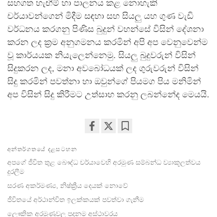
සහගත හැඟීම් හා පාලනය කළ නොහැකි
චර්යාවන්ගෙන් මිදීම සඳහා සහ සියලු යහ ගුණ වැඩි
වර්ධනය කරගනු පිණිස බුදුන් වහන්සේ විසින් දේශනා
කරන ලද ක්‍රම අනුගමනය කරමින් අපි අප වෙනුවෙන්ම
වූ කාර්යයක නියැලෙන්නෙමු. සියලු බුදුවරුන් විසින්
සිදුකරන ලද, මනා අවබෝධයක් ලද ගුරුවරුන් විසින්
සිදු කරමින් පවත්නා හා ඔවුන්ගේ පියමග පිය මනිමින්
අප විසින් සිදු කිරීමට උත්සාහ කරනු ලබන්නේද මෙයයි.
Share
Bookmark
අන්තර්ගතයේ දළසටහන
on
facebook
අපගේ ජීවිත තුළ බෞද්ධ චර්යාවෙහි අරමුණ සම්බන්ධ ව්‍යාකූලත්වය
දුරලීම
සරණ අකර්මණ්‍ය, නිෂ්ක්‍රීය දෙයක් නොවේ
ජීවිතයේ අර්ථාන්විත ඉලක්කයක් පවත්වා ගැනීම
ලෞකික අරමුණුවල පදනම අස්ථාවරය