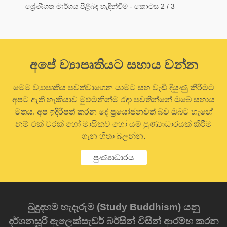
ශ්‍රේණිගත මාර්ගය පිළිබඳ හැඳින්වීම - කොටස 2 / 3
අපේ ව්‍යාපෘතියට සහාය වන්න
මෙම ව්‍යාපෘතිය පවත්වාගෙන යාමට සහ වැඩි දියුණු කිරීමට
අපට ඇති හැකියාව මුළුමනින්ම රඳා පවතින්නේ ඔබේ සහාය
මතය. අප ඉදිරිපත් කරන දේ ප්‍රයෝජනවත් බව ඔබට හැඟේ
නම් එක් වරක් හෝ මාසිකව හෝ යම් පුණ්‍යාධාරයක් කිරීම
ගැන හිතා බලන්න.
පුණ්‍යාධාරය
බුදුදහම හැදෑරුම (Study Buddhism) යනු
දර්ශනසූරී ඇලෙක්සැඩර් බර්සින් විසින් ආරම්භ කරන