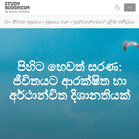
Close
Study
Buddhism
Home
›
තිබ්බත බුදුසමය
›
බුදුසමය ගැන
›
බුදුන්වහන්සේගේ මූලික පනිවුඩය
පිහිට හෙවත් සරණ:
ජීවිතයට ආරක්ෂිත හා
අර්ථාන්විත දිශානතියක්