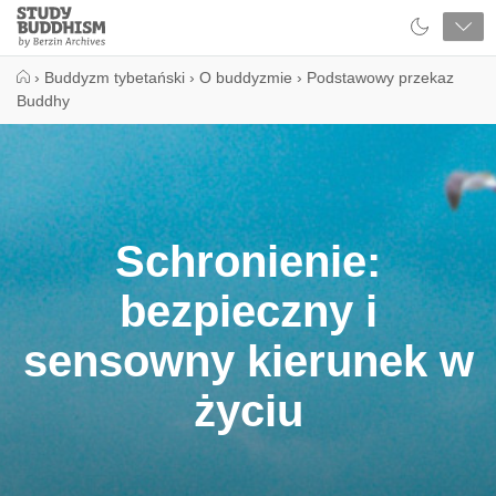
Close
Study
Buddhism
Home
›
Buddyzm tybetański
›
O buddyzmie
›
Podstawowy przekaz
Buddhy
Schronienie:
bezpieczny i
sensowny kierunek w
życiu