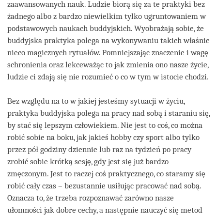
zaawansowanych nauk. Ludzie biorą się za te praktyki bez
żadnego albo z bardzo niewielkim tylko ugruntowaniem w
podstawowych naukach buddyjskich. Wyobrażają sobie, że
buddyjska praktyka polega na wykonywaniu takich właśnie
nieco magicznych rytuałów. Pomniejszając znaczenie i wagę
schronienia oraz lekceważąc to jak zmienia ono nasze życie,
ludzie ci zdają się nie rozumieć o co w tym w istocie chodzi.
Bez względu na to w jakiej jesteśmy sytuacji w życiu,
praktyka buddyjska polega na pracy nad sobą i staraniu się,
by stać się lepszym człowiekiem. Nie jest to coś, co można
robić sobie na boku, jak jakieś hobby czy sport albo tylko
przez pół godziny dziennie lub raz na tydzień po pracy
zrobić sobie krótką sesję, gdy jest się już bardzo
zmęczonym. Jest to raczej coś praktycznego, co staramy się
robić cały czas – bezustannie usiłując pracować nad sobą.
Oznacza to, że trzeba rozpoznawać zarówno nasze
ułomności jak dobre cechy, a następnie nauczyć się metod