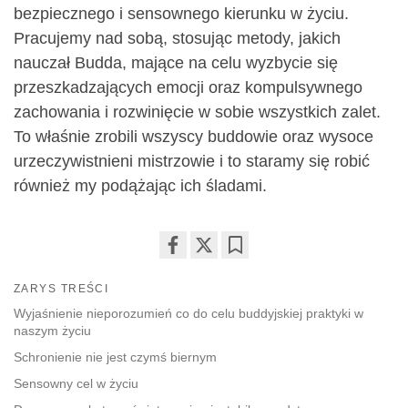
bezpiecznego i sensownego kierunku w życiu.
Pracujemy nad sobą, stosując metody, jakich
nauczał Budda, mające na celu wyzbycie się
przeszkadzających emocji oraz kompulsywnego
zachowania i rozwinięcie w sobie wszystkich zalet.
To właśnie zrobili wszyscy buddowie oraz wysoce
urzeczywistnieni mistrzowie i to staramy się robić
również my podążając ich śladami.
Share
Bookmark
ZARYS TREŚCI
on
facebook
Wyjaśnienie nieporozumień co do celu buddyjskiej praktyki w
naszym życiu
Schronienie nie jest czymś biernym
Sensowny cel w życiu