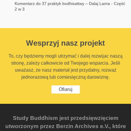
Komentarz do 37 praktyk bodhisattwy – Dalaj Lama - Część
2 w 3
Wesprzyj nasz projekt
To, czy będziemy mogli utrzymać i dalej rozwijac naszą
stronę, zależy całkowicie od Twojego wsparcia. Jeśli
uważasz, że nasz materiał jest przydatny, rozważ
jednorazową lub comiesięczną darowiznę.
Ofiaruj
Study Buddhism jest przedsięwzięciem
utworzonym przez Berzin Archives e.V., które