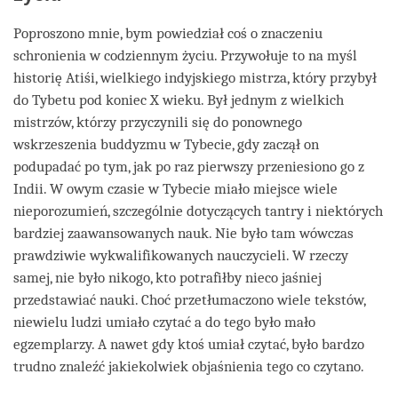
Poproszono mnie, bym powiedział coś o znaczeniu
schronienia w codziennym życiu. Przywołuje to na myśl
historię Atiśi, wielkiego indyjskiego mistrza, który przybył
do Tybetu pod koniec X wieku. Był jednym z wielkich
mistrzów, którzy przyczynili się do ponownego
wskrzeszenia buddyzmu w Tybecie, gdy zaczął on
podupadać po tym, jak po raz pierwszy przeniesiono go z
Indii. W owym czasie w Tybecie miało miejsce wiele
nieporozumień, szczególnie dotyczących tantry i niektórych
bardziej zaawansowanych nauk. Nie było tam wówczas
prawdziwie wykwalifikowanych nauczycieli. W rzeczy
samej, nie było nikogo, kto potrafiłby nieco jaśniej
przedstawiać nauki. Choć przetłumaczono wiele tekstów,
niewielu ludzi umiało czytać a do tego było mało
egzemplarzy. A nawet gdy ktoś umiał czytać, było bardzo
trudno znaleźć jakiekolwiek objaśnienia tego co czytano.