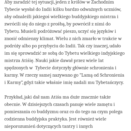
Aby zaradzić tej sytuacji, jeden z królów w Zachodnim
Tybecie wysłał do Indii kilku bardzo odważnych uczniów,
aby odnaleźli jakiegoś wielkiego buddyjskiego mistrza i
zwrócili się do niego z prośbą, by powrócił z nimi do
Tybetu. Musieli podróżować pieszo, uczyć się języków i
znosić odmienny klimat. Wielu z nich zmarło w trakcie w
podróży albo po przybyciu do Indii. Tak czy inaczej, udało
im się sprowadzić ze sobą do Tybetu wielkiego indyjskiego
mistrza Atiśię. Nauki jakie dawał przez wiele lat
spędzonych w Tybecie dotyczyły głównie schronienia i
karmy. W rzeczy samej nazywano go “Lamą od Schronienia
i Karmy”, gdyż takie właśnie imię nadali mu Tybetańczycy.
Przykład, jaki dał nam Atiśa ma duże znacznie także
obecnie. W dzisiejszych czasach panuje wiele zamętu i
pomieszania co buddyzmu oraz co do tego na czym polega
codzienna buddyjska praktyka. Jest również wiele
nieporozumień dotyczących tantry i innych