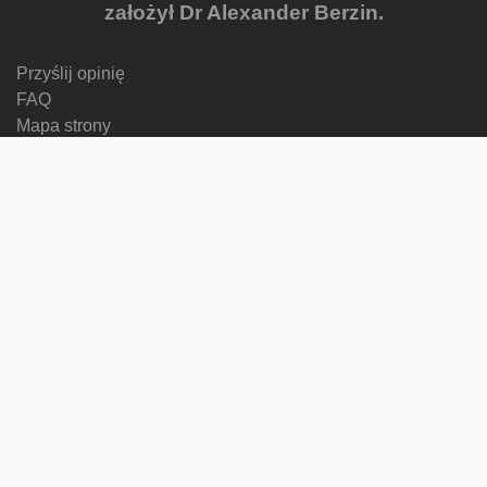
założył Dr Alexander Berzin.
Przyślij opinię
FAQ
Mapa strony
Privacy Policy
Newsletter
Ostatnio dodane
Progress Reports
Courses
Zmień język
Śledź nas na
on
on
on
on
facebook
X
soundcloud
youtube